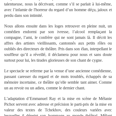
talentueuse, nous la décrivant, comme s’il se parlait à lui-même,
avec l’infamie de l'horreur du regard d’un homme déçu, jaloux et
perdu dans son intimité.
Nous allons ensuite dans les loges retrouver en pleine nuit, un
comédien endormi par son ivresse, l’alcool remplaçant la
compagne, l’ami, le confrère qui ne sont jamais là. Il décrit les
affres des artistes vieillissants, cantonnés aux petits rôles ou
oubliés des directeurs de théâtre. Pris dans son élan, interpellant le
souffleur qu’il a réveillé, il déclamera pour nous et sans doute
surtout pour lui, les tirades glorieuses de son chant de cygne.
Le spectacle se referme par la venue d’une ancienne comédienne,
passant caresser du regard et de mots troublés, échappés de sa
mémoire incertaine, ce théâtre qu’elle semble tant aimer. Comme
un au revoir ou un adieu, comme le dernier chant.
L’adaptation d’Emmanuel Ray et la mise en scène de Mélanie
Pichot servent avec adresse et précision le parti-pris de la mise en
valeur des textes de Tchekhov, des couleurs variées avec
lesquelles il dépeint son hommage au monde théâtral. Mêlant