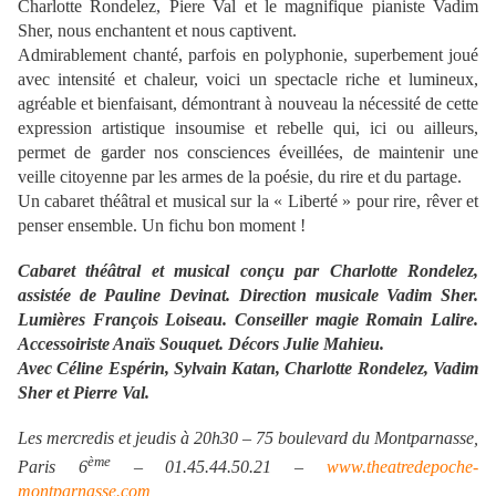
Charlotte Rondelez, Piere Val et le magnifique pianiste Vadim
Sher, nous enchantent et nous captivent.
Admirablement chanté, parfois en polyphonie, superbement joué
avec intensité et chaleur, voici un spectacle riche et lumineux,
agréable et bienfaisant, démontrant à nouveau la nécessité de cette
expression artistique insoumise et rebelle qui, ici ou ailleurs,
permet de garder nos consciences éveillées, de maintenir une
veille citoyenne par les armes de la poésie, du rire et du partage.
Un cabaret théâtral et musical sur la « Liberté » pour rire, rêver et
penser ensemble. Un fichu bon moment !
Cabaret théâtral et musical conçu par Charlotte Rondelez,
a
ssistée de
Pauline Devinat.
Direction musicale
Vadim Sher.
Lumières
François Loiseau.
Conseiller magie
Romain Lalire.
Accessoiriste Anaïs Souquet
. Décors
Julie Mahieu.
Avec Céline Espérin, Sylvain Katan, Charlotte Rondelez, Vadim
Sher et Pierre Val.
Les mercredis et jeudis à 20h30 – 75 boulevard du Montparnasse,
ème
Paris 6
– 01.45.44.50.21 –
www.theatredepoche-
montparnasse.com