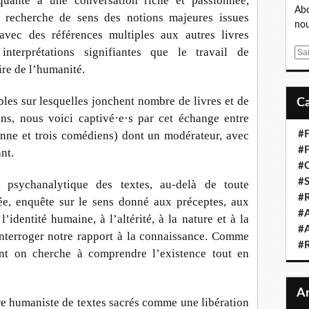
uante à une conversation riche et passionnée,
Abo
la recherche de sens des notions majeures issues
nou
 avec des références multiples aux autres livres
interprétations signifiantes que le travail de
E
m
ire de l’humanité.
a
i
ables sur lesquelles jonchent nombre de livres et de
l
ens, nous voici captivé·e·s par cet échange entre
enne et trois comédiens) dont un modérateur, avec
#F
#F
ant.
#C
#S
 psychanalytique des textes, au-delà de toute
#R
, enquête sur le sens donné aux préceptes, aux
#A
’identité humaine, à l’altérité, à la nature et à la
#A
nterroger notre rapport à la connaissance. Comme
#
nt on cherche à comprendre l’existence tout en
re humaniste de textes sacrés comme une libération