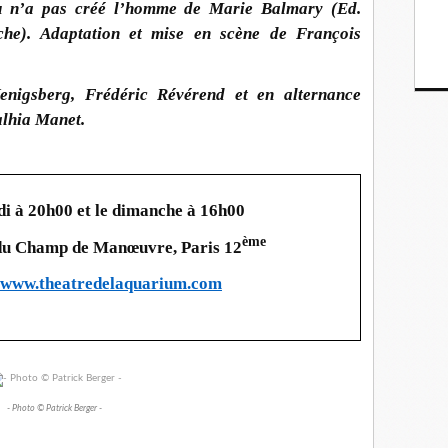
eu n’a pas créé l’homme de
Marie Balmary
(Ed.
che). Adaptation et mise en scène de
François
Kenigsberg, Frédéric Révérend
et en alternance
alhia Manet
.
i à 20h00 et le dimanche à 16h00
ème
 du Champ de Manœuvre, Paris 12
www.theatrede
laquarium.com
- Photo © Patrick Berger -