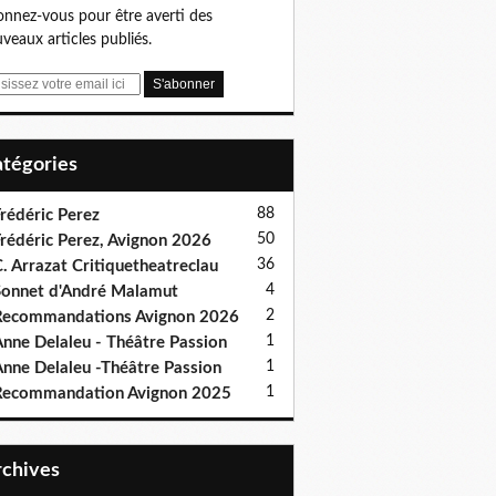
nnez-vous pour être averti des
veaux articles publiés.
Catégories
88
rédéric Perez
50
rédéric Perez, Avignon 2026
36
. Arrazat Critiquetheatreclau
4
onnet d'André Malamut
2
ecommandations Avignon 2026
1
nne Delaleu - Théâtre Passion
1
nne Delaleu -Théâtre Passion
1
Recommandation Avignon 2025
Archives