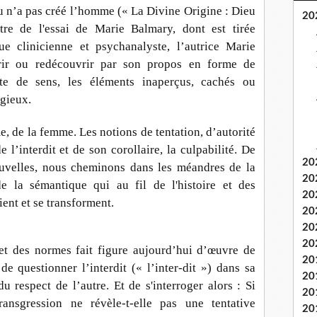
eu n’a pas créé l’homme (« La Divine Origine : Dieu
20
tre de l'essai de Marie Balmary, dont est tirée
gue clinicienne et psychanalyste, l’autrice Marie
ir ou redécouvrir par son propos en forme de
te de sens, les éléments inaperçus, cachés ou
igieux.
, de la femme. Les notions de tentation, d’autorité
 l’interdit et de son corollaire, la culpabilité. De
20
ouvelles, nous cheminons dans les méandres de la
20
e la sémantique qui au fil de l'histoire et des
20
ient et se transforment.
20
20
20
 et des normes fait figure aujourd’hui d’œuvre de
20
 de questionner l’interdit (« l’inter-dit ») dans sa
20
u respect de l’autre. Et de s'interroger alors : Si
20
 transgression ne révèle-t-elle pas une tentative
20