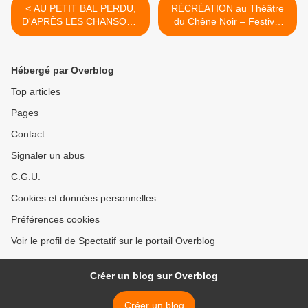
< AU PETIT BAL PERDU,
RÉCRÉATION au Théâtre
D'APRÈS LES CHANSONS
du Chêne Noir – Festival
DE BOURVIL à l'Espace
OFF 2018 >
Roseau - Festival OFF
2018
Hébergé par Overblog
Top articles
Pages
Contact
Signaler un abus
C.G.U.
Cookies et données personnelles
Préférences cookies
Voir le profil de Spectatif sur le portail Overblog
Créer un blog sur Overblog
Créer un blog