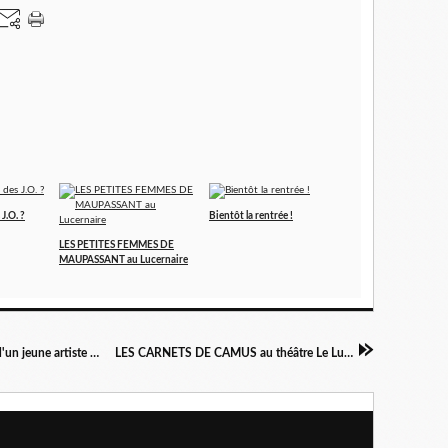
J.O. ?
Bientôt la rentrée !
LES PETITES FEMMES DE
MAUPASSANT au Lucernaire
Tishk Barzanji. Une découverte passionnante d'un jeune artiste d'art visuel.
LES CARNETS DE CAMUS au théâtre Le Lucernaire