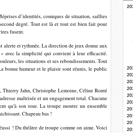
20
éprises d’identités, comiques de situation, saillies
 second degré. Tout est là et tout est bien fait pour
rires fusent.
t alerte et rythmée. La direction de jeux donne aux
avec la simplicité qui convient à leur efficacité.
couleurs, les situations et ses rebondissements. Tout
 La bonne humeur et le plaisir sont réunis, le public
20
20
20
20
 Thierry Jahn, Christophe Lemoine, Céline Ronté
20
adresse maîtrisée et un engagement total. Chacune
20
vent qu'à son tour. La troupe montre un ensemble
20
aichissant. Chapeau bas !
20
20
réussi !
Du théâtre de troupe comme on aime. Voici
20