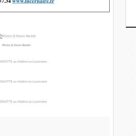
57.34
www.
lucernaire.fr
Photos @ Shawn Berdah