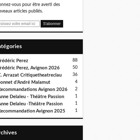
nnez-vous pour être averti des
veaux articles publiés.
Catégories
88
rédéric Perez
50
rédéric Perez, Avignon 2026
36
. Arrazat Critiquetheatreclau
4
onnet d'André Malamut
2
ecommandations Avignon 2026
1
nne Delaleu - Théâtre Passion
1
nne Delaleu -Théâtre Passion
1
Recommandation Avignon 2025
Archives