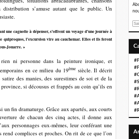
foldingues, situations abracadabrantes, chansons
Abo
la distribution s’amuse autant que le public. Un
nou
siaste.
E
m
nt une cagnotte à dépenser, s’offrent un voyage d’une journée à
a
de quiproquos, l’excursion vire au cauchemar.
Elles et ils feront
i
sous-Jouarre. »
l
ien ni personne dans la peinture ironique, et
#F
#F
ème
ntemporains en ce milieu du 19
siècle. Il décrit
#C
 satire des manies, des surestimes de soi et de la
#S
 province, si décousus et frappés au coin qu’ils en
#R
#A
#A
si un fin dramaturge. Grâce aux apartés, aux courts
#
uverture de chacun des cinq actes, il donne aux
qu’aux personnages eux-mêmes, leur conférant une
les rend complices et proches. On rit de ce que l’on