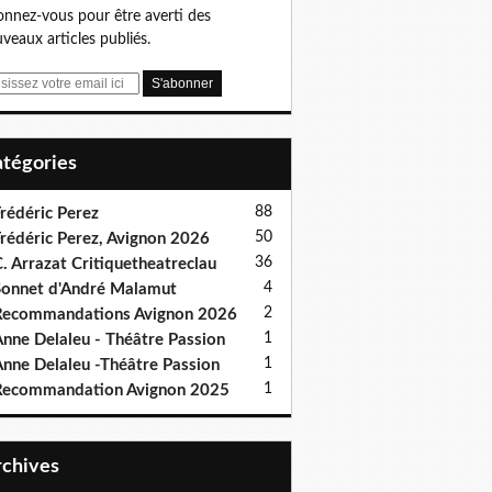
nnez-vous pour être averti des
veaux articles publiés.
Catégories
88
rédéric Perez
50
rédéric Perez, Avignon 2026
36
. Arrazat Critiquetheatreclau
4
onnet d'André Malamut
2
ecommandations Avignon 2026
1
nne Delaleu - Théâtre Passion
1
nne Delaleu -Théâtre Passion
1
Recommandation Avignon 2025
Archives