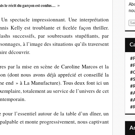
»
is le récit du garçon est confus…
Abo
nou
! Un spectacle impressionnant. Une interprétation
E
is Kelly est troublante et ficelée façon thriller.
m
lashs successifs, par soubresauts stupéfiants, par
a
i
onnages, à l’image des situations qu’ils traversent
l
aire découvrir.
#F
res par la mise en scène de
Caroline Marcos
et la
#F
#C
n (dont nous avons déjà apprécié et conseillé la
#S
the end » à La Manufacture). Tous deux font ici un
#R
xemplaire, totalement au service de l’univers de cet
#A
ontemporain.
#A
#
 pour l’essentiel autour de la table d’un dîner, un
t palpable et monte progressivement, nous captivant