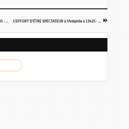
UN PICASSO au théâtre du Chêne Noir à 16h45 - OFF 2019
L'EFFORT D'ÊTRE SPECTATEUR à l'Artéphile à 13h25 - OFF 2019