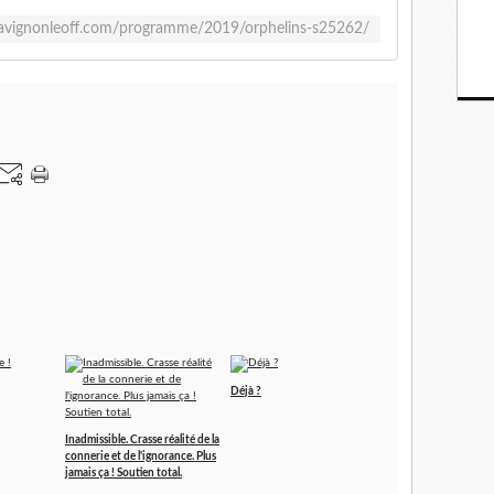
avignonleoff.com/programme/2019/orphelins-s25262/
Déjà ?
Inadmissible. Crasse réalité de la
connerie et de l'ignorance. Plus
jamais ça ! Soutien total.