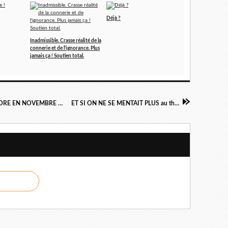
Déjà ?
Inadmissible. Crasse réalité de la
connerie et de l'ignorance. Plus
jamais ça ! Soutien total.
LES GUÊPES DE L'ÉTÉ NOUS PIQUENT ENCORE EN NOVEMBRE & L'AFFAIRE DE LA RUE DE LOURCINE au théâtre de La Tempête
ET SI ON NE SE MENTAIT PLUS au théâtre La Scène Parisienne, vu à Avignon