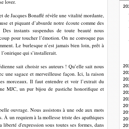
se lover.
20
t de Jacques Bonaffé révèle une vitalité mordante,
muse et piquant d’absurde notre écoute comme des
e. Des instants suspendus de toute beauté nous
 à coup pour toucher l’émotion. On ne convoque pas
ment. Le burlesque n’est jamais bien loin, prêt à
’onirique qui s’installerait.
ienne sait choisir ses auteurs ! Qu’elle sait nous
20
ec une sagace et merveilleuse façon. Ici, la raison
20
20
les morceaux. Il faut entendre et voir l’extrait du
20
ne MJC, un pur bijou de pastiche honorifique et
20
20
20
 belle ouvrage. Nous assistons à une ode aux mots
20
s
. À un requiem à la mollesse triste des apathiques
20
 liberté d'expression sous toutes ses formes, dans
20