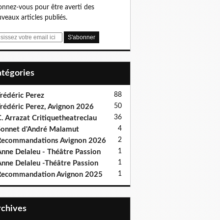
nnez-vous pour être averti des
veaux articles publiés.
Catégories
88
rédéric Perez
50
rédéric Perez, Avignon 2026
36
. Arrazat Critiquetheatreclau
4
onnet d'André Malamut
2
ecommandations Avignon 2026
1
nne Delaleu - Théâtre Passion
1
nne Delaleu -Théâtre Passion
1
Recommandation Avignon 2025
Archives