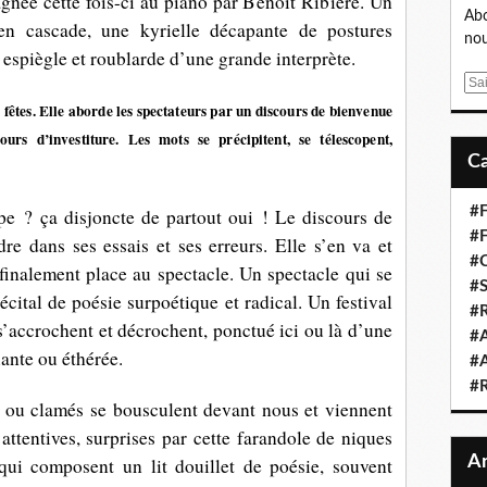
gnée cette fois-ci au piano par
Benoit Ribière
. Un
Abo
en cascade, une kyrielle décapante de postures
nou
 espiègle et roublarde d’une grande interprète.
E
m
s fêtes. Elle aborde les spectateurs par un discours de bienvenue
a
rs d’investiture. Les mots se précipitent, se télescopent,
i
l
#F
e ? ça disjoncte de partout oui ! Le discours de
#F
re dans ses essais et ses erreurs. Elle s’en va et
#C
 finalement place au spectacle. Un spectacle qui se
#S
écital de poésie surpoétique et radical. Un festival
#R
 s’accrochent et décrochent, ponctué ici ou là d’une
#A
ante ou éthérée.
#A
#
 ou clamés se bousculent devant nous et viennent
 attentives, surprises par cette farandole de niques
 qui composent un lit douillet de poésie, souvent