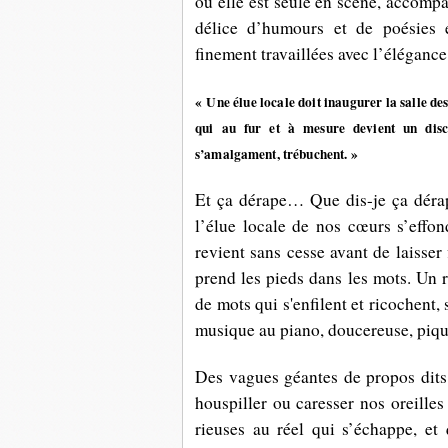
où elle est seule en scène, accompa
délice d’humours et de poésies 
finement travaillées avec l’élégance
« Une élue locale doit inaugurer la salle de
qui au fur et à mesure devient un discou
s’amalgament, trébuchent. »
Et ça dérape… Que dis-je ça dérap
l’élue locale de nos cœurs s’effond
revient sans cesse avant de laisser
prend les pieds dans les mots. Un r
de mots qui s'enfilent et ricochent,
musique au piano, doucereuse, piqu
Des vagues géantes de propos dits
houspiller ou caresser nos oreilles
rieuses au réel qui s’échappe, et