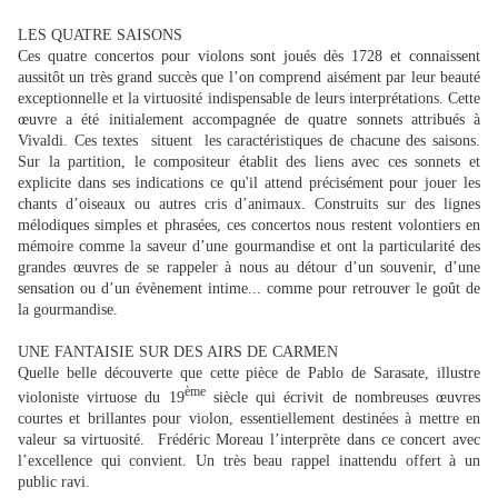
LES QUATRE SAISONS
Ces quatre concertos pour violons sont joués dès 1728 et connaissent
aussitôt un très grand succès que l’on comprend aisément par leur beauté
exceptionnelle et la virtuosité indispensable de leurs interprétations. Cette
œuvre a été initialement accompagnée de quatre sonnets attribués à
Vivaldi. Ces textes situent les caractéristiques de chacune des saisons.
Sur la partition, le compositeur établit des liens avec ces sonnets et
explicite dans ses indications ce qu'il attend précisément pour jouer les
chants d’oiseaux ou autres cris d’animaux. Construits sur des lignes
mélodiques simples et phrasées, ces concertos nous restent volontiers en
mémoire comme la saveur d’une gourmandise et ont la particularité des
grandes œuvres de se rappeler à nous au détour d’un souvenir, d’une
sensation ou d’un évènement intime... comme pour retrouver le goût de
la gourmandise.
UNE FANTAISIE SUR DES AIRS DE CARMEN
Quelle belle découverte que cette pièce de Pablo de Sarasate, illustre
ème
violoniste virtuose du 19
siècle qui écrivit de nombreuses œuvres
courtes et brillantes pour violon, essentiellement destinées à mettre en
valeur sa virtuosité. Frédéric Moreau l’interprète dans ce concert avec
l’excellence qui convient. Un très beau rappel inattendu offert à un
public ravi.