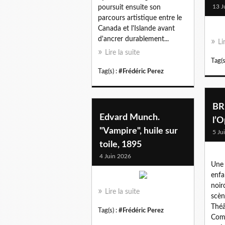
13 J
poursuit ensuite son
parcours artistique entre le
Canada et l'Islande avant
d'ancrer durablement...
Li
Lire la suite
Tag(s
Tag(s) :
#Frédéric Perez
BR
Edvard Munch.
l’
"Vampire", huile sur
5 Ju
toile, 1895
4 Juin 2026
Une 
enfa
noirc
Lire la suite
scèn
Théâ
Tag(s) :
#Frédéric Perez
Comi