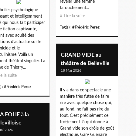
révéler une femme
farouchement...
hriller psychologique
Lire la suite
issant et intelligemment
lé qui nous fait participer
Tag(s) :
#Frédéric Perez
e fiction captivante,
nt avec acuité des
tions d'actualité sur le
nicide et le
ulinisme. Voilà un
GRAND VIDE au
nt théâtral singulier. La
théâtre de Belleville
e de Thierry...
18 Mai 2026
re la suite
) :
#Frédéric Perez
Il y a dans ce spectacle une
manière très futée de faire
rire avec quelque chose qui,
au fond, ne fait pas rire du
A FOLIE à la
tout. C’est précisément ce
frottement-là qui donne à
levilloise
Grand vide son drôle de goût
ai 2026
électrique. Gary Guénaire