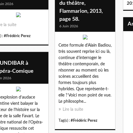
du théâtre,
20
uin 2026
Flammarion, 2013,
page 58.
re la suite
6 Juin 2026
) :
#Frédéric Perez
Cette formule d'Alain Badiou,
très souvent reprise ici ou là,
continue d’interroger le
UNDIBAR à
théâtre contemporain, de
résonner au moment où les
Opéra-Comique
scènes accueillent des
in 2026
formes toujours plus
hybrides. Que représente-t-
elle ? Voici mon point de vue.
explosion d’audace
Le philosophe...
ntine vient balayer la
Lire la suite
eur de l’histoire sur la
e de la salle Favart. Le
Tag(s) :
#Frédéric Perez
tre national de l’Opéra-
que ressuscite cet