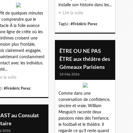
installe son histoire dans les...
Lire la suite
uffit de quelques minutes
 comprendre que le
Tag(s) :
#Frédéric Perez
tacle À la folie avance
une ligne de crête où les
 intimes croisent une
nsion plus frontale,
ois clairement engagée,
ÊTRE OU NE PAS
maintenant constamment
ÊTRE aux théâtre des
ontact avec les individus.
Gémeaux Parisiens
té...
10 Mai 2026
re la suite
) :
#Frédéric Perez
Comme dans une
conversation de confidence,
sincère et vraie, William
Mesguich raconte deux
AST au Consulat
passions nées dès l’enfance,
taire
le football et le théâtre. Il
i 2026
regarde ce qu’il reste quand