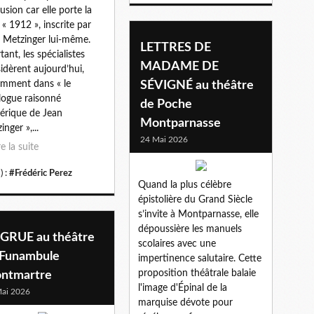
usion car elle porte la
 « 1912 », inscrite par
 Metzinger lui-même.
LETTRES DE
tant, les spécialistes
MADAME DE
idèrent aujourd’hui,
mment dans « le
SÉVIGNÉ au théâtre
logue raisonné
de Poche
rique de Jean
Montparnasse
nger »,...
24 Mai 2026
re la suite
) :
#Frédéric Perez
Quand la plus célèbre
épistolière du Grand Siècle
s’invite à Montparnasse, elle
dépoussière les manuels
 GRUE au théâtre
scolaires avec une
 Funambule
impertinence salutaire. Cette
proposition théâtrale balaie
ntmartre
l'image d'Épinal de la
ai 2026
marquise dévote pour