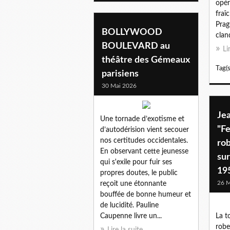
opér
fraî
Prag
BOLLYWOOD
clan
BOULEVARD au
Li
théâtre des Gémeaux
Tag(s
parisiens
30 Mai 2026
Je
Une tornade d’exotisme et
"F
d’autodérision vient secouer
nos certitudes occidentales.
rob
En observant cette jeunesse
sur
qui s'exile pour fuir ses
195
propres doutes, le public
26 M
reçoit une étonnante
bouffée de bonne humeur et
de lucidité. Pauline
Caupenne livre un...
La t
robe
Lire la suite