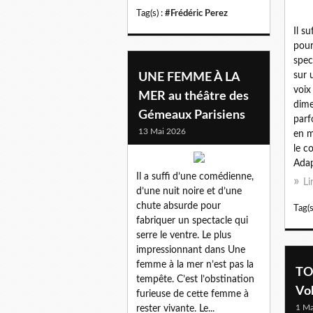
Tag(s) :
#Frédéric Perez
Il s
pour
spec
sur 
UNE FEMME À LA
voix
MER au théâtre des
dime
Gémeaux Parisiens
parf
13 Mai 2026
en 
le c
Adap
Il a suffi d’une comédienne,
Li
d’une nuit noire et d’une
chute absurde pour
Tag(s
fabriquer un spectacle qui
serre le ventre. Le plus
impressionnant dans Une
femme à la mer n’est pas la
TO
tempête. C’est l’obstination
Vol
furieuse de cette femme à
1 Ma
rester vivante. Le...