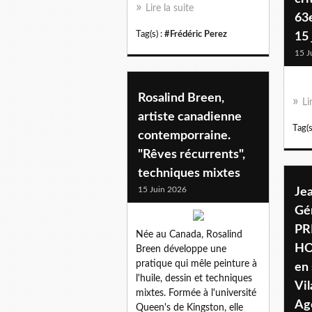
Lire la suite
63e
Tag(s) :
#Frédéric Perez
15 
15 J
Rosalind Breen,
Li
artiste canadienne
Tag(s
contemporraine.
"Rêves récurrents",
techniques mixtes
15 Juin 2026
Je
Gér
PR
Née au Canada, Rosalind
HO
Breen développe une
pratique qui mêle peinture à
en
l'huile, dessin et techniques
Vil
mixtes. Formée à l'université
Ag
Queen's de Kingston, elle