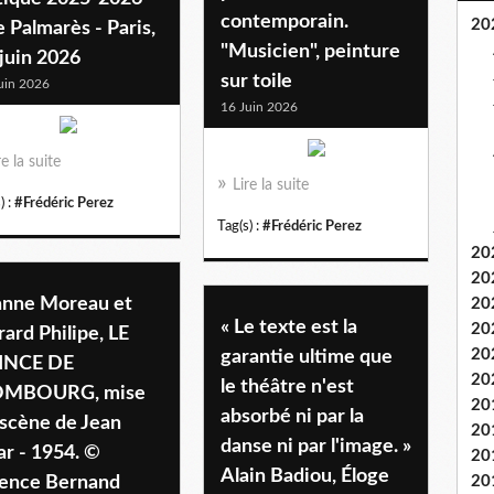
contemporain.
20
 Palmarès - Paris,
"Musicien", peinture
juin 2026
sur toile
uin 2026
16 Juin 2026
re la suite
Lire la suite
) :
#Frédéric Perez
Tag(s) :
#Frédéric Perez
20
20
anne Moreau et
20
« Le texte est la
20
ard Philipe, LE
20
garantie ultime que
INCE DE
20
le théâtre n'est
MBOURG, mise
20
absorbé ni par la
 scène de Jean
20
danse ni par l'image. »
ar - 1954. ©
20
Alain Badiou, Éloge
ence Bernand
20