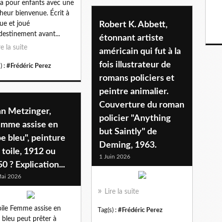
a pour enfants avec une
cheur bienvenue. Écrit à
ue et joué
Robert K. Abbett,
destinement avant...
étonnant artiste
re la suite
américain qui fut à la
fois illustrateur de
) :
#Frédéric Perez
romans policiers et
peintre animalier.
Couverture du roman
an Metzinger,
policier "Anything
emme assise en
but Saintly" de
e bleu", peinture
Deming, 1963.
 toile, 1912 ou
1 Juin 2026
0 ? Explication...
ai 2026
Lire la suite
oile Femme assise en
Tag(s) :
#Frédéric Perez
 bleu peut prêter à