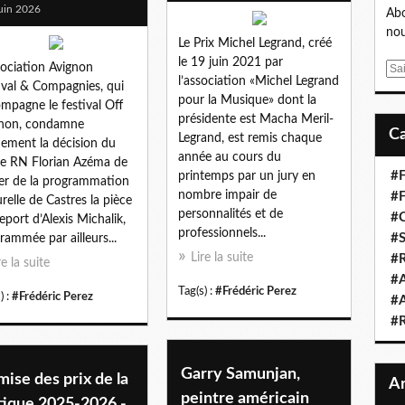
uin 2026
Abo
nou
Le Prix Michel Legrand, créé
le 19 juin 2021 par
sociation Avignon
E
l’association «Michel Legrand
ival & Compagnies, qui
m
pour la Musique» dont la
mpagne le festival Off
a
présidente est Macha Meril-
gnon, condamne
i
Legrand, est remis chaque
ement la décision du
l
année au cours du
e RN Florian Azéma de
#F
printemps par un jury en
rer de la programmation
nombre impair de
#F
urelle de Castres la pièce
personnalités et de
#C
eport d’Alexis Michalik,
professionnels...
#S
rammée par ailleurs...
Lire la suite
#R
re la suite
#A
Tag(s) :
#Frédéric Perez
) :
#Frédéric Perez
#A
#
Garry Samunjan,
ise des prix de la
peintre américain
tique 2025-2026 -