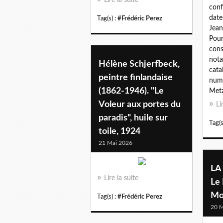
conf
date
Tag(s) :
#Frédéric Perez
Jean
Pour
cons
nota
Hélène Schjerfbeck,
cata
peintre finlandaise
numé
(1862-1946). "Le
Metzi
Voleur aux portes du
Li
paradis", huile sur
Tag(s
toile, 1924
21 Mai 2026
LA
Lire la suite
Le
Mo
Tag(s) :
#Frédéric Perez
20 M