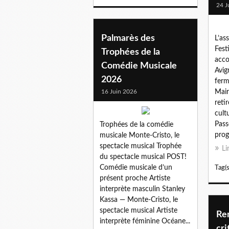
24 J
Palmarès des
L’as
Fest
Trophées de la
acco
Comédie Musicale
Avi
2026
ferm
16 Juin 2026
Mair
reti
cult
Pass
Trophées de la comédie
prog
musicale Monte-Cristo, le
spectacle musical Trophée
Li
du spectacle musical POST!
Comédie musicale d’un
Tag(s
présent proche Artiste
interprète masculin Stanley
Kassa — Monte-Cristo, le
spectacle musical Artiste
Rem
interprète féminine Océane...
cri