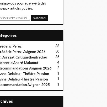
nnez-vous pour être averti des
veaux articles publiés.
Catégories
88
rédéric Perez
50
rédéric Perez, Avignon 2026
36
. Arrazat Critiquetheatreclau
4
onnet d'André Malamut
2
ecommandations Avignon 2026
1
nne Delaleu - Théâtre Passion
1
nne Delaleu -Théâtre Passion
1
Recommandation Avignon 2025
Archives