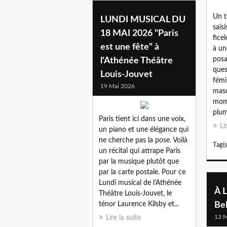
Un t
LUNDI MUSICAL DU
sais
18 MAI 2026 "Paris
fice
est une fête" à
à un
posa
l'Athénée Théâtre
ques
Louis-Jouvet
fémi
19 Mai 2026
masc
mome
plum
Paris tient ici dans une voix,
Li
un piano et une élégance qui
ne cherche pas la pose. Voilà
Tag(s
un récital qui attrape Paris
par la musique plutôt que
par la carte postale. Pour ce
Lundi musical de l’Athénée
À L
Théâtre Louis-Jouvet, le
ténor Laurence Kilsby et...
Bel
13 M
Lire la suite