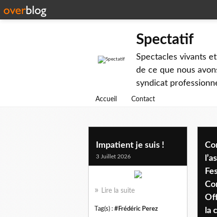
Spectatif
Spectacles vivants et
de ce que nous avons
syndicat professionne
Accueil
Contact
frederic perez
Impatient je suis !
Co
3 Juillet 2026
l’a
Fes
Co
Lire la suite
Of
Tag(s) :
#Frédéric Perez
la 