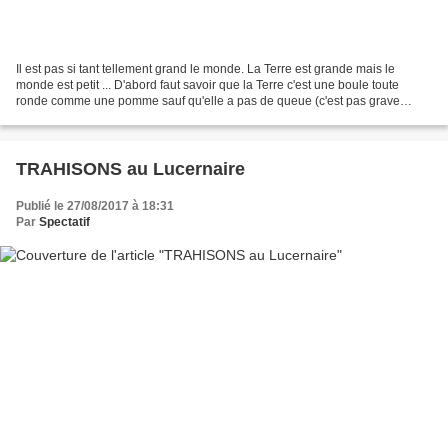
Il est pas si tant tellement grand le monde. La Terre est grande mais le
monde est petit ... D'abord faut savoir que la Terre c'est une boule toute
ronde comme une pomme sauf qu'elle a pas de queue (c'est pas grave
qu'elle aye pas de queue mais c'est...
TRAHISONS au Lucernaire
Publié le 27/08/2017 à 18:31
Par
Spectatif