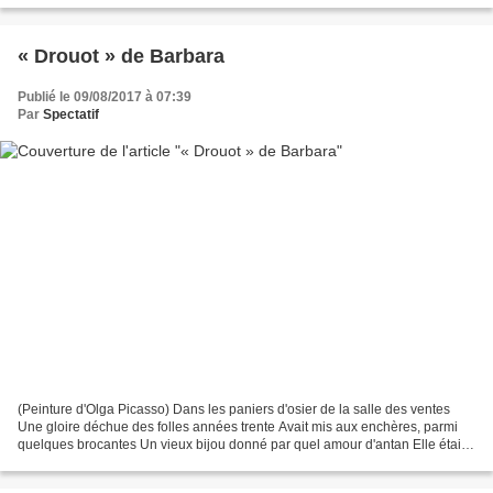
« Drouot » de Barbara
Publié le 09/08/2017 à 07:39
Par
Spectatif
(Peinture d'Olga Picasso) Dans les paniers d'osier de la salle des ventes
Une gloire déchue des folles années trente Avait mis aux enchères, parmi
quelques brocantes Un vieux bijou donné par quel amour d'antan Elle était
là, figée, superbe et déchirante...