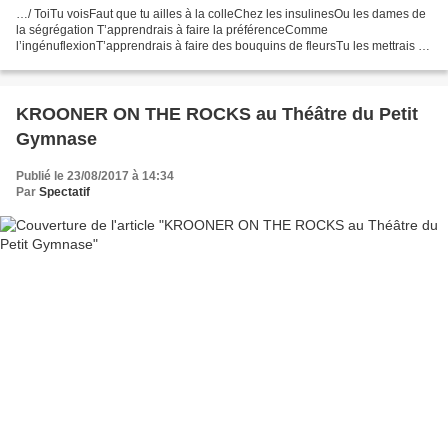
…/ ToiTu voisFaut que tu ailles à la colleChez les insulinesOu les dames de
la ségrégation T’apprendrais à faire la préférenceComme
l’ingénuflexionT’apprendrais à faire des bouquins de fleursTu les mettrais en
verbePour les subjuguer pluss-que-parfait...
KROONER ON THE ROCKS au Théâtre du Petit
Gymnase
Publié le 23/08/2017 à 14:34
Par
Spectatif