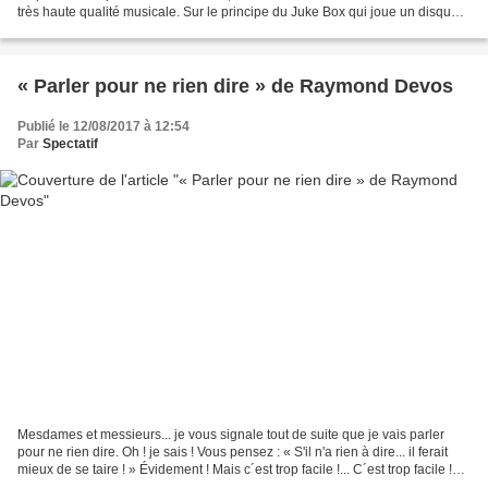
très haute qualité musicale. Sur le principe du Juke Box qui joue un disque à
la demande, une quarantaine...
« Parler pour ne rien dire » de Raymond Devos
Publié le 12/08/2017 à 12:54
Par
Spectatif
Mesdames et messieurs... je vous signale tout de suite que je vais parler
pour ne rien dire. Oh ! je sais ! Vous pensez : « S'il n'a rien à dire... il ferait
mieux de se taire ! » Évidement ! Mais c´est trop facile !... C´est trop facile !
Vous voudriez...