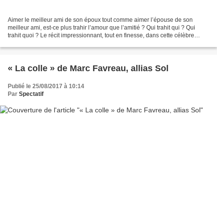
Aimer le meilleur ami de son époux tout comme aimer l’épouse de son
meilleur ami, est-ce plus trahir l’amour que l’amitié ? Qui trahit qui ? Qui
trahit quoi ? Le récit impressionnant, tout en finesse, dans cette célèbre
pièce d’Harold Pinter, écrite en...
« La colle » de Marc Favreau, allias Sol
Publié le 25/08/2017 à 10:14
Par
Spectatif