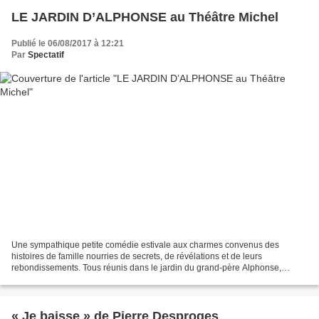
LE JARDIN D’ALPHONSE au Théâtre Michel
Publié le 06/08/2017 à 12:21
Par
Spectatif
Une sympathique petite comédie estivale aux charmes convenus des
histoires de famille nourries de secrets, de révélations et de leurs
rebondissements. Tous réunis dans le jardin du grand-père Alphonse,
enfants, petits-enfants et amis vont savoir enfin...
« Je baisse » de Pierre Desproges