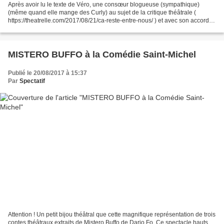
Après avoir lu le texte de Véro, une consœur blogueuse (sympathique)
(même quand elle mange des Curly) au sujet de la critique théâtrale (
https://theatrelle.com/2017/08/21/ca-reste-entre-nous/ ) et avec son accord
pour le mentionner, j’ai réfléchi à...
MISTERO BUFFO à la Comédie Saint-Michel
Publié le 20/08/2017 à 15:37
Par
Spectatif
Attention ! Un petit bijou théâtral que cette magnifique représentation de trois
contes théâtraux extraits de Mistero Buffo de Dario Fo. Ce spectacle hauts