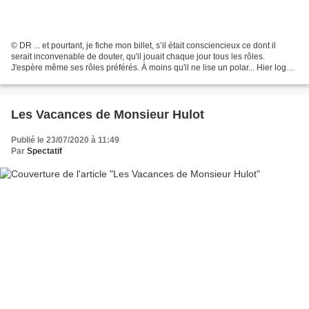
© DR ... et pourtant, je fiche mon billet, s’il était consciencieux ce dont il
serait inconvenable de douter, qu'il jouait chaque jour tous les rôles.
J'espère même ses rôles préférés. À moins qu'il ne lise un polar... Hier logé
dans son trou au bord-milieu...
Les Vacances de Monsieur Hulot
Publié le 23/07/2020 à 11:49
Par
Spectatif