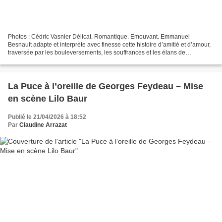
Photos : Cédric Vasnier Délicat. Romantique. Emouvant. Emmanuel
Besnault adapte et interprète avec finesse cette histoire d’amitié et d’amour,
traversée par les bouleversements, les souffrances et les élans de
l’adolescence vers l’âge adulte. Publié en...
La Puce à l’oreille de Georges Feydeau – Mise
en scène Lilo Baur
Publié le 21/04/2026 à 18:52
Par
Claudine Arrazat