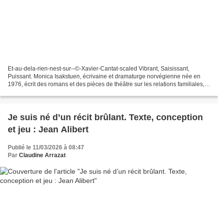
Et-au-dela-rien-nest-sur--©-Xavier-Cantat-scaled Vibrant, Saisissant,
Puissant. Monica Isakstuen, écrivaine et dramaturge norvégienne née en
1976, écrit des romans et des pièces de théâtre sur les relations familiales,
la maternité et les pressions sociales....
Je suis né d’un récit brûlant. Texte, conception
et jeu : Jean Alibert
Publié le 11/03/2026 à 08:47
Par
Claudine Arrazat