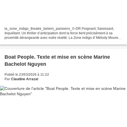
la_zone_indigo_theatre_beliers_parisiens_©-DR Poignant, Saisissant,
Inquiétant. Un thriller d’anticipation dont la force tient précisément à sa
proximité dérangeante avec notre réalité. La Zone indigo d' Mélody Mourey,
nous happe dès les premiers instants,...
Boat People. Texte et mise en scène Marine
Bachelot Nguyen
Publié le 23/03/2026 à 11:22
Par
Claudine Arrazat