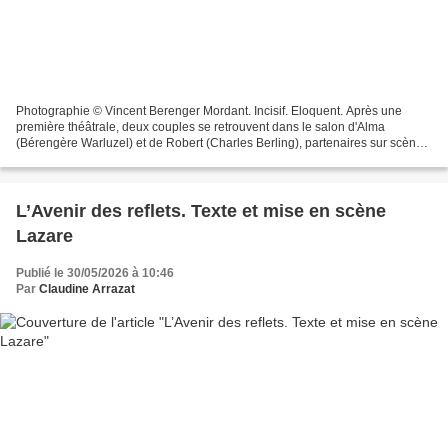
Photographie © Vincent Berenger Mordant. Incisif. Eloquent. Après une
première théâtrale, deux couples se retrouvent dans le salon d'Alma
(Bérengère Warluzel) et de Robert (Charles Berling), partenaires sur scène
comme dans la vie. Parmi eux se trouvent...
L’Avenir des reflets. Texte et mise en scène
Lazare
Publié le 30/05/2026 à 10:46
Par
Claudine Arrazat