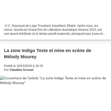
-©-C.-Raynaud-de-Lage Troublant, Inquiétant, Ethéré. Après nous, les
ruines, lauréat du Grand Prix de Littérature dramatique Artcena 2023, est
une œuvre théâtrale où le temps paraît suspendu, plongeant peu à peu le
spectateur dans une atmosphère singulière....
La zone Indigo Texte et mise en scène de
Mélody Mourey
Publié le 30/03/2026 à 18:35
Par
Claudine Arrazat