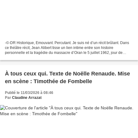
-©-DR Historique, Emouvant. Percutant. Je suis né d’un récit brûlant. Dans
ce théâtre récit, Jean Alibert tisse un lien intime entre son histoire
personnelle et la tragédie du massacre d’Oran le 5 juillet 1962, jour de
l’indépendance de l’Algérie et jour...
À tous ceux qui. Texte de Noëlle Renaude. Mise
en scène : Timothée de Fombelle
Publié le 11/03/2026 à 08:46
Par
Claudine Arrazat