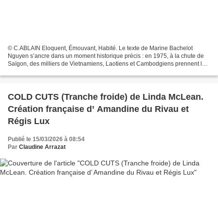
© C.ABLAIN Eloquent, Émouvant, Habité. Le texte de Marine Bachelot
Nguyen s’ancre dans un moment historique précis : en 1975, à la chute de
Saïgon, des milliers de Vietnamiens, Laotiens et Cambodgiens prennent la
mer pour fuir la guerre. Il existe peu...
COLD CUTS (Tranche froide) de Linda McLean.
Création française d’ Amandine du Rivau et
Régis Lux
Publié le 15/03/2026 à 08:54
Par
Claudine Arrazat