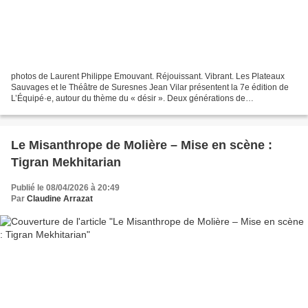
photos de Laurent Philippe Emouvant. Réjouissant. Vibrant. Les Plateaux
Sauvages et le Théâtre de Suresnes Jean Vilar présentent la 7e édition de
L’Équipé·e, autour du thème du « désir ». Deux générations de
chorégraphes, Sarah Adjou et Abou Lagraa, unissent...
Le Misanthrope de Molière – Mise en scène :
Tigran Mekhitarian
Publié le 08/04/2026 à 20:49
Par
Claudine Arrazat