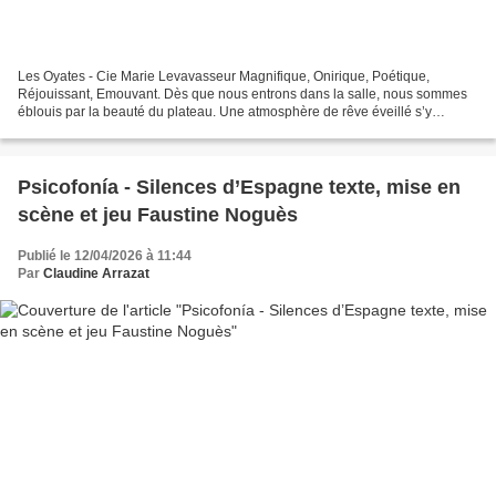
Les Oyates - Cie Marie Levavasseur Magnifique, Onirique, Poétique,
Réjouissant, Emouvant. Dès que nous entrons dans la salle, nous sommes
éblouis par la beauté du plateau. Une atmosphère de rêve éveillé s’y
déploie, où le réel se fissure doucement pour...
Psicofonía - Silences d’Espagne texte, mise en
scène et jeu Faustine Noguès
Publié le 12/04/2026 à 11:44
Par
Claudine Arrazat