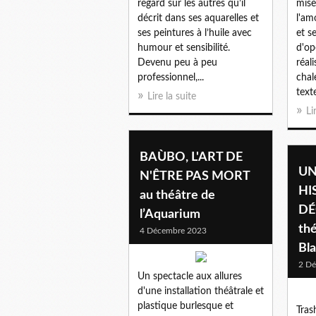
regard sur les autres qu’il
misè
décrit dans ses aquarelles et
l'am
ses peintures à l’huile avec
et s
humour et sensibilité.
d'op
Devenu peu à peu
réal
professionnel,...
chal
texte
Lire la suite
Li
BAÙBO, L'ART DE
UN
N'ÊTRE PAS MORT
HI
au théâtre de
DÉ
l’Aquarium
thé
4 Décembre 2023
Bl
2 D
Un spectacle aux allures
d'une installation théâtrale et
plastique burlesque et
Tras