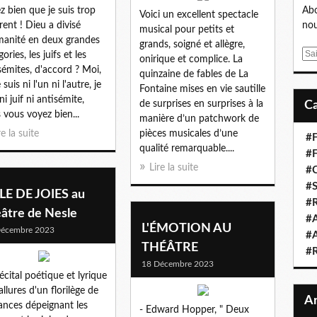
z bien que je suis trop
Abo
Voici un excellent spectacle
érent ! Dieu a divisé
nou
musical pour petits et
manité en deux grandes
grands, soigné et allègre,
E
ories, les juifs et les
onirique et complice. La
m
sémites, d'accord ? Moi,
quinzaine de fables de La
a
 suis ni l'un ni l'autre, je
Fontaine mises en vie sautille
i
ni juif ni antisémite,
de surprises en surprises à la
l
s vous voyez bien...
manière d’un patchwork de
re la suite
pièces musicales d’une
#F
qualité remarquable....
#F
Lire la suite
#C
#S
LLE DE JOIES au
#R
éâtre de Nesle
#A
L'ÉMOTION AU
Décembre 2023
#A
THÉÂTRE
#
18 Décembre 2023
écital poétique et lyrique
allures d'un florilège de
nces dépeignant les
- Edward Hopper, " Deux