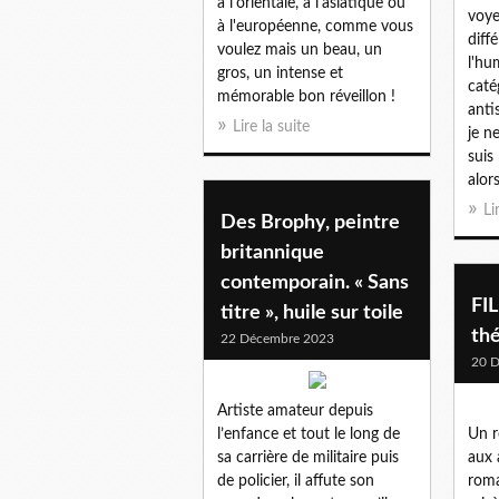
à l'orientale, à l'asiatique ou
voye
à l'européenne, comme vous
diff
voulez mais un beau, un
l'hu
gros, un intense et
catég
mémorable bon réveillon !
anti
Lire la suite
je ne
suis 
alor
Li
Des Brophy, peintre
britannique
contemporain. « Sans
FI
titre », huile sur toile
th
22 Décembre 2023
20 
Artiste amateur depuis
l’enfance et tout le long de
Un r
sa carrière de militaire puis
aux 
de policier, il affute son
roma