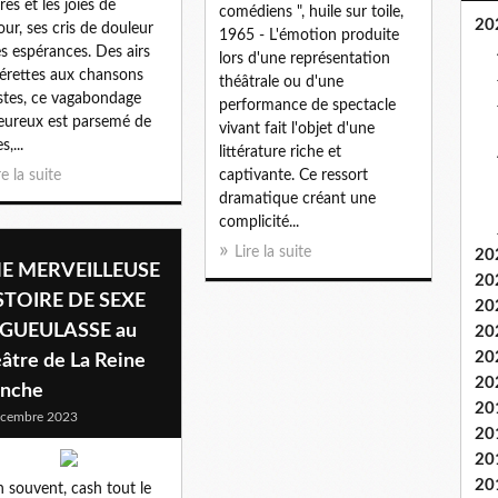
res et les joies de
comédiens ", huile sur toile,
20
our, ses cris de douleur
1965 - L'émotion produite
es espérances. Des airs
lors d'une représentation
érettes aux chansons
théâtrale ou d'une
istes, ce vagabondage
performance de spectacle
eureux est parsemé de
vivant fait l'objet d'une
s,...
littérature riche et
re la suite
captivante. Ce ressort
dramatique créant une
complicité...
Lire la suite
20
E MERVEILLEUSE
20
STOIRE DE SEXE
20
GUEULASSE au
20
20
âtre de La Reine
20
anche
20
écembre 2023
20
20
20
h souvent, cash tout le