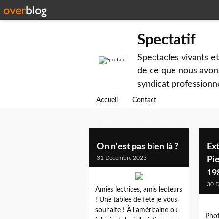
Spectatif
Spectacles vivants et
de ce que nous avons
syndicat professionne
Accueil
Contact
On n'est pas bien là ?
Ext
31 Décembre 2023
Pi
19
30 
Amies lectrices, amis lecteurs
! Une tablée de fête je vous
souhaite ! À l'américaine ou
Phot