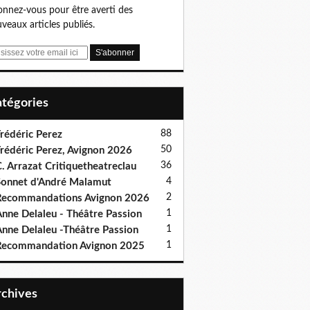
nnez-vous pour être averti des
veaux articles publiés.
Catégories
88
rédéric Perez
50
rédéric Perez, Avignon 2026
36
. Arrazat Critiquetheatreclau
4
onnet d'André Malamut
2
ecommandations Avignon 2026
1
nne Delaleu - Théâtre Passion
1
nne Delaleu -Théâtre Passion
1
Recommandation Avignon 2025
Archives