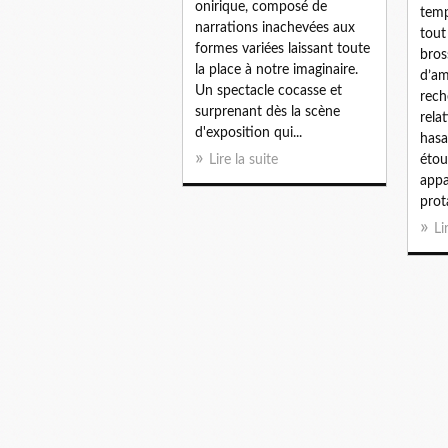
onirique, composé de
temp
narrations inachevées aux
tout
formes variées laissant toute
bros
la place à notre imaginaire.
d’am
Un spectacle cocasse et
rech
surprenant dès la scène
rela
d'exposition qui...
hasa
Lire la suite
étou
appa
prota
Li