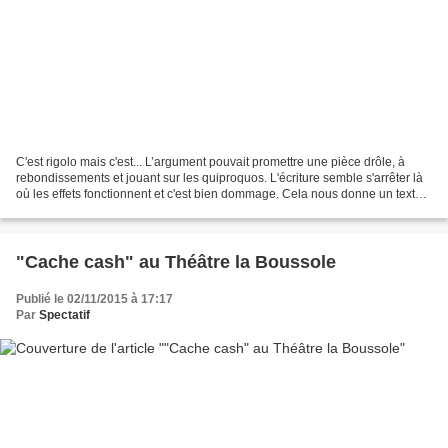
C'est rigolo mais c'est... L’argument pouvait promettre une pièce drôle, à
rebondissements et jouant sur les quiproquos. L'écriture semble s'arrêter là
où les effets fonctionnent et c'est bien dommage. Cela nous donne un texte
un peu beaucoup caricatural...
"Cache cash" au Théâtre la Boussole
Publié le 02/11/2015 à 17:17
Par
Spectatif