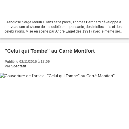
Grandiose Serge Merlin ! Dans cette pièce, Thomas Bernhard développe à
nouveau son atavisme de la société bien pensante, des intellectuels et des
célébrations. Mise en scène par André Engel dès 1991 (avec le même serge
Merlin), jouée en 2000 avant de...
"Celui qui Tombe" au Carré Montfort
Publié le 02/11/2015 à 17:09
Par
Spectatif