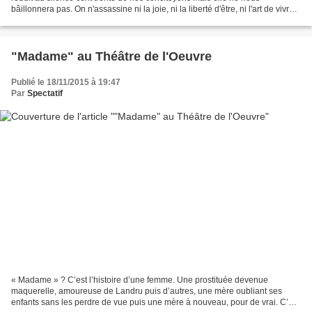
bâillonnera pas. On n'assassine ni la joie, ni la liberté d'être, ni l'art de vivre.
Nous resterons debout...
"Madame" au Théâtre de l'Oeuvre
Publié le 18/11/2015 à 19:47
Par
Spectatif
« Madame » ? C’est l’histoire d’une femme. Une prostituée devenue
maquerelle, amoureuse de Landru puis d’autres, une mère oubliant ses
enfants sans les perdre de vue puis une mère à nouveau, pour de vrai. C’est