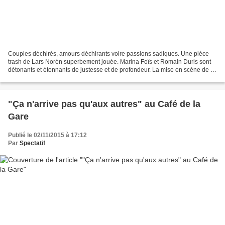
Couples déchirés, amours déchirants voire passions sadiques. Une pièce
trash de Lars Norén superbement jouée. Marina Foïs et Romain Duris sont
détonants et étonnants de justesse et de profondeur. La mise en scène de Di
Fonzo Bo un peu surfaite, façon...
"Ça n'arrive pas qu'aux autres" au Café de la
Gare
Publié le 02/11/2015 à 17:12
Par
Spectatif