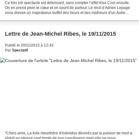
Ce très joli spectacle est détonnant, sans compter l’effet Kiss Cool ensuite.
On en prend plein le cœur et on sourit de partout. Le récit d’Adrien Lepage
nous dresse un majestueux buffet des heurs et des malheurs d'un Autre
différent. Nous n’avons plus...
Lettre de Jean-Michel Ribes, le 19/11/2015
Publié le 20/11/2015 à 12:42
Par
Spectatif
"Chers amis, La folie meurtrière d'individus dévorés par la pulsion de mort a
réduit au silence cent trente de nos concitoyens mais elle ne nous