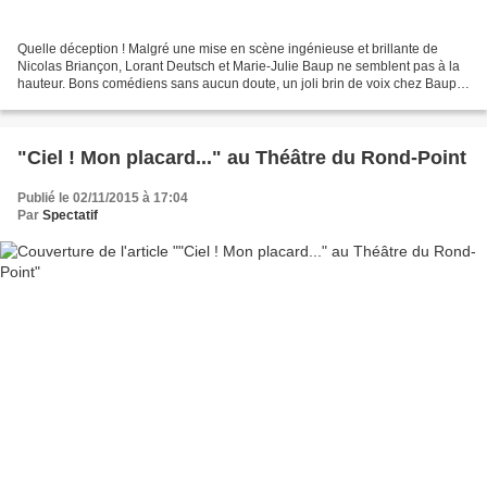
Quelle déception ! Malgré une mise en scène ingénieuse et brillante de
Nicolas Briançon, Lorant Deutsch et Marie-Julie Baup ne semblent pas à la
hauteur. Bons comédiens sans aucun doute, un joli brin de voix chez Baup
mais pas assez de peps ni de savoir-faire...
"Ciel ! Mon placard..." au Théâtre du Rond-Point
Publié le 02/11/2015 à 17:04
Par
Spectatif