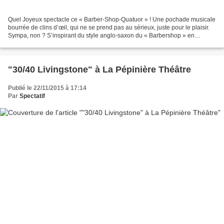
Quel Joyeux spectacle ce « Barber-Shop-Quatuor » ! Une pochade musicale
bourrée de clins d’œil, qui ne se prend pas au sérieux, juste pour le plaisir.
Sympa, non ? S’inspirant du style anglo-saxon du « Barbershop » en
s’appropriant les codes, les quatre...
"30/40 Livingstone" à La Pépinière Théâtre
Publié le 22/11/2015 à 17:14
Par
Spectatif