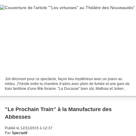
Joli décorum pour ce spectacle, façon lieu mystérieux avec un piano au
milieu. J’hésite entre la chambre d’ados avec plein de fumée et une gare de
train fantôme d'une fête foraine. "La Ducasse" bien sûr, Mathias et Julien
Cadez sont d’Armantières ! Bon,...
"Le Prochain Train" à la Manufacture des
Abbesses
Publié le 12/11/2015 à 12:37
Par
Spectatif