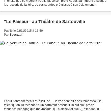
intensité que ce « père » ! Cette pièce sombre d’August Strindberg dissèque
les ressorts de la folie, de ses sourdes prémisses à son éclatement.
L’histoire de cet homme, de ce mari,...
"Le Faiseur" au Théâtre de Sartouville
Publié le 02/11/2015 à 16:59
Par
Spectatif
Ennui, ronronnements et lassitude… Balzac donnait à ses romans tout le
talent qu’on lui reconnait d’un narrateur descriptif, minutieux, précis
tendance pédagogique (névrotique, qui a dit névrotique ?), attendant du