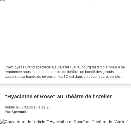
Oyez, oyez ! Grand spectacle au Déjazet ! Le faubourg du temple fidèle à sa
renommée nous montre un monstre de théâtre, un bandit des grands
auteurs et sa bande de joyeux drilles ! C’est dans un décor épuré, simple et
adroitement mis en lumière que la...
"Hyacinthe et Rose" au Théâtre de l'Atelier
Publié le 06/11/2015 à 22:23
Par
Spectatif