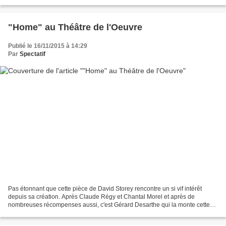
même une belle histoire inventée par Rémi...
"Home" au Théâtre de l'Oeuvre
Publié le 16/11/2015 à 14:29
Par
Spectatif
Pas étonnant que cette pièce de David Storey rencontre un si vif intérêt
depuis sa création. Après Claude Régy et Chantal Morel et après de
nombreuses récompenses aussi, c'est Gérard Desarthe qui la monte cette
fois-ci au théâtre de l’œuvre. Cette pièce...