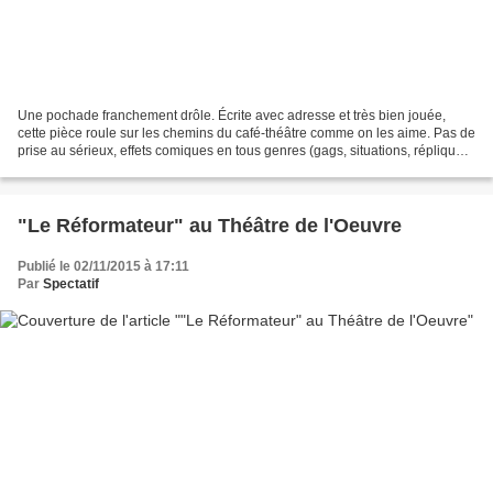
Une pochade franchement drôle. Écrite avec adresse et très bien jouée,
cette pièce roule sur les chemins du café-théâtre comme on les aime. Pas de
prise au sérieux, effets comiques en tous genres (gags, situations, répliques)
et surtout une histoire improbable...
"Le Réformateur" au Théâtre de l'Oeuvre
Publié le 02/11/2015 à 17:11
Par
Spectatif