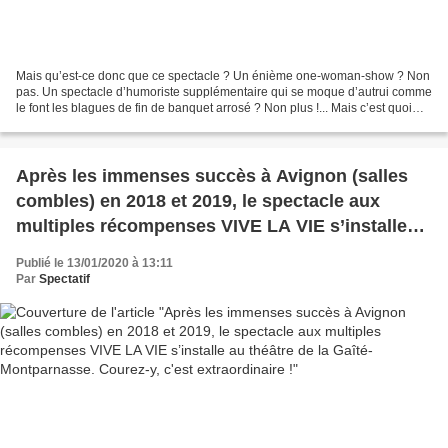
Mais qu’est-ce donc que ce spectacle ? Un énième one-woman-show ? Non
pas. Un spectacle d’humoriste supplémentaire qui se moque d’autrui comme
le font les blagues de fin de banquet arrosé ? Non plus !... Mais c’est quoi
alors ? Bon j’arrête, ce n’est...
Après les immenses succès à Avignon (salles
combles) en 2018 et 2019, le spectacle aux
multiples récompenses VIVE LA VIE s’installe
au théâtre de la Gaîté-Montparnasse. Courez-y,
Publié le 13/01/2020 à 13:11
c'est extraordinaire !
Par
Spectatif