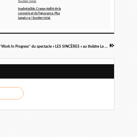
Inadmissible. Crasse réalité de la
connerie et de l'ignorance. Plus
jamais ça ! Soutien total.
Répétition d’un ’’Work In Progress’’ du spectacle « LES SINCÈRES » au théâtre Le Guichet Montparnasse