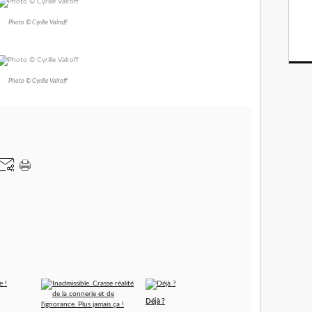
Photo © Cyrille Valroff
Photo © Cyrille Valroff
Déjà ?