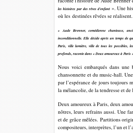
raconte l'histoire de Aude Brenner
». Une his
les histoires par des rêves d'enfant
où les destinées rêvées se réalisent.
« Aude Brenner, comédienne chanteuse, anc
inconditionnelle. Elle décide après un temps de qui
Paris, ville lumière, ville de tous les possibles,
profonds, raconte dans « Deux amoureux à
Paris 
Nous voici embarqués dans une 
chansonnette et du music-hall. Une
par l’espérance de jours toujours me
la mélancolie, de la tendresse et de 
Deux amoureux à Paris, deux amour
nôtres, leurs refrains aussi. Une f
et de grâce mêlées.
Partitions origi
compositeurs, interprètes, l’un et l