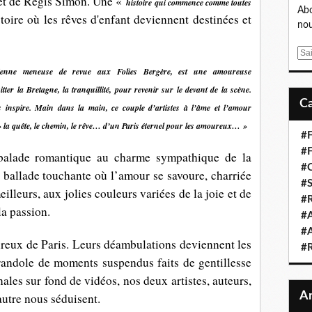
 et de Régis Simon. Une «
histoire qui commence comme toutes
Abo
toire où les rêves d'enfant deviennent destinées et
nou
E
m
ienne meneuse de revue aux Folies Bergère, est une amoureuse
a
tter la Bretagne, la tranquillité, pour revenir sur le devant de la scène.
i
 les inspire. Main dans la main, ce couple d’artistes à l’âme et l’amour
l
» la quête, le chemin, le rêve… d’un Paris éternel pour les amoureux… »
#F
#F
balade romantique au charme sympathique de la
#C
 ballade touchante où l’amour se savoure, charriée
#S
illeurs, aux jolies couleurs variées de la joie et de
#R
la passion.
#A
#A
eux de Paris. Leurs déambulations deviennent les
#
arandole de moments suspendus faits de gentillesse
nales sur fond de vidéos, nos deux artistes, auteurs,
’autre nous séduisent.