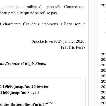
20
s a capella au milieu du spectacle. Comme une
au précieux qui ne se refuse pas.
et charmante. Ces deux amoureux à Paris sont à
Spectacle vu le 29 janvier 2020,
Frédéric Perez
20
20
ude Brenner et Régis Simon.
20
20
20
20
à 19h00 jusqu’au 26 février
20
21h00 jusqu’au 8 avril
20
20
ème
d des Batignolles, Paris 17
20