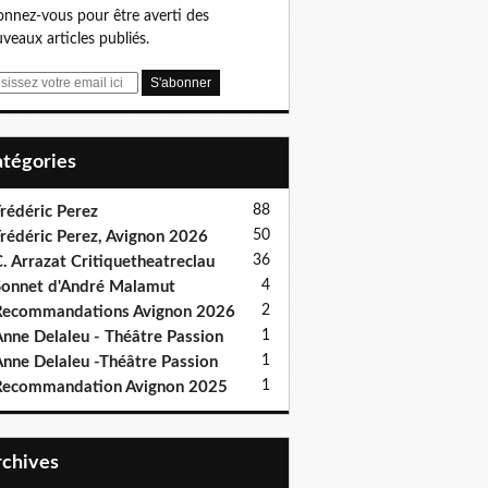
nnez-vous pour être averti des
veaux articles publiés.
Catégories
88
rédéric Perez
50
rédéric Perez, Avignon 2026
36
. Arrazat Critiquetheatreclau
4
onnet d'André Malamut
2
ecommandations Avignon 2026
1
nne Delaleu - Théâtre Passion
1
nne Delaleu -Théâtre Passion
1
Recommandation Avignon 2025
Archives