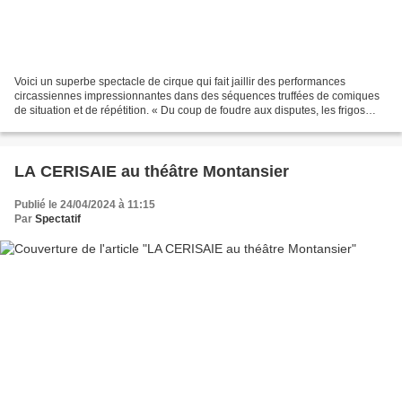
Voici un superbe spectacle de cirque qui fait jaillir des performances
circassiennes impressionnantes dans des séquences truffées de comiques
de situation et de répétition. « Du coup de foudre aux disputes, les frigos
valsent et les machines à laver s’illuminent,...
LA CERISAIE au théâtre Montansier
Publié le 24/04/2024 à 11:15
Par
Spectatif