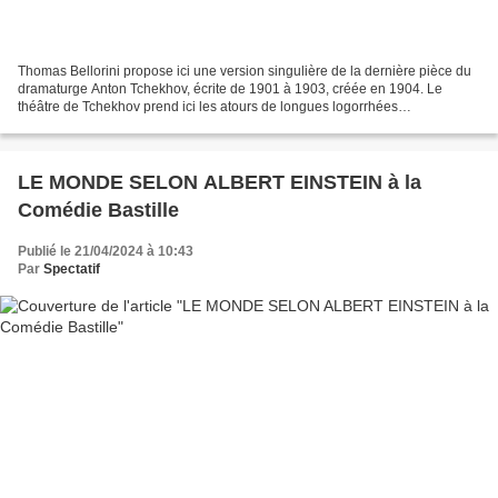
Thomas Bellorini propose ici une version singulière de la dernière pièce du
dramaturge Anton Tchekhov, écrite de 1901 à 1903, créée en 1904. Le
théâtre de Tchekhov prend ici les atours de longues logorrhées
introspectives parsemées d’éclats, où les répliques...
LE MONDE SELON ALBERT EINSTEIN à la
Comédie Bastille
Publié le 21/04/2024 à 10:43
Par
Spectatif