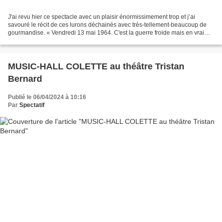
J'ai revu hier ce spectacle avec un plaisir énormissimement trop et j’ai
savouré le récit de ces lurons déchainés avec très-tellement-beaucoup de
gourmandise. « Vendredi 13 mai 1964. C'est la guerre froide mais en vrai
c'est chaud. Un groupe de bombardiers...
MUSIC-HALL COLETTE au théâtre Tristan
Bernard
Publié le 06/04/2024 à 10:16
Par
Spectatif