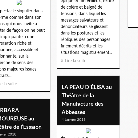
épique et merveilleux, teinté
de colère et baigné de
pectacle singulier dans
tensions, dans lequel les
forme comme dans son
messages salvateurs et
os qui nous invite à
dénonciateurs se glissent
ster de façon on ne peut
dans les postures et les
 impliquante à une
répliques des personnages
ersation riche et
finement décrits et les
ionnée, accessible et
situations magistralement...
ionnante, sur la
Lire la suite
erche de sens des
ons majeures issues
raits...
re la suite
LA PEAU D’ÉLISA au
Théâtre de la
Manufacture des
RBARA
Abbesses
OUREUSE au
4 Janvier 2018
âtre de l’Essaïon
nvier 2018