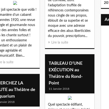
de Corneille, dont
20
l’adaptation truffée de
 joli spectacle que voilà !
références contemporaines
 manière d’un cabaret
nous cingle de ses propos,
années 1920, une revue
éblouit de sa superbe et se
ègle et gourmande nous
moque avec une adresse
e des années folles et
efficace des abus liberticides
 les chante surtout !
du pouvoir, prescriptions...
 un enthousiasme
Lire la suite
rdant et un plaisir de
age agréable et
unicatif. Bien...
re la suite
TABLEAU D’UNE
EXÉCUTION au
Théâtre du Rond-
ERCHEZ LA
Point
11 Janvier 2018
UTE au Théâtre de
Aquarium
anvier 2018
Quel spectacle édifiant,