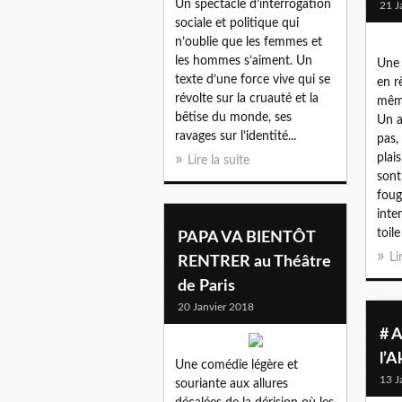
Un spectacle d’interrogation
21 J
sociale et politique qui
n’oublie que les femmes et
les hommes s’aiment. Un
Une 
texte d’une force vive qui se
en r
révolte sur la cruauté et la
même
bêtise du monde, ses
Un a
ravages sur l’identité...
pas,
plais
Lire la suite
sont
fou
inte
toile
PAPA VA BIENTÔT
Li
RENTRER au Théâtre
de Paris
20 Janvier 2018
# 
l’
Une comédie légère et
13 J
souriante aux allures