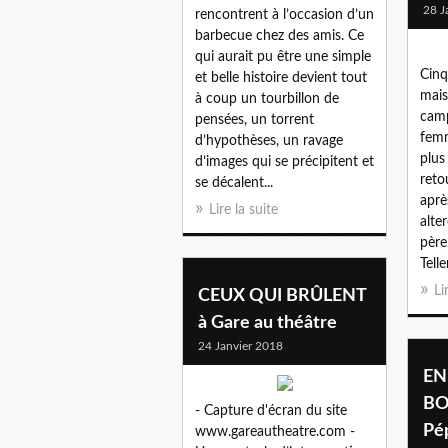
28 J
rencontrent à l’occasion d’un
barbecue chez des amis. Ce
qui aurait pu être une simple
Cin
et belle histoire devient tout
mais
à coup un tourbillon de
camp
pensées, un torrent
femm
d’hypothèses, un ravage
plus
d’images qui se précipitent et
reto
se décalent...
aprè
Lire la suite
alte
père
Tell
Li
CEUX QUI BRÛLENT
à Gare au théâtre
24 Janvier 2018
EN
BO
- Capture d'écran du site
Pé
www.gareautheatre.com -