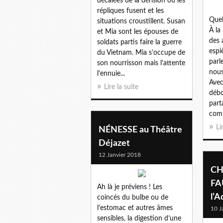
décalées de la dérision où les
répliques fusent et les
Quel
situations croustillent. Susan
À la
et Mia sont les épouses de
des 
soldats partis faire la guerre
espi
du Vietnam. Mia s’occupe de
parl
son nourrisson mais l’attente
nous
l’ennuie...
Avec
Lire la suite
débo
part
comm
Li
NÉNESSE au Théâtre
Déjazet
12 Janvier 2018
CH
FA
Ah là je préviens ! Les
l’
coincés du bulbe ou de
l’estomac et autres âmes
10 J
sensibles, la digestion d’une