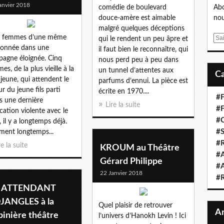
anvier 2018
comédie de boulevard
Abo
douce-amère est aimable
nou
malgré quelques déceptions
q femmes d’une même
E
qui le rendent un peu âpre et
onnée dans une
m
il faut bien le reconnaître, qui
agne éloignée. Cinq
a
nous perd peu à peu dans
es, de la plus vieille à la
i
un tunnel d’attentes aux
 jeune, qui attendent le
l
parfums d’ennui. La pièce est
ur du jeune fils parti
écrite en 1970....
#F
s une dernière
Lire la suite
#F
rcation violente avec le
#C
, il y a longtemps déjà.
#S
ement longtemps...
#R
re la suite
KROUM au Théâtre
#A
Gérard Philippe
#A
22 Janvier 2018
#
 ATTENDANT
JANGLES à la
Quel plaisir de retrouver
pinière théâtre
l’univers d’Hanokh Levin ! Ici