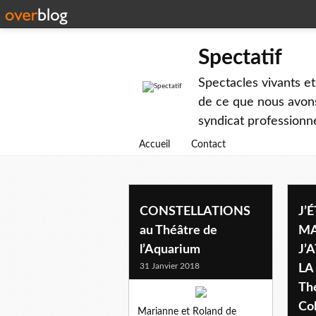
Spectatif
Spectacles vivants et
de ce que nous avons
syndicat professionne
Accueil
Contact
CONSTELLATIONS
J’
au Théâtre de
MA
l’Aquarium
J’
31 Janvier 2018
LA
Th
Co
Marianne et Roland de