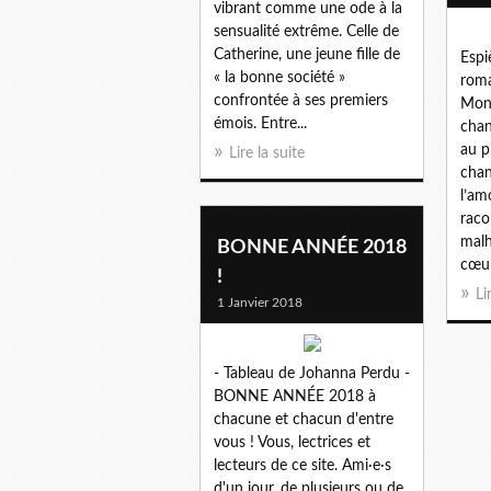
vibrant comme une ode à la
sensualité extrême. Celle de
Catherine, une jeune fille de
Espi
« la bonne société »
roma
confrontée à ses premiers
Mont
émois. Entre...
chan
au p
Lire la suite
chan
l’am
raco
malh
BONNE ANNÉE 2018
cœur
!
Li
1 Janvier 2018
- Tableau de Johanna Perdu -
BONNE ANNÉE 2018 à
chacune et chacun d'entre
vous ! Vous, lectrices et
lecteurs de ce site. Ami·e·s
d'un jour, de plusieurs ou de