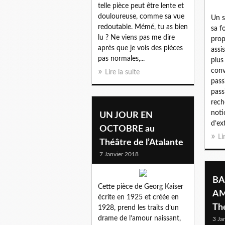
telle pièce peut être lente et
douloureuse, comme sa vue
Un s
redoutable. Mémé, tu as bien
sa 
lu ? Ne viens pas me dire
prop
après que je vois des pièces
assi
pas normales,...
plus
conv
Lire la suite
pass
pass
rech
noti
UN JOUR EN
d’ext
OCTOBRE au
Li
Théâtre de l’Atalante
7 Janvier 2018
BA
Cette pièce de Georg Kaiser
AM
écrite en 1925 et créée en
Thé
1928, prend les traits d’un
drame de l’amour naissant,
3 Ja