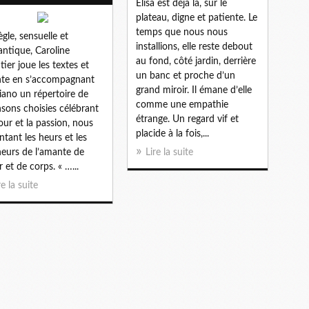
Élisa est déjà là, sur le
plateau, digne et patiente. Le
temps que nous nous
ègle, sensuelle et
installions, elle reste debout
ntique, Caroline
au fond, côté jardin, derrière
ier joue les textes et
un banc et proche d’un
te en s’accompagnant
grand miroir. Il émane d’elle
iano un répertoire de
comme une empathie
sons choisies célébrant
étrange. Un regard vif et
our et la passion, nous
placide à la fois,...
ntant les heurs et les
eurs de l’amante de
Lire la suite
 et de corps. « …...
re la suite