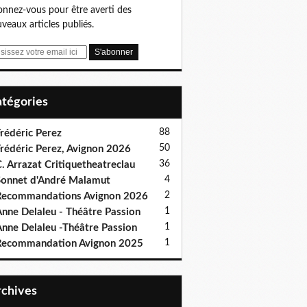
nnez-vous pour être averti des
veaux articles publiés.
Catégories
88
rédéric Perez
50
rédéric Perez, Avignon 2026
36
. Arrazat Critiquetheatreclau
4
onnet d'André Malamut
2
ecommandations Avignon 2026
1
nne Delaleu - Théâtre Passion
1
nne Delaleu -Théâtre Passion
1
Recommandation Avignon 2025
Archives