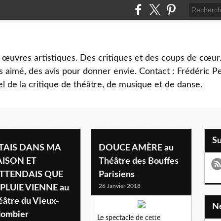
 œuvres artistiques. Des critiques et des coups de cœur.
 aimé, des avis pour donner envie. Contact : Frédéric 
l de la critique de théâtre, de musique et de danse.
S
ÉTAIS DANS MA
DOUCE AMÈRE au
ISON ET
Théâtre des Bouffes
ATTENDAIS QUE
Parisiens
26 Janvier 2018
 PLUIE VIENNE au
éâtre du Vieux-
lombier
Le spectacle de cette