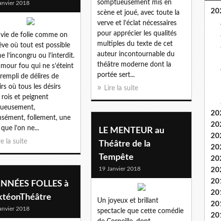
somptueusement mis en
anvier 2018
20
scène et joué, avec toute la
verve et l’éclat nécessaires
pour apprécier les qualités
vie de folie comme on
multiples du texte de cet
êve où tout est possible
auteur incontournable du
 l’incongru ou l’interdit.
théâtre moderne dont la
mour fou qui ne s’éteint
portée sert...
 rempli de délires de
irs où tous les désirs
Lire la suite
 rois et peignent
gueusement,
20
nsément, follement, une
20
 que l’on ne...
LE MENTEUR au
20
re la suite
Théâtre de la
20
Tempête
20
19 Janvier 2018
20
20
ANNÉES FOLLES à
20
AktéonThéâtre
Un joyeux et brillant
20
anvier 2018
spectacle que cette comédie
20