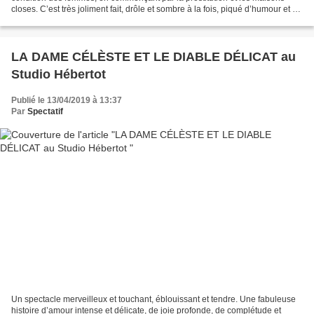
closes. C’est très joliment fait, drôle et sombre à la fois, piqué d’humour et de
tendresse. « 1946. Juste avant...
LA DAME CÉLÈSTE ET LE DIABLE DÉLICAT au
Studio Hébertot
Publié le 13/04/2019 à 13:37
Par
Spectatif
Un spectacle merveilleux et touchant, éblouissant et tendre. Une fabuleuse
histoire d’amour intense et délicate, de joie profonde, de complétude et