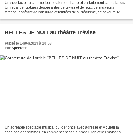
Un spectacle au charme fou. Totalement barré et parfaitement calé à la fois.
Un régal de ruptures désopilantes de textes et de jeux, de situations
farcesques tâtant de l’absurde et teintées de surréalisme, de savoureux
moments suspendus quasi magiques...
BELLES DE NUIT au théâtre Trévise
Publié le 14/04/2019 à 10:58
Par
Spectatif
Un agréable spectacle musical qui dénonce avec adresse et vigueur la
condition des femmes, en commençant par la prostitution et les maisons