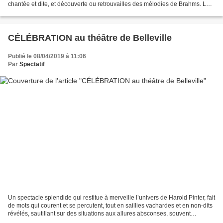
chantée et dite, et découverte ou retrouvailles des mélodies de Brahms. Les
lieder choisis et « arrangés...
CÉLÉBRATION au théâtre de Belleville
Publié le 08/04/2019 à 11:06
Par
Spectatif
Un spectacle splendide qui restitue à merveille l’univers de Harold Pinter, fait
de mots qui courent et se percutent, tout en saillies vachardes et en non-dits
révélés, sautillant sur des situations aux allures absconses, souvent
absurdes et parfois piquées...