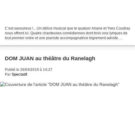
C’est savoureux !... Un délice musical que le quatuor Ariane et Yves Coudray
nous offrent ici. Quatre chanteuses-comédiennes dont trois voix lyriques de
tout premier ordre et une pianiste accompagnatrice bigrement adroite.
Quatre excellentes musiciennes...
DOM JUAN au théâtre du Ranelagh
Publié le 26/04/2019 à 14:27
Par
Spectatif