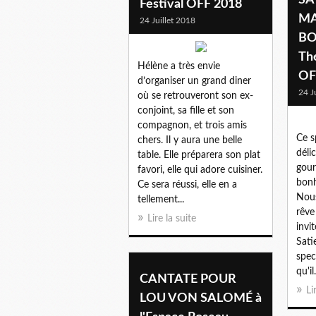
Festival OFF 2018
MA
24 Juillet 2018
BO
Thé
Hélène a très envie
OF
d’organiser un grand diner
24 J
où se retrouveront son ex-
conjoint, sa fille et son
compagnon, et trois amis
Ce s
chers. Il y aura une belle
déli
table. Elle préparera son plat
gour
favori, elle qui adore cuisiner.
bonh
Ce sera réussi, elle en a
Nous
tellement...
rêve
Lire la suite
invi
Sati
spec
qu'il.
CANTATE POUR
Li
LOU VON SALOMÉ à