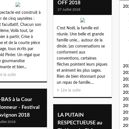
OFF 2018
20
27 Juillet 2018
pectacle est construit à
ir de cinq saynètes :
t facultatif, Chacun son
C’est Noël, la famille est
lème, Voilà tout, Le
réunie. Une belle et grande
ier à partir, Crise à
famille unie… autour de la
ine et de la courte pièce
dinde. Les conversations se
age, tous écrits par
conforment aux
ld Pinter. Un régal que
conventions, certaines
e gourmandise
flèches pointent leurs piques
20
mante et bien...
et animent les plus sages.
20
re la suite
Rien de bien étonnant pour
20
un repas de famille....
20
Lire la suite
20
-BAS à la Cour
20
20
onneur - Festival
20
 Avignon 2018
LA PUTAIN
20
uillet 2018
RESPECTUEUSE au
20