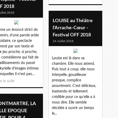
F 2018
uillet 2018
LOUISE au Théâtre
l'Arrache-Cœur -
e un énoncé strict de
Festival OFF 2018
enirs, d’une parole aride
apidaire, ce spectacle
24 Juillet 2018
rend par son texte et
le jeu proche, si proche,
a comédienne qui fait de
Louise est là dans sa
jaillissements du passé
chambre. Elle nous attend.
kyrielle d’images intimes
Puis tout à coup, elle nous
esquelles il n’est pas...
interpelle, gouailleuse
presque, complice
re la suite
assurément. C’est délicieux,
inattendu et tellement
crédible pour ce qu’elle a à
nous dire. Elle semble
NTMARTRE, LA
décidée à ouvrir un temps
LLE EPOQUE
le...
TIE, POUR 4