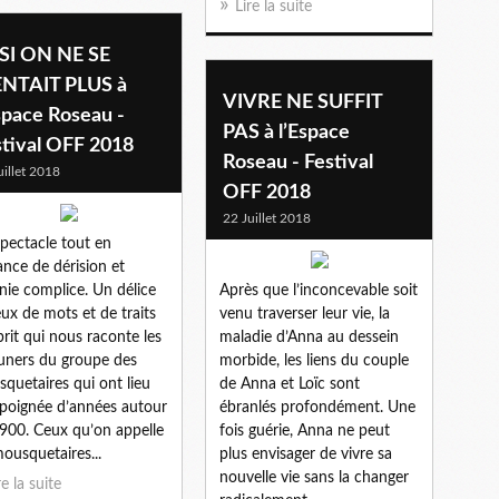
Lire la suite
 SI ON NE SE
NTAIT PLUS à
VIVRE NE SUFFIT
space Roseau -
PAS à l’Espace
stival OFF 2018
Roseau - Festival
uillet 2018
OFF 2018
22 Juillet 2018
pectacle tout en
ance de dérision et
onie complice. Un délice
Après que l’inconcevable soit
eux de mots et de traits
venu traverser leur vie, la
prit qui nous raconte les
maladie d’Anna au dessein
uners du groupe des
morbide, les liens du couple
quetaires qui ont lieu
de Anna et Loïc sont
poignée d’années autour
ébranlés profondément. Une
900. Ceux qu’on appelle
fois guérie, Anna ne peut
mousquetaires...
plus envisager de vivre sa
nouvelle vie sans la changer
re la suite