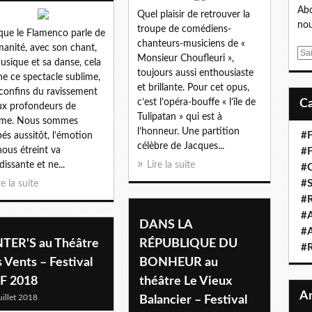
Abo
Quel plaisir de retrouver la
nou
troupe de comédiens-
que le Flamenco parle de
chanteurs-musiciens de «
manité, avec son chant,
E
Monsieur Choufleuri »,
usique et sa danse, cela
m
toujours aussi enthousiaste
e ce spectacle sublime,
a
et brillante. Pour cet opus,
confins du ravissement
i
c’est l’opéra-bouffe « l’île de
ux profondeurs de
l
Tulipatan » qui est à
time. Nous sommes
l’honneur. Une partition
#F
és aussitôt, l’émotion
célèbre de Jacques...
nous étreint va
#F
dissante et ne...
Lire la suite
#C
#S
re la suite
#R
#A
DANS LA
#A
NTER'S au Théâtre
RÉPUBLIQUE DU
#
 Vents – Festival
BONHEUR au
F 2018
théâtre Le Vieux
uillet 2018
Balancier – Festival