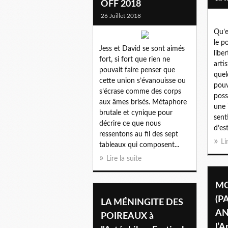
OFF 2018
26 Juillet 2018
Qu’e
le p
Jess et David se sont aimés
libe
fort, si fort que rien ne
arti
pouvait faire penser que
quel
cette union s’évanouisse ou
pouvo
s’écrase comme des corps
poss
aux âmes brisés. Métaphore
une 
brutale et cynique pour
sent
décrire ce que nous
d’est
ressentons au fil des sept
Li
tableaux qui composent...
Lire la suite
MO
(P
LA MÉNINGITE DES
AN
POIREAUX à
l’A