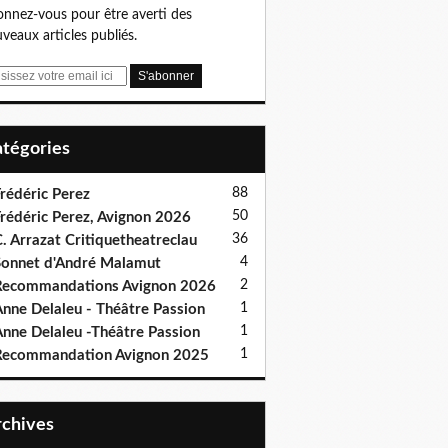
nnez-vous pour être averti des
veaux articles publiés.
Catégories
88
rédéric Perez
50
rédéric Perez, Avignon 2026
36
. Arrazat Critiquetheatreclau
4
onnet d'André Malamut
2
ecommandations Avignon 2026
1
nne Delaleu - Théâtre Passion
1
nne Delaleu -Théâtre Passion
1
Recommandation Avignon 2025
Archives