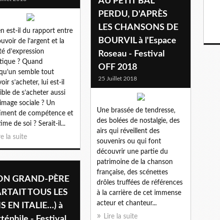
AU PETIT BAL
PERDU, D'APRÈS
LES CHANSONS DE
n est-il du rapport entre
BOURVIL à l'Espace
ouvoir de l’argent et la
rté d’expression
Roseau - Festival
stique ? Quand
OFF 2018
qu’un semble tout
25 Juillet 2018
ir s’acheter, lui est-il
ible de s’acheter aussi
image sociale ? Un
Une brassée de tendresse,
iment de compétence et
des bolées de nostalgie, des
ime de soi ? Serait-il...
airs qui réveillent des
re la suite
souvenirs ou qui font
découvrir une partie du
patrimoine de la chanson
française, des scénettes
N GRAND-PÈRE
drôles truffées de références
ARTAIT TOUS LES
à la carrière de cet immense
acteur et chanteur...
S EN ITALIE…) à
Lire la suite
rtéphile - Festival