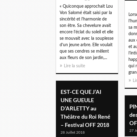
« Quiconque approchait Lou
Von Salomé était saisi par la
Lors
sincérité et l'harmonie de
l’hu
son être. Sa chevelure avait
sa m
encore l'éclat du soleil et elle
donn
se mouvait avec la souplesse
aux 
d’un jeune arbre. Elle voulait
et a
que ses cendres se mêlent
l’in
aux fleurs de son jardin,...
happ
Lire la suite
qui 
gran
Li
EST-CE QUE J’AI
UNE GUEULE
PI
D’ARLETTY au
des
Théâtre du Roi René
OF
– Festival OFF 2018
27 J
28 Juillet 2018