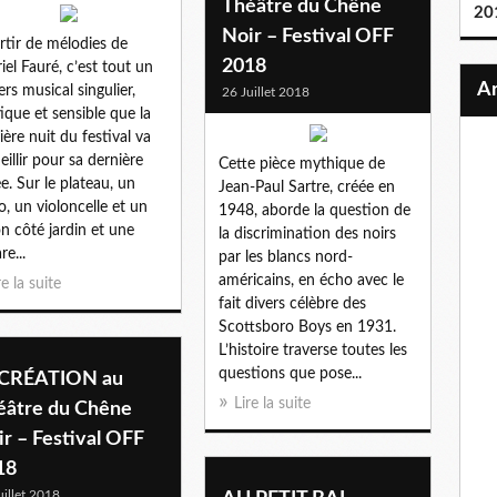
Théâtre du Chêne
20
Noir – Festival OFF
rtir de mélodies de
2018
iel Fauré, c’est tout un
ers musical singulier,
26 Juillet 2018
ique et sensible que la
ière nuit du festival va
eillir pour sa dernière
Cette pièce mythique de
ée. Sur le plateau, un
Jean-Paul Sartre, créée en
o, un violoncelle et un
1948, aborde la question de
on côté jardin et une
la discrimination des noirs
re...
par les blancs nord-
américains, en écho avec le
re la suite
fait divers célèbre des
Scottsboro Boys en 1931.
L’histoire traverse toutes les
questions que pose...
CRÉATION au
Lire la suite
éâtre du Chêne
r – Festival OFF
18
uillet 2018