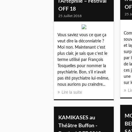
l'Artéphile – Festival
OF
OFF 18
25 J
25 Juillet 2018
Comm
Vous saviez vous ce que ça
souv
veut dire la déconniatrie ?
et l
Moi non. Maintenant c’est
surp
plus clair, je sais que c’est le
par 
terme utilisé par François
de l
Tosquelles pour nommer la
ces 
psychiatrie. Bon, s’il n’avait
une 
pas été psychiatre lui-même,
sur l
nous aurions pu craindre...
Li
Lire la suite
MO
KAMIKASES au
BE
Théâtre Buffon -
SA