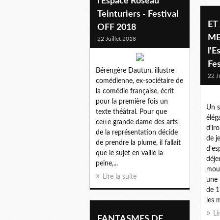
l'Espace Roseau
Teinturiers - Festival
ET
OFF 2018
ME
22 Juillet 2018
l'E
Fe
Bérengère Dautun, illustre
22 J
comédienne, ex-sociétaire de
la comédie française, écrit
pour la première fois un
Un s
texte théâtral. Pour que
élég
cette grande dame des arts
d’ir
de la représentation décide
de j
de prendre la plume, il fallait
d’es
que le sujet en vaille la
déje
peine,...
mous
Lire la suite
une 
de 1
les 
Li
FANTASMES DE