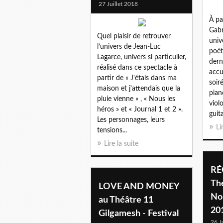
27 Juillet 2018
À pa
Gabr
Quel plaisir de retrouver
univ
l’univers de Jean-Luc
poét
Lagarce, univers si particulier,
dern
réalisé dans ce spectacle à
accu
partir de « J'étais dans ma
soir
maison et j'attendais que la
pian
pluie vienne » , « Nous les
viol
héros » et « Journal 1 et 2 ».
guita
Les personnages, leurs
Li
tensions...
Lire la suite
RÉ
Th
LOVE AND MONEY
Noi
au Théâtre 11
20
Gilgamesh - Festival
26 J