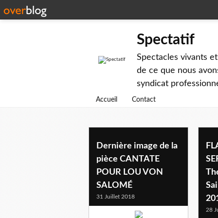
Spectatif
Spectacles vivants et
de ce que nous avons
syndicat professionne
Accueil
Contact
Dernière image de la
FL
pièce CANTATE
SE
POUR LOU VON
Th
SALOMÉ
Sai
31 Juillet 2018
20
28 J