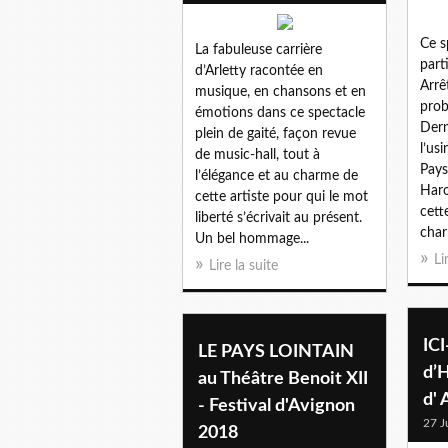
Ce s
La fabuleuse carrière
part
d’Arletty racontée en
Arrê
musique, en chansons et en
prob
émotions dans ce spectacle
Dern
plein de gaité, façon revue
l’us
de music-hall, tout à
Pays
l’élégance et au charme de
Haro
cette artiste pour qui le mot
cett
liberté s’écrivait au présent.
char
Un bel hommage...
Li
Lire la suite
ICI
LE PAYS LOINTAIN
d’H
au Théâtre Benoit XII
d'
- Festival d'Avignon
27 J
2018