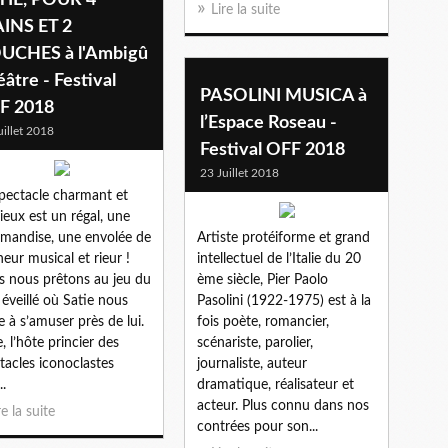
Lire la suite
INS ET 2
UCHES à l'Ambigû
âtre - Festival
PASOLINI MUSICA à
F 2018
l’Espace Roseau -
uillet 2018
Festival OFF 2018
23 Juillet 2018
pectacle charmant et
cieux est un régal, une
mandise, une envolée de
Artiste protéiforme et grand
eur musical et rieur !
intellectuel de l’Italie du 20
 nous prêtons au jeu du
ème siècle, Pier Paolo
 éveillé où Satie nous
Pasolini (1922-1975) est à la
te à s’amuser près de lui.
fois poète, romancier,
e, l’hôte princier des
scénariste, parolier,
tacles iconoclastes
journaliste, auteur
..
dramatique, réalisateur et
acteur. Plus connu dans nos
re la suite
contrées pour son...