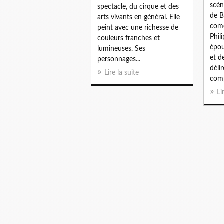
scèn
spectacle, du cirque et des
de B
arts vivants en général. Elle
comé
peint avec une richesse de
Phil
couleurs franches et
épou
lumineuses. Ses
et d
personnages...
déli
Lire la suite
comp
Li