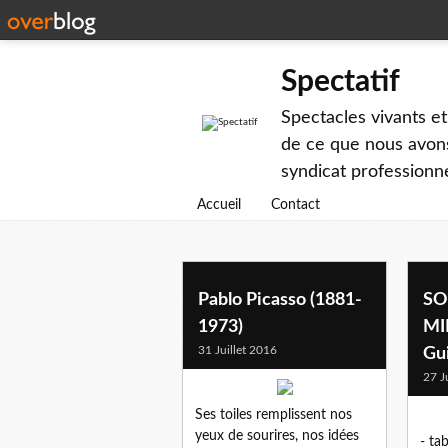
Spectatif
Spectacles vivants et
de ce que nous avons
syndicat professionne
Accueil
Contact
Pablo Picasso (1881-
SO
1973)
MI
31 Juillet 2016
Gui
27 J
Ses toiles remplissent nos
yeux de sourires, nos idées
- ta