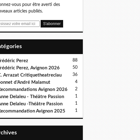
nnez-vous pour être averti des
veaux articles publiés.
Catégories
88
rédéric Perez
50
rédéric Perez, Avignon 2026
36
. Arrazat Critiquetheatreclau
4
onnet d'André Malamut
2
ecommandations Avignon 2026
1
nne Delaleu - Théâtre Passion
1
nne Delaleu -Théâtre Passion
1
Recommandation Avignon 2025
Archives