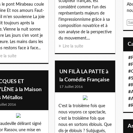
sculpteur français, est
 le pont Mirabeau coule
Abo
considéré comme l'un des
eine Et nos amours Faut-
nou
représentants majeurs de
u'il m'en souvienne La joie
l'impressionnisme grâce à sa
E
it toujours après la
composition novatrice et à
m
e. Vienne la nuit sonne
son analyse de la perspective
a
ure Les jours s'en vont je
du mouvement....
i
ure. Les mains dans les
Lire la suite
l
s restons face à face...
re la suite
#F
#F
UN FIL À LA PATTE à
#C
#S
la Comédie Française
CQUES ET
#R
17 Juillet 2016
LÈNE à la Maison
#A
s Métallos
#A
uillet 2016
#
C’est la troisième fois que
nous voyons ce spectacle,
c’est la troisième fois que
audeville délirant signé
nous en sortons éblouis. Que
r Rassov, une mise en
dis-je éblouis ? Subjugués,