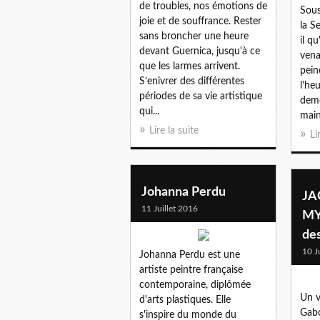
de troubles, nos émotions de
Sous
joie et de souffrance. Rester
la S
sans broncher une heure
il q
devant Guernica, jusqu'à ce
vena
que les larmes arrivent.
pein
S’enivrer des différentes
l'he
périodes de sa vie artistique
deme
qui...
main
Lire la suite
Li
Johanna Perdu
JA
11 Juillet 2016
MY
de
10 J
Johanna Perdu est une
artiste peintre française
contemporaine, diplômée
Un v
d'arts plastiques. Elle
Gabo
s'inspire du monde du