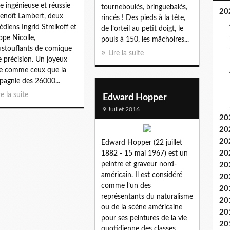
e ingénieuse et réussie
tourneboulés, bringuebalés,
20
enoît Lambert, deux
rincés ! Des pieds à la tête,
diens Ingrid Strelkoff et
de l’orteil au petit doigt, le
ippe Nicolle,
pouls à 150, les mâchoires...
stouflants de comique
Lire la suite
e précision. Un joyeux
re comme ceux que la
agnie des 26000...
re la suite
Edward Hopper
9 Juillet 2016
20
20
20
Edward Hopper (22 juillet
20
1882 - 15 mai 1967) est un
peintre et graveur nord-
20
américain. Il est considéré
20
comme l’un des
20
représentants du naturalisme
20
ou de la scène américaine
20
pour ses peintures de la vie
20
quotidienne des classes