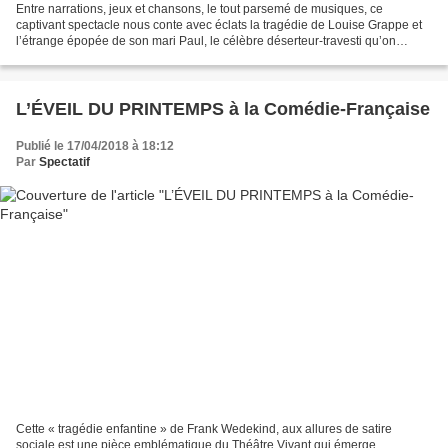
Entre narrations, jeux et chansons, le tout parsemé de musiques, ce
captivant spectacle nous conte avec éclats la tragédie de Louise Grappe et
l’étrange épopée de son mari Paul, le célèbre déserteur-travesti qu’on
dénommera aussi l’homme-femme. Un drame...
L’ÉVEIL DU PRINTEMPS à la Comédie-Française
Publié le 17/04/2018 à 18:12
Par
Spectatif
Cette « tragédie enfantine » de Frank Wedekind, aux allures de satire
sociale est une pièce emblématique du Théâtre Vivant qui émerge.