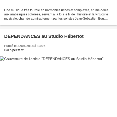
Une musique très fournie en harmonies riches et complexes, en mélodies
aux arabesques colorées, servant à la fois le fil de l’histoire et la virtuosité
musicale, chantée admirablement par les solistes Jean-Sébastien Bou,
Vannina Santoni et Jean Teitgen,...
DÉPENDANCES au Studio Hébertot
Publié le 22/04/2018 à 13:06
Par
Spectatif