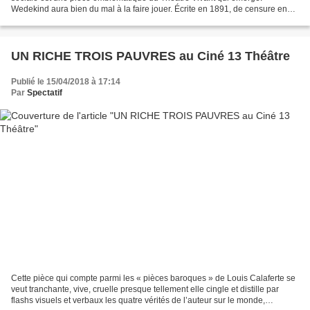
Wedekind aura bien du mal à la faire jouer. Écrite en 1891, de censure en
sursoit, elle est finalement créée en 1906....
UN RICHE TROIS PAUVRES au Ciné 13 Théâtre
Publié le 15/04/2018 à 17:14
Par
Spectatif
Cette pièce qui compte parmi les « pièces baroques » de Louis Calaferte se
veut tranchante, vive, cruelle presque tellement elle cingle et distille par
flashs visuels et verbaux les quatre vérités de l’auteur sur le monde,