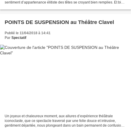
sentiment d’appartenance élitiste des têtes se croyant bien remplies. Et bien
là que nenni, ça marche...
POINTS DE SUSPENSION au Théâtre Clavel
Publié le 11/04/2018 à 14:41
Par
Spectatif
Un joyeux et chaleureux moment, aux allures d’expérience théâtrale
iconoclaste, que ce spectacle traversé par une folie douce et intrusive,
gentiment déjantée, nous plongeant dans un bain permanent de confusion
entre le vrai et le faux. Étonnants et rieurs,...