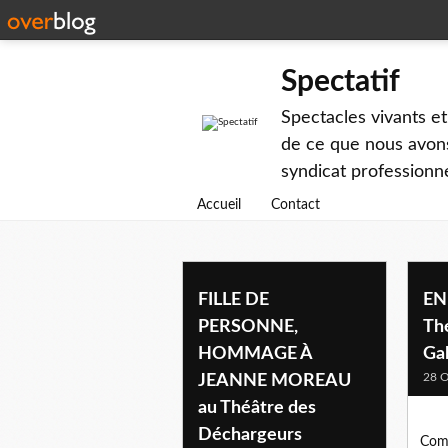
Spectatif
Spectacles vivants et
de ce que nous avons
syndicat professionne
Accueil
Contact
FILLE DE
EN
PERSONNE,
Th
HOMMAGE À
Ga
28 O
JEANNE MOREAU
au Théâtre des
Déchargeurs
Comé