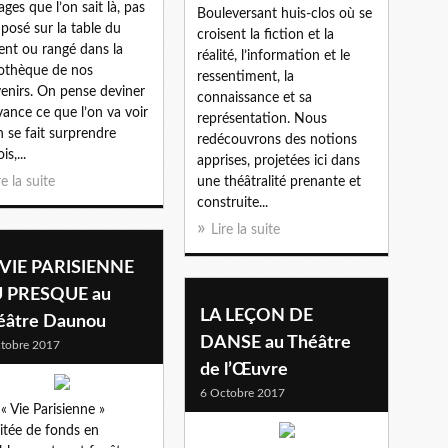
ages que l’on sait là, pas
Bouleversant huis-clos où se
, posé sur la table du
croisent la fiction et la
ent ou rangé dans la
réalité, l’information et le
iothèque de nos
ressentiment, la
enirs. On pense deviner
connaissance et sa
avance ce que l’on va voir
représentation. Nous
n se fait surprendre
redécouvrons des notions
is,...
apprises, projetées ici dans
re la suite
une théâtralité prenante et
construite...
Lire la suite
 VIE PARISIENNE
 PRESQUE au
LA LEÇON DE
éâtre Daunou
DANSE au Théâtre
tobre 2017
de l’Œuvre
6 Octobre 2017
« Vie Parisienne »
sitée de fonds en