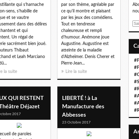
stillante qui s’harnache
par son thème, agréable par
Abo
on-sens, s’habille de
ce qu’il montre et plaisant
nou
que et se vautre
par les jeux des comédiens.
E
usement dans des délires
Tout en tendresse
m
chantent et qui
chaleureuse et rempli
a
ntent. Un régal de
d’humour. Anémone joue
i
erie sacrément bien joué.
Augustine. Augustine est
l
auteurs Thibaut
atteinte de la maladie
hand et Leah Marciano
d’Alzheimer. Denis Cherer et
#F
û...
Pierre-Jean...
#F
re la suite
Lire la suite
#C
#S
#R
#A
UX QUI RESTENT
LIBERTÉ ! à La
#A
 Théâtre Déjazet
Manufacture des
#
ctobre 2017
Abbesses
23 Octobre 2017
ecueil de paroles