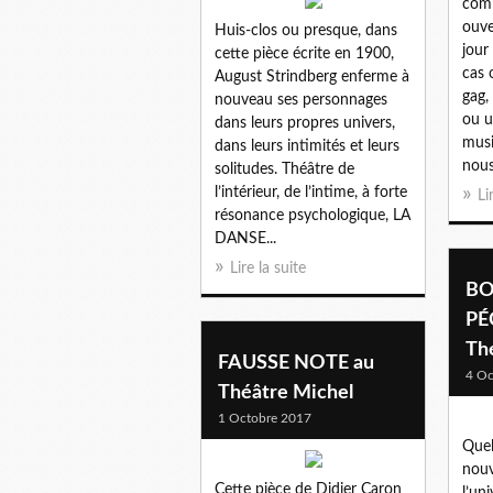
comb
ouv
Huis-clos ou presque, dans
jour
cette pièce écrite en 1900,
cas 
August Strindberg enferme à
gag,
nouveau ses personnages
ou u
dans leurs propres univers,
musi
dans leurs intimités et leurs
nous
solitudes. Théâtre de
l’intérieur, de l’intime, à forte
Li
résonance psychologique, LA
DANSE...
Lire la suite
BO
PÉ
Thé
FAUSSE NOTE au
4 Oc
Théâtre Michel
1 Octobre 2017
Quel 
nouv
Cette pièce de Didier Caron
l’un