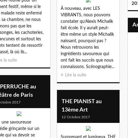
ouve réunie pour un
20
nt festif, même si le
À nouveau, avec LES
 malade reste enfermé
VIBRANTS, nous pouvons
 sa chambre, ne nous
constater qu’Alexis Michalik
nons pas que les
fait école. Il y aurait peut-
onges, les cachoteries,
être même un style Michalik
rancunes et surtout les
naissant, pourquoi pas ?
ets tentent de ressortir
Nous retrouvons les
ssé, là où ils...
ingrédients savoureux qui
re la suite
ont fait les succès que nous
connaissons. Scénographie...
Lire la suite
 PERRUCHE au
âtre de Paris
THE PIANIST au
ctobre 2017
13ème Art
12 Octobre 2017
à une savoureuse
die grinçante sur un
le qui va devoir se
Surprenant et lumineux, THE