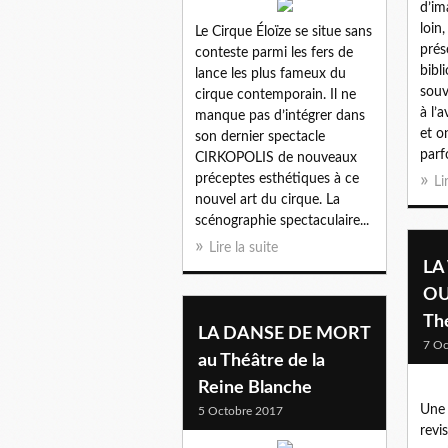
d’im
loin
Le Cirque Éloïze se situe sans
prés
conteste parmi les fers de
bibl
lance les plus fameux du
souv
cirque contemporain. Il ne
à l’
manque pas d’intégrer dans
et o
son dernier spectacle
parfo
CIRKOPOLIS de nouveaux
préceptes esthétiques à ce
Li
nouvel art du cirque. La
scénographie spectaculaire...
Lire la suite
LA
OU
Th
LA DANSE DE MORT
7 Oc
au Théâtre de la
Reine Blanche
Une 
5 Octobre 2017
revi