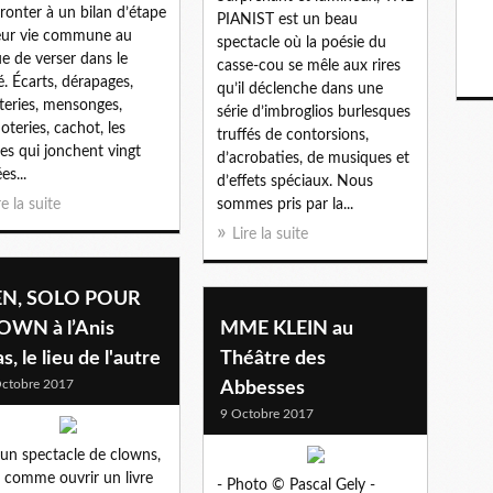
ronter à un bilan d’étape
PIANIST est un beau
eur vie commune au
spectacle où la poésie du
ue de verser dans le
casse-cou se mêle aux rires
é. Écarts, dérapages,
qu’il déclenche dans une
eries, mensonges,
série d’imbroglios burlesques
oteries, cachot, les
truffés de contorsions,
res qui jonchent vingt
d’acrobaties, de musiques et
es...
d’effets spéciaux. Nous
re la suite
sommes pris par la...
Lire la suite
EN, SOLO POUR
OWN à l’Anis
MME KLEIN au
s, le lieu de l'autre
Théâtre des
ctobre 2017
Abbesses
9 Octobre 2017
 un spectacle de clowns,
t comme ouvrir un livre
- Photo © Pascal Gely -