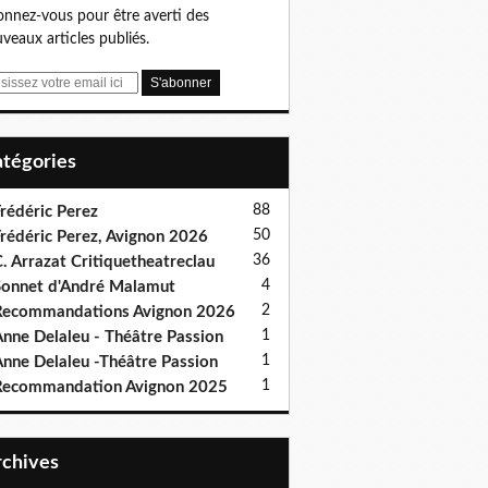
nnez-vous pour être averti des
veaux articles publiés.
Catégories
88
rédéric Perez
50
rédéric Perez, Avignon 2026
36
. Arrazat Critiquetheatreclau
4
onnet d'André Malamut
2
ecommandations Avignon 2026
1
nne Delaleu - Théâtre Passion
1
nne Delaleu -Théâtre Passion
1
Recommandation Avignon 2025
Archives