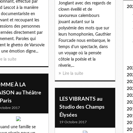
ionnant, effectué par
Jonglant avec des regards de
20
d Lescot à la manière
clown éveillé et de
 documentariste en
savoureux calembours
evant et recoupant les
jouant autant sur la
essions des personnes
polysémie des mots que sur
ernées directement par
leurs homophonies, Gauthier
énement. Paroles qui
Fourcade nous embarque, le
tent le ghetto de Varsovie
temps d’un spectacle, dans
 une émotion digne...
un voyage où la pensée
re la suite
côtoie la poésie et la
rêverie,...
20
Lire la suite
20
20
MME À LA
20
ISON au Théâtre
20
LES VIBRANTS au
Paris
20
Studio des Champs
ctobre 2017
20
Élysées
20
19 Octobre 2017
20
uand une famille se
20