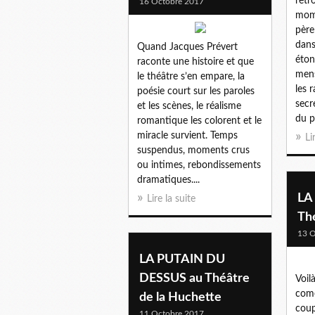
retr
16 Octobre 2017
mome
père
dans
Quand Jacques Prévert
éton
raconte une histoire et que
mens
le théâtre s’en empare, la
les 
poésie court sur les paroles
secr
et les scènes, le réalisme
du pa
romantique les colorent et le
miracle survient. Temps
Li
suspendus, moments crus
ou intimes, rebondissements
dramatiques....
LA
Lire la suite
Thé
13 O
LA PUTAIN DU
DESSUS au Théâtre
Voil
comé
de la Huchette
coup
11 Octobre 2017