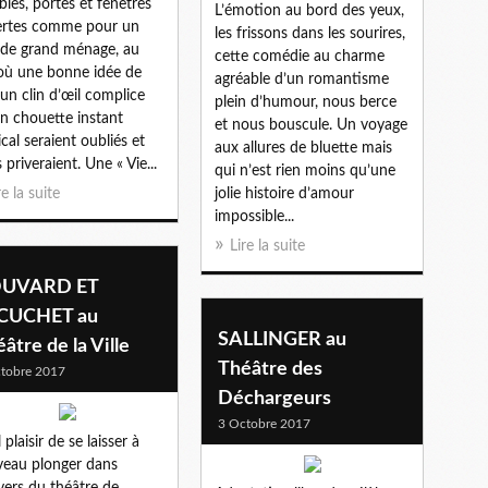
les, portes et fenêtres
L’émotion au bord des yeux,
ertes comme pour un
les frissons dans les sourires,
 de grand ménage, au
cette comédie au charme
où une bonne idée de
agréable d’un romantisme
 un clin d’œil complice
plein d’humour, nous berce
n chouette instant
et nous bouscule. Un voyage
cal seraient oubliés et
aux allures de bluette mais
 priveraient. Une « Vie...
qui n’est rien moins qu’une
re la suite
jolie histoire d’amour
impossible...
Lire la suite
UVARD ET
CUCHET au
SALLINGER au
âtre de la Ville
Théâtre des
tobre 2017
Déchargeurs
3 Octobre 2017
plaisir de se laisser à
eau plonger dans
ivers du théâtre de