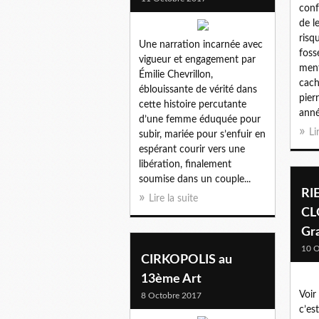
conf
de l
risq
Une narration incarnée avec
foss
vigueur et engagement par
ment
Émilie Chevrillon,
cach
éblouissante de vérité dans
pier
cette histoire percutante
anné
d’une femme éduquée pour
Li
subir, mariée pour s’enfuir en
espérant courir vers une
libération, finalement
soumise dans un couple...
RI
Lire la suite
CL
Gra
10 O
CIRKOPOLIS au
13ème Art
Voir
8 Octobre 2017
c’es