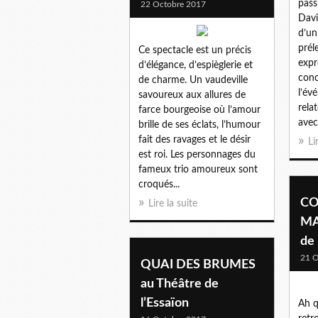
pass
22 Octobre 2017
Davi
d’un
prél
Ce spectacle est un précis
expr
d’élégance, d’espièglerie et
conc
de charme. Un vaudeville
l’év
savoureux aux allures de
rela
farce bourgeoise où l’amour
avec
brille de ses éclats, l’humour
fait des ravages et le désir
Li
est roi. Les personnages du
fameux trio amoureux sont
croqués...
CO
Lire la suite
MA
de 
21 O
QUAI DES BRUMES
au Théâtre de
l’Essaïon
Ah q