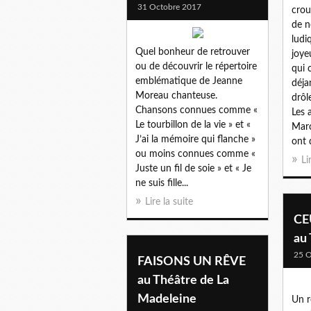
31 Octobre 2017
crou
de n
ludi
Quel bonheur de retrouver
joye
ou de découvrir le répertoire
qui 
emblématique de Jeanne
déja
Moreau chanteuse.
drôl
Chansons connues comme «
Les 
Le tourbillon de la vie » et «
Marc
J’ai la mémoire qui flanche »
ont d
ou moins connues comme «
Li
Juste un fil de soie » et « Je
ne suis fille...
Lire la suite
CE
au
25 O
FAISONS UN RÊVE
au Théâtre de La
Madeleine
Un r