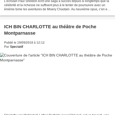
L’écrivain Paul Sheldon écrit une saga à succès depuis si longtemps que la
célébrité et la richesse ne suffisent plus à le tenter de poursuivre avec un
énième tome les aventures de Misery Chastain. Au neuvième opus, c’en est
dit, il tue son héroïne et...
ICH BIN CHARLOTTE au théâtre de Poche
Montparnasse
Publié le 19/09/2018 à 12:12
Par
Spectatif