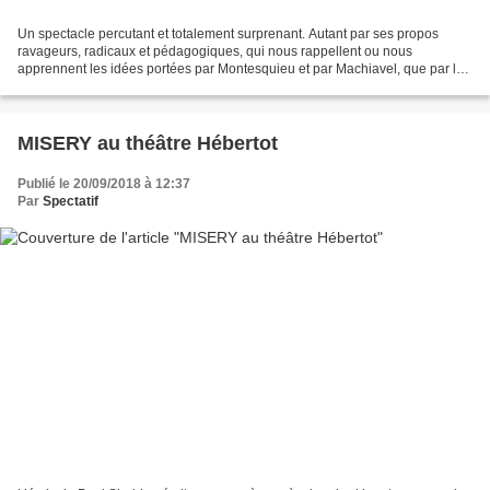
Un spectacle percutant et totalement surprenant. Autant par ses propos
ravageurs, radicaux et pédagogiques, qui nous rappellent ou nous
apprennent les idées portées par Montesquieu et par Machiavel, que par les
questionnements acérés qu’il pose et qui...
MISERY au théâtre Hébertot
Publié le 20/09/2018 à 12:37
Par
Spectatif