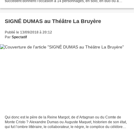
succèdent donnent l’occasion à 14 personnages, en solo, en duo ou à
plusieurs de donner libre court...
SIGNÉ DUMAS au Théâtre La Bruyère
Publié le 13/09/2018 à 20:12
Par
Spectatif
Qui donc est le père de la Reine Margot, de d’Artagnan ou du Comte de
Monte Cristo ? Alexandre Dumas ou Auguste Maquet, historien de son état,
qui fut l’ombre littéraire, le collaborateur, le nègre, le complice du célèbre
auteur ? La pièce nous le dira-t-elle...