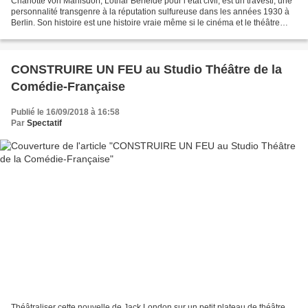
Charlotte von Mahlsdorf, Lothar Berfelde pour l’état civil, est un travesti, une
personnalité transgenre à la réputation sulfureuse dans les années 1930 à
Berlin. Son histoire est une histoire vraie même si le cinéma et le théâtre
s’en sont emparés pour...
CONSTRUIRE UN FEU au Studio Théâtre de la
Comédie-Française
Publié le 16/09/2018 à 16:58
Par
Spectatif
Théâtraliser cette nouvelle de Jack London sur un petit plateau de théâtre