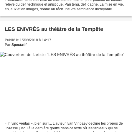
relève du défi technique et artistique. Pari tenu, défi gagné. La mise en vie,
en jeux et en images, donne au récit une vraisemblance incroyable.
L’épopée déchirante de cet homme,...
LES ENIVRÉS au théâtre de la Tempête
Publié le 15/09/2018 à 14:17
Par
Spectatif
« In vino veritas », bien sûr !... L’auteur Ivan Viripaev décline les propos de
l’ivresse jusqu’à la dernière goutte dans ce texte où les tableaux qui se