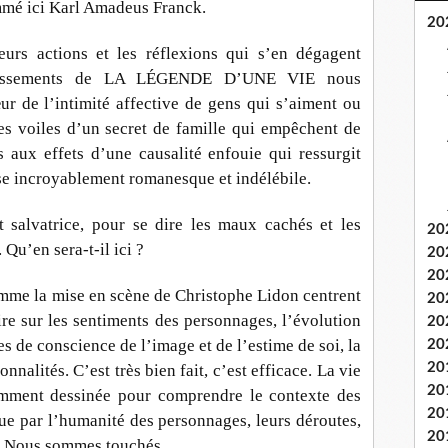
mmé ici Karl Amadeus Franck.
20
eurs actions et les réflexions qui s’en dégagent
ndissements de LA LÉGENDE D’UNE VIE nous
 de l’intimité affective de gens qui s’aiment ou
es voiles d’un secret de famille qui empêchent de
 aux effets d’une causalité enfouie qui ressurgit
e incroyablement romanesque et indélébile.
t salvatrice, pour se dire les maux cachés et les
20
 Qu’en sera-t-il ici ?
20
20
mme la mise en scène de Christophe Lidon centrent
20
oire sur les sentiments des personnages, l’évolution
20
ses de conscience de l’image et de l’estime de soi, la
20
20
nalités. C’est très bien fait, c’est efficace. La vie
20
samment dessinée pour comprendre le contexte des
20
enue par l’humanité des personnages, leurs déroutes,
20
s. Nous sommes touchés.