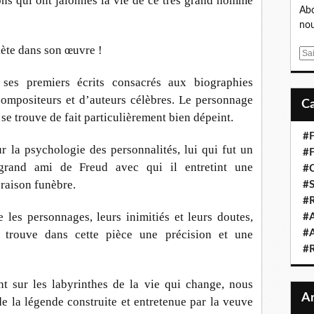
sions qui ont jalonnés la vie de ce très grand homme
Abo
nou
lète dans son œuvre !
E
m
ses premiers écrits consacrés aux biographies
a
i
 compositeurs et d’auteurs célèbres. Le personnage
l
se trouve de fait particulièrement bien dépeint.
#F
r la psychologie des personnalités, lui qui fut un
#F
grand ami de Freud avec qui il entretint une
#C
oraison funèbre.
#S
#R
e les personnages, leurs inimitiés et leurs doutes,
#A
, trouve dans cette pièce une précision et une
#A
#
t sur les labyrinthes de la vie qui change, nous
 de la légende construite et entretenue par la veuve