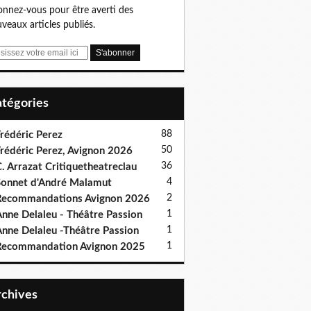
nnez-vous pour être averti des
veaux articles publiés.
Catégories
88
rédéric Perez
50
rédéric Perez, Avignon 2026
36
. Arrazat Critiquetheatreclau
4
onnet d'André Malamut
2
ecommandations Avignon 2026
1
nne Delaleu - Théâtre Passion
1
nne Delaleu -Théâtre Passion
1
Recommandation Avignon 2025
Archives