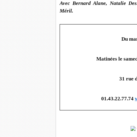
Avec Bernard Alane, Natalie Des
Méril.
Du mar
Matinées le samed
31 rue d
01.43.22.77.74