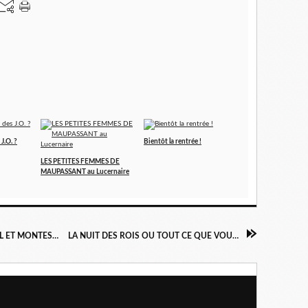
J.O. ?
Bientôt la rentrée !
LES PETITES FEMMES DE
MAUPASSANT au Lucernaire
DIALOGUE AUX ENFERS ENTRE MACHIAVEL ET MONTESQUIEU au théâtre de Poche Montparnasse
LA NUIT DES ROIS OU TOUT CE QUE VOUS VOULEZ à la Comédie-Française