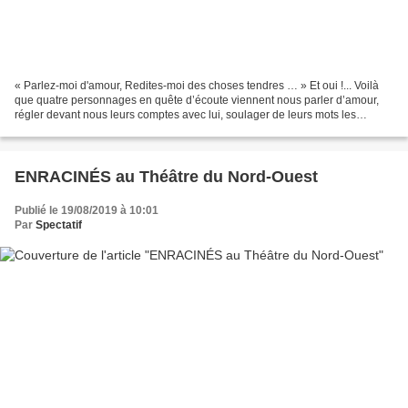
« Parlez-moi d'amour, Redites-moi des choses tendres … » Et oui !... Voilà
que quatre personnages en quête d’écoute viennent nous parler d’amour,
régler devant nous leurs comptes avec lui, soulager de leurs mots les
souffrances, les doutes et les éclats...
ENRACINÉS au Théâtre du Nord-Ouest
Publié le 19/08/2019 à 10:01
Par
Spectatif