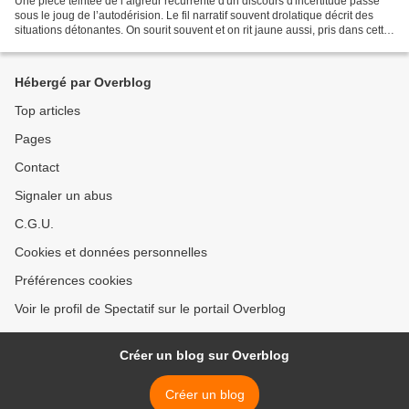
Une pièce teintée de l’aigreur récurrente d'un discours d'incertitude passé
sous le joug de l’autodérision. Le fil narratif souvent drolatique décrit des
situations détonantes. On sourit souvent et on rit jaune aussi, pris dans cette
gêne ambiante des...
Hébergé par Overblog
Top articles
Pages
Contact
Signaler un abus
C.G.U.
Cookies et données personnelles
Préférences cookies
Voir le profil de Spectatif sur le portail Overblog
Créer un blog sur Overblog
Créer un blog