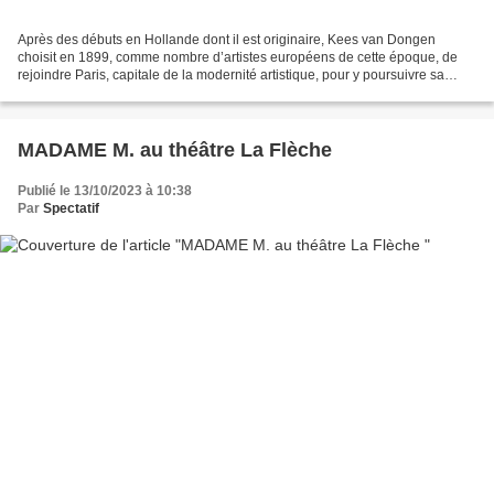
Après des débuts en Hollande dont il est originaire, Kees van Dongen
choisit en 1899, comme nombre d’artistes européens de cette époque, de
rejoindre Paris, capitale de la modernité artistique, pour y poursuivre sa
carrière. Sa rencontre avec Matisse...
MADAME M. au théâtre La Flèche
Publié le 13/10/2023 à 10:38
Par
Spectatif