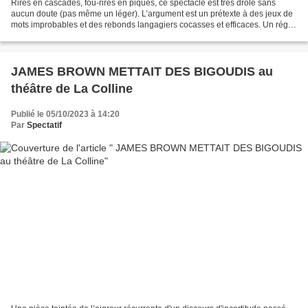
Rires en cascades, fou-rires en piqués, ce spectacle est très drôle sans
aucun doute (pas même un léger). L’argument est un prétexte à des jeux de
mots improbables et des rebonds langagiers cocasses et efficaces. Un régal
de bienêtre théâtral. « Que devient...
JAMES BROWN METTAIT DES BIGOUDIS au
théâtre de La Colline
Publié le 05/10/2023 à 14:20
Par
Spectatif