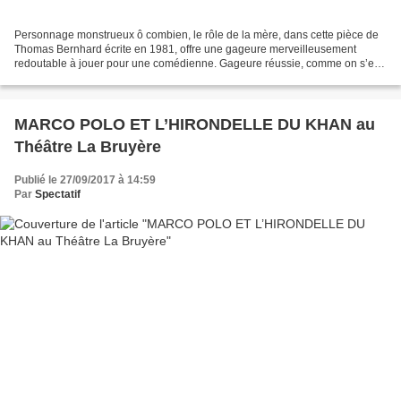
Personnage monstrueux ô combien, le rôle de la mère, dans cette pièce de
Thomas Bernhard écrite en 1981, offre une gageure merveilleusement
redoutable à jouer pour une comédienne. Gageure réussie, comme on s’en
doutait, avec la grande Dominique Valadié...
MARCO POLO ET L’HIRONDELLE DU KHAN au
Théâtre La Bruyère
Publié le 27/09/2017 à 14:59
Par
Spectatif