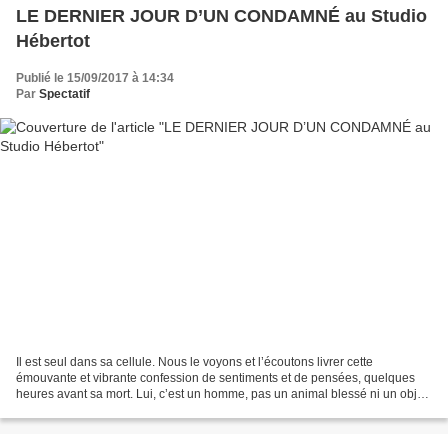
LE DERNIER JOUR D’UN CONDAMNÉ au Studio
Hébertot
Publié le 15/09/2017 à 14:34
Par
Spectatif
Il est seul dans sa cellule. Nous le voyons et l’écoutons livrer cette
émouvante et vibrante confession de sentiments et de pensées, quelques
heures avant sa mort. Lui, c’est un homme, pas un animal blessé ni un objet
périmé, juste un homme, jeune, condamné...