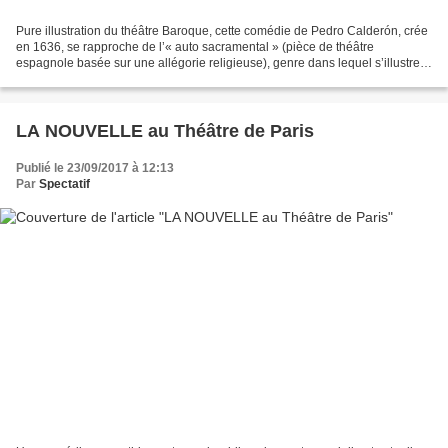
Pure illustration du théâtre Baroque, cette comédie de Pedro Calderón, crée
en 1636, se rapproche de l’« auto sacramental » (pièce de théâtre
espagnole basée sur une allégorie religieuse), genre dans lequel s’illustrera
particulièrement Calderón dans...
LA NOUVELLE au Théâtre de Paris
Publié le 23/09/2017 à 12:13
Par
Spectatif