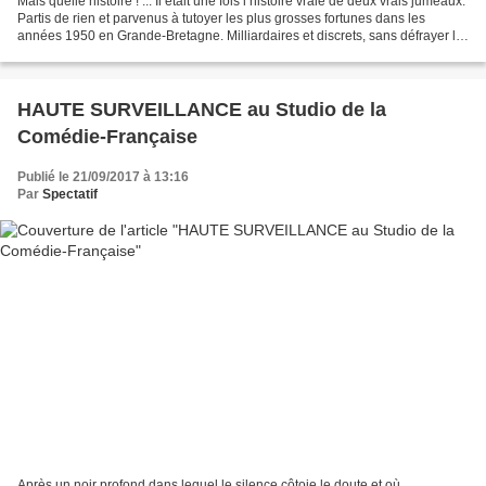
Mais quelle histoire ! ... Il était une fois l’histoire vraie de deux vrais jumeaux.
Partis de rien et parvenus à tutoyer les plus grosses fortunes dans les
années 1950 en Grande-Bretagne. Milliardaires et discrets, sans défrayer la
chronique, ils amassent...
HAUTE SURVEILLANCE au Studio de la
Comédie-Française
Publié le 21/09/2017 à 13:16
Par
Spectatif
Après un noir profond dans lequel le silence côtoie le doute et où