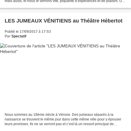
mais aussi, et nous le verrons vite, piquante d’espérances et de plaisirs. Une
femme élégante et...
LES JUMEAUX VÉNITIENS au Théâtre Hébertot
Publié le 17/09/2017 à 17:53
Par
Spectatif
Nous sommes au 18ème siècle à Vérone. Des jumeaux séparés à la
naissance se trouvent le même jour dans cette même ville pour y épouser
leurs promises. Ils ne se verront pas et c’est là un ressort principal de
l’intrigue. Tonino, élevé à Venise, est un...