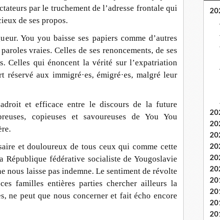
ctateurs par le truchement de l’adresse frontale qui
20
ncieux de ses propos.
igueur. You you baisse ses papiers comme d’autres
s paroles vraies. Celles de ses renoncements, de ses
. Celles qui énoncent la vérité sur l’expatriation
·
ort réservé aux immigré·es, émigré
es, malgré leur
adroit et efficace entre le discours de la future
20
mbreuses, copieuses et savoureuses de You You
20
ère.
20
saire et douloureux de tous ceux qui comme cette
20
a République fédérative socialiste de Yougoslavie
20
20
ne nous laisse pas indemne. Le sentiment de révolte
20
es familles entières parties chercher ailleurs la
20
nes, ne peut que nous concerner et fait écho encore
20
20