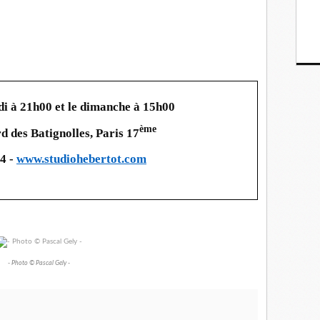
i à 21h00 et le dimanche à 15h00
ème
d des Batignolles, Paris 17
04 -
www.
studiohebertot.com
- Photo © Pascal Gely -