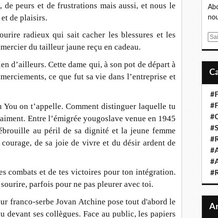
, de peurs et de frustrations mais aussi, et nous le
Abo
et de plaisirs.
nou
urire radieux qui sait cacher les blessures et les
E
mercier du tailleur jaune reçu en cadeau.
m
a
ien d’ailleurs. Cette dame qui, à son pot de départ à
i
remerciements, ce que fut sa vie dans l’entreprise et
l
#F
u You on t’appelle. Comment distinguer laquelle tu
#F
#C
vraiment. Entre l’émigrée yougoslave venue en 1945
#S
ébrouille au péril de sa dignité et la jeune femme
#R
 courage, de sa joie de vivre et du désir ardent de
#A
#A
es combats et de tes victoires pour ton intégration.
#
 sourire, parfois pour ne pas pleurer avec toi.
ur franco-serbe Jovan Atchine pose tout d'abord le
 devant ses collègues. Face au public, les papiers