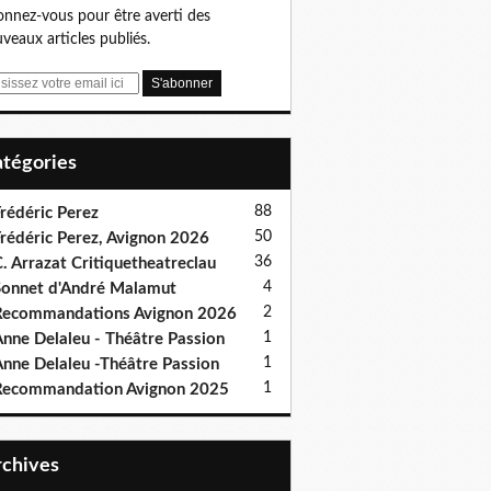
nnez-vous pour être averti des
veaux articles publiés.
Catégories
88
rédéric Perez
50
rédéric Perez, Avignon 2026
36
. Arrazat Critiquetheatreclau
4
onnet d'André Malamut
2
ecommandations Avignon 2026
1
nne Delaleu - Théâtre Passion
1
nne Delaleu -Théâtre Passion
1
Recommandation Avignon 2025
Archives