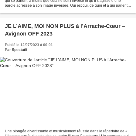
qui se parlent, à moins que cela ne soit l’inverse et qu’il s’agisse d’une
parole adressée à son image inversée. Qui est qui, de quoi et à qui parlent-
ils ? Surprenant et détonant,...
JE L’AIME, MOI NON PLUS à l’Arrache-Cœur –
Avignon OFF 2023
Publié le 12/07/2023 à 00:01
Par
Spectatif
Une plongée divertissante et musicalement réussie dans le répertoire de «
l’Homme aux feuilles de chou », notre illustre Gainsbarre ! Un spectacle qui