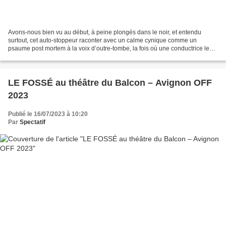
Avons-nous bien vu au début, à peine plongés dans le noir, et entendu
surtout, cet auto-stoppeur raconter avec un calme cynique comme un
psaume post mortem à la voix d’outre-tombe, la fois où une conductrice le
prit dans sa voiture ? Ce qu’ils se dirent...
LE FOSSÉ au théâtre du Balcon – Avignon OFF
2023
Publié le 16/07/2023 à 10:20
Par
Spectatif