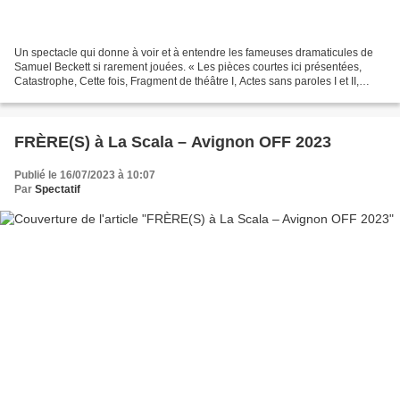
Un spectacle qui donne à voir et à entendre les fameuses dramaticules de
Samuel Beckett si rarement jouées. « Les pièces courtes ici présentées,
Catastrophe, Cette fois, Fragment de théâtre I, Actes sans paroles I et II,
Samuel Beckett les nommait lui-même...
FRÈRE(S) à La Scala – Avignon OFF 2023
Publié le 16/07/2023 à 10:07
Par
Spectatif