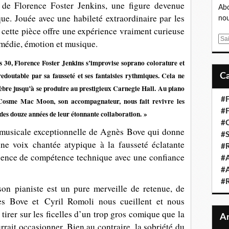
e de Florence Foster Jenkins, une figure devenue
Abo
que. Jouée avec une habileté extraordinaire par les
nou
cette pièce offre une expérience vraiment curieuse
E
omédie, émotion et musique.
m
a
s 30, Florence Foster Jenkins s’improvise soprano colorature et
i
edoutable par sa fausseté et ses fantaisies rythmiques. Cela ne
l
èbre jusqu’à se produire au prestigieux Carnegie Hall.
Au piano
#F
Cosme Mac Moon, son accompagnateur, nous fait revivre les
#F
s des douze années de leur étonnante collaboration. »
#C
musicale exceptionnelle de
Agnès Bove
qui donne
#S
ne voix chantée atypique à la fausseté éclatante
#R
absence de compétence technique avec une confiance
#A
#A
#
son pianiste est un pure merveille de retenue, de
ès Bove et Cyril Romoli
nous cueillent et nous
tirer sur les ficelles d’un trop gros comique que la
rrait occasionner. Bien au contraire, la sobriété du