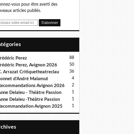
nnez-vous pour être averti des
veaux articles publiés.
Catégories
88
rédéric Perez
50
rédéric Perez, Avignon 2026
36
. Arrazat Critiquetheatreclau
4
onnet d'André Malamut
2
ecommandations Avignon 2026
1
nne Delaleu - Théâtre Passion
1
nne Delaleu -Théâtre Passion
1
Recommandation Avignon 2025
Archives