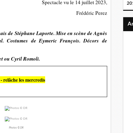
Spectacle vu le 14 juillet 2023,
20
Frédéric Perez
çais de Stéphane Laporte. Mise en scène de Agnès
l. Costumes de Eymeric François. Décors de
t ou Cyril Romoli.
- relâche les mercredis
Photos © DR