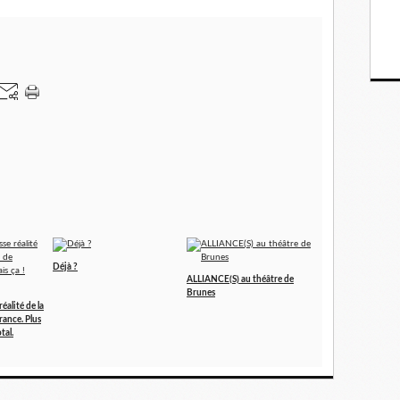
Déjà ?
ALLIANCE(S) au théâtre de
Brunes
éalité de la
rance. Plus
tal.