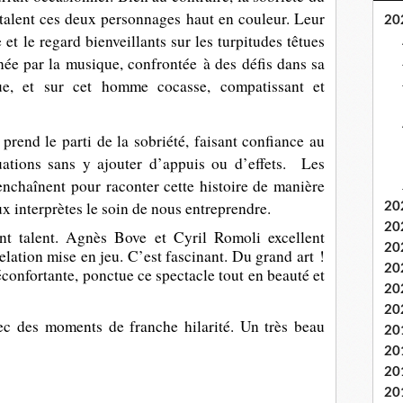
 talent ces deux personnages haut en couleur. Leur
20
 et le regard bienveillants sur les turpitudes têtues
ée par la musique, confrontée à des défis dans sa
que, et sur cet homme cocasse, compatissant et
end le parti de la sobriété, faisant confiance au
uations sans y ajouter d’appuis ou d’effets. Les
nchaînent pour raconter cette histoire de manière
ux interprètes le soin de nous entreprendre.
20
20
ant talent. Agnès Bove et Cyril Romoli
excellent
20
elation mise en jeu. C’est fascinant. Du grand art !
20
éconfortante, ponctue ce spectacle tout en beauté et
20
20
ec des moments de franche hilarité. Un très beau
20
20
20
20