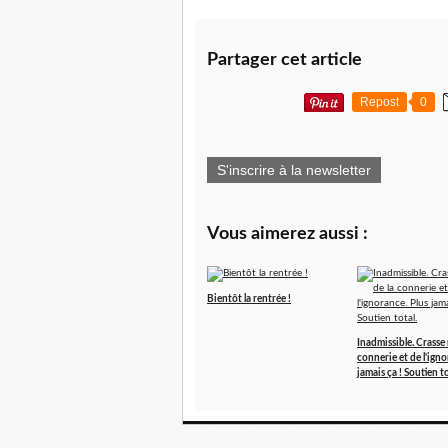
Partager cet article
Repost
0
S'inscrire à la newsletter
Vous aimerez aussi :
Bientôt la rentrée !
Inadmissible. Crasse r
connerie et de l'igno
jamais ça ! Soutien to