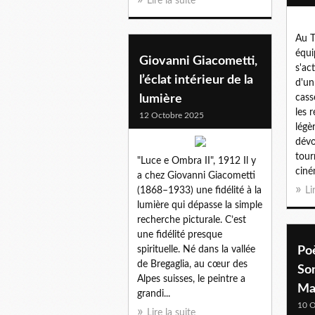
Lire la suite
Au T
équi
Giovanni Giacometti,
s'ac
l’éclat intérieur de la
d'un
lumière
cass
les 
12 Octobre 2025
légè
dévo
tour
"Luce e Ombra II", 1912 Il y
ciné
a chez Giovanni Giacometti
(1868–1933) une fidélité à la
Li
lumière qui dépasse la simple
recherche picturale. C’est
une fidélité presque
spirituelle. Né dans la vallée
Poè
de Bregaglia, au cœur des
So
Alpes suisses, le peintre a
Ma
grandi...
10 O
Lire la suite