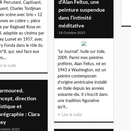
d’Alan Feltus, une
 Percutant, Captivant,
uent. Charles Tordjman
peinture suspendue
en scène avec brio « 12
dans l’intimité
es en colère », pièce
méditative
te par Reginald Rose en
18 Octobre 2025
, adaptée au cinéma par
ey Lumet en 1957, avec
y Fonda dans le rôle du
 n°8, qui, seul face aux
"Le Journal", huile sur toile,
s,...
2009. Parmi mes peintres
préférés, Alan Feltus, né en
re la suite
1943 à Washington, est un
peintre contemporain
d’origine américaine installé
en Italie depuis les années
armoured.
soixante-dix. Il s’inscrit dans
cept, direction
une tradition figurative
istique et
qu’il...
régraphie : Clara
Lire la suite
rey
ctobre 2025