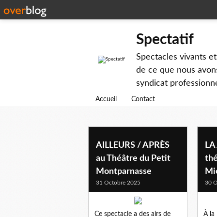
Spectatif
Spectacles vivants et
de ce que nous avons
syndicat professionne
Accueil
Contact
AILLEURS / APRÈS
LA
au Théâtre du Petit
thé
Montparnasse
Mi
31 Octobre 2025
30 O
Ce spectacle a des airs de
À la