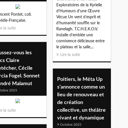
Exploratoires de la Kyrielle
d’Humeurs d’une Œuvre
ncent Pontet, coll.
Vécue Un vent d’esprit et
die-Française.
d’humanité souffle sur le
re la suite
Ranelagh. T.C.H.E.K.O.V.
installe d’emblée une
connivence délicieuse entre
le plateau et la salle,...
ussez-vous les
Lire la suite
cs Claire
técher, Cécile
cia Fogel. Sonnet
Poitiers, le Méta Up
André Malamut
s’annonce comme un
tobre 2025
lieu de renouveau et
de création
collective, un théâtre
re la suite
vivant et dynamique
9 Octobre 2025