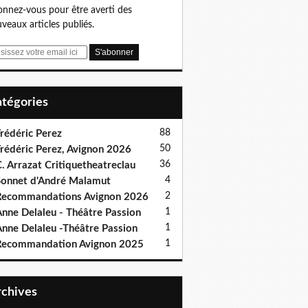
nnez-vous pour être averti des
veaux articles publiés.
Catégories
88
rédéric Perez
50
rédéric Perez, Avignon 2026
36
. Arrazat Critiquetheatreclau
4
onnet d'André Malamut
2
ecommandations Avignon 2026
1
nne Delaleu - Théâtre Passion
1
nne Delaleu -Théâtre Passion
1
Recommandation Avignon 2025
Archives