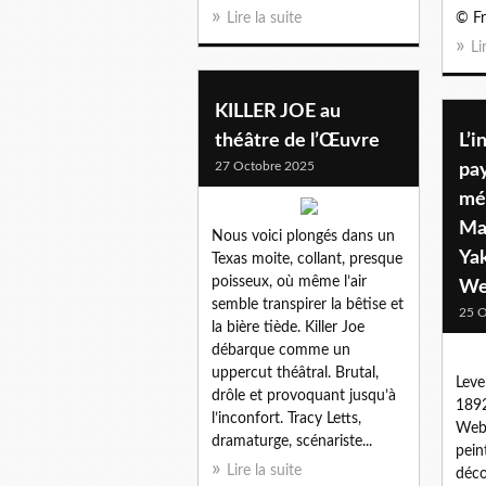
Lire la suite
© Fr
Li
KILLER JOE au
théâtre de l’Œuvre
L’i
27 Octobre 2025
pay
mé
Ma
Nous voici plongés dans un
Ya
Texas moite, collant, presque
poisseux, où même l’air
We
semble transpirer la bêtise et
25 O
la bière tiède. Killer Joe
débarque comme un
uppercut théâtral. Brutal,
Lever
drôle et provoquant jusqu’à
1892
l’inconfort. Tracy Letts,
Webe
dramaturge, scénariste...
pein
Lire la suite
déco