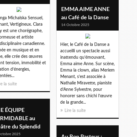
EMMA AIME ANNE
au Café de la Danse
nga Michalska Sensuel,
nant, Vertigineux. Clara
14 Octobre 2025
y est une chorégraphe,
ormeuse et artiste
idisciplinaire canadienne.
Hier, le Café de la Danse a
ée en musique et en
accueilli un spectacle aussi
e, elle crée des œuvres
inattendu qu’émouvant,
nt tension, immobilité et
Emma aime Anne. Sur scène,
ration d’énergies,
Emma la clown, alias Meriem
entées...
Menant, s’est associée à
Nathalie Miravette, pianiste
re la suite
d’Anne Sylvestre, pour
honorer sans chichi l’œuvre
de la grande...
E ÉQUIPE
Lire la suite
RMIDABLE au
âtre du Splendid
ctobre 2025
Au Bon Pasteur :