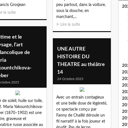
ancis Grosjean
peu partout, dans la voiture,
20
sous la douche, en
re la suite
marchant,...
Lire la suite
ntime et le
sage, l’art
UNE AUTRE
lancolique de
HISTOIRE DU
ria
THEATRE au théâtre
20
kountchikova-
14
20
ber
20
24 Octobre 2025
ctobre 2025
20
20
Avec un entrain contagieux
20
 de soleil, huile sur toile,
et une belle dose de légèreté,
20
. Maria Yakountchikova-
ce spectacle conçu par
20
r (1870–1902) est une
Fanny de Chaillé déroule un
20
tre, graveuse et
fil narratif à la fois joueur et
20
ratrice russe associée au
érudit. Pas de leçon