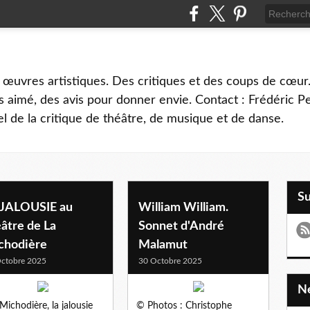
 œuvres artistiques. Des critiques et des coups de cœur.
 aimé, des avis pour donner envie. Contact : Frédéric 
l de la critique de théâtre, de musique et de danse.
S
 JALOUSIE au
William William.
âtre de La
Sonnet d'André
chodière
Malamut
ctobre 2025
30 Octobre 2025
 Michodière, la jalousie
© Photos : Christophe