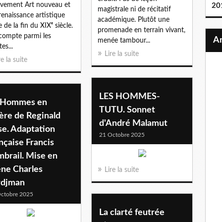
vement Art nouveau et
20
magistrale ni de récitatif
 renaissance artistique
académique. Plutôt une
e de la fin du XIXᵉ siècle.
promenade en terrain vivant,
 compte parmi les
menée tambour...
tes...
Lire la suite
re la suite
LES HOMMES-
 Hommes en
TUTU. Sonnet
ère de Reginald
d'André Malamut
se. Adaptation
21 Octobre 2025
nçaise Francis
brail. Mise en
ène Charles
Lire la suite
rdjman
ctobre 2025
La clarté feutrée