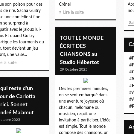
ue son poison pour des
Crénel
Abo
ts de rire. Sacha Guitry
nou
Lire la suite
se une comédie si fine
E
n se surprend à
m
atir avec le jaloux lui-
a
. Et quand Guitry
TOUT LE MONDE
i
rtique les tourments du
ÉCRIT DES
l
, tout devient un jeu
CHANSONS au
rit, une valse...
#F
Studio Hébertot
re la suite
#F
29 Octobre 2025
#C
#S
#R
qui reste d'un
Dès les premières minutes,
#A
on se sent embarqué dans
our de Carlotta
#A
une aventure joyeuse où
rici. Sonnet
#
chacun, mélomane ou
André Malamut
musicien, reçoit une
ctobre 2025
invitation à participer. L’idée
est simple. Tout le monde
compose des chansons, un