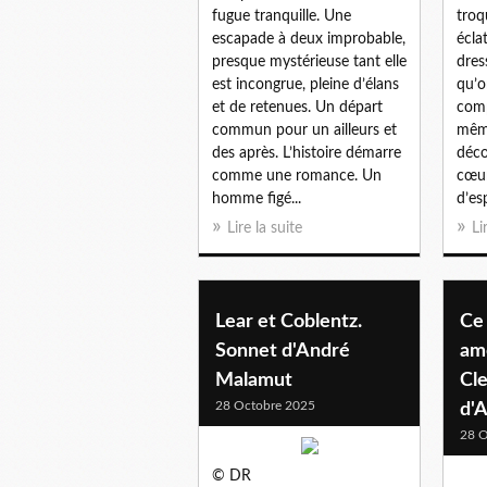
fugue tranquille. Une
troq
escapade à deux improbable,
écla
presque mystérieuse tant elle
dres
est incongrue, pleine d’élans
qu’o
et de retenues. Un départ
comp
commun pour un ailleurs et
même
des après. L’histoire démarre
déco
comme une romance. Un
cœur
homme figé...
d’esp
Lire la suite
Li
Lear et Coblentz.
Ce 
Sonnet d'André
am
Malamut
Cle
28 Octobre 2025
d'
28 O
© DR