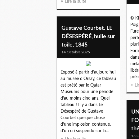
Lire la suite
© Ki
Poig
Gustave Courbet. LE
Fure
DÉSESPÉRÉ, huile sur
perf
toile, 1845
plur
Form
14 Octobre 2025
dans
mêla
libé
Exposé à partir d’aujourd’hui
prés
au musée d’Orsay, ce tableau
est prêté par le Qatar
Li
Museums pour une période
d’au moins cinq ans. Quel
tableau ! Il y a dans Le
Désespéré de Gustave
UN
Courbet quelque chose
FO
d’une implosion contenue,
thé
d’un cri suspendu sur la...
13 O