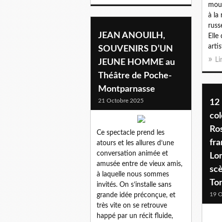
mou
à la
russ
JEAN ANOUILH,
Elle
artis
SOUVENIRS D’UN
Li
JEUNE HOMME au
Théâtre de Poche-
Montparnasse
21 Octobre 2025
12
col
Ro
Ce spectacle prend les
fra
atours et les allures d’une
conversation animée et
Lom
amusée entre de vieux amis,
sc
à laquelle nous sommes
To
invités. On s’installe sans
19 O
grande idée préconçue, et
très vite on se retrouve
happé par un récit fluide,