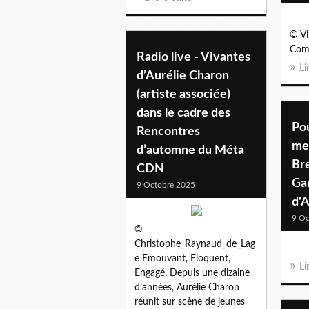
© Vi
Comé
Radio live - Vivantes
Li
d’Aurélie Charon
(artiste associée)
dans le cadre des
Po
Rencontres
me
d’automne du Méta
Bre
CDN
Gar
9 Octobre 2025
d'
9 Oc
©
Christophe_Raynaud_de_Lag
e Emouvant, Eloquent,
Li
Engagé. Depuis une dizaine
d’années, Aurélie Charon
réunit sur scène de jeunes