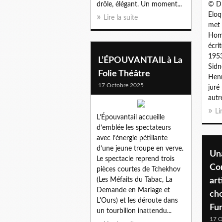
drôle, élégant. Un moment...
© DR
Eloq
Lire la suite
met 
Homm
écri
1953
L’ÉPOUVANTAIL à La
Sidn
Folie Théâtre
Henr
17 Octobre 2025
juré
autre
Li
L’Épouvantail accueille
d’emblée les spectateurs
avec l’énergie pétillante
d’une jeune troupe en verve.
Un
Le spectacle reprend trois
Con
pièces courtes de Tchekhov
(Les Méfaits du Tabac, La
art
Demande en Mariage et
cho
L'Ours) et les déroute dans
Fu
un tourbillon inattendu...
17 O