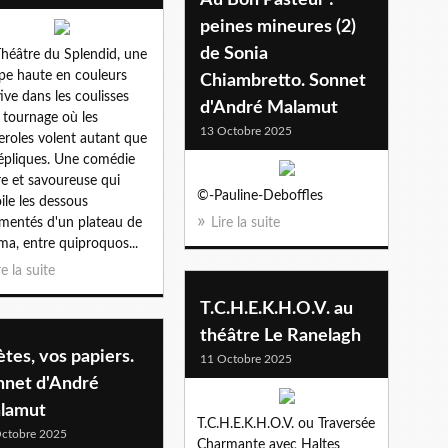
peines mineures (2)
de Sonia
héâtre du Splendid, une
pe haute en couleurs
Chiambretto. Sonnet
tive dans les coulisses
d'André Malamut
 tournage où les
13 Octobre 2025
eroles volent autant que
répliques. Une comédie
re et savoureuse qui
©-Pauline-Deboffles
ile les dessous
mentés d'un plateau de
Lire la suite
ma, entre quiproquos...
re la suite
T.C.H.E.K.H.O.V. au
théâtre Le Ranelagh
tes, vos papiers.
11 Octobre 2025
nnet d'André
lamut
T.C.H.E.K.H.O.V. ou Traversée
ctobre 2025
Charmante avec Haltes