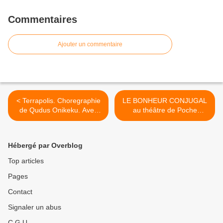
Commentaires
Ajouter un commentaire
< Terrapolis. Choregraphie
LE BONHEUR CONJUGAL
de Qudus Onikeku. Avec
au théâtre de Poche
The QDance Company.
Montparnasse >
Première mondiale
Hébergé par Overblog
Top articles
Pages
Contact
Signaler un abus
C.G.U.