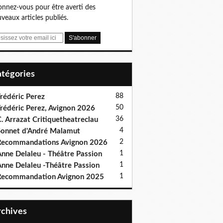
nnez-vous pour être averti des
veaux articles publiés.
Catégories
88
rédéric Perez
50
rédéric Perez, Avignon 2026
36
. Arrazat Critiquetheatreclau
4
onnet d'André Malamut
2
ecommandations Avignon 2026
1
nne Delaleu - Théâtre Passion
1
nne Delaleu -Théâtre Passion
1
Recommandation Avignon 2025
Archives