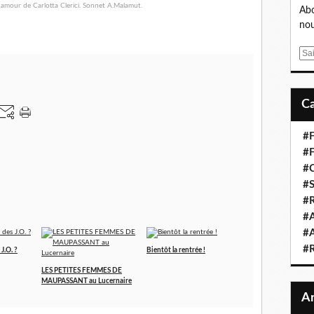
Abo
nou
E
m
a
i
l
#F
#F
#C
#S
#R
#A
#A
#
J.O. ?
Bientôt la rentrée !
LES PETITES FEMMES DE
MAUPASSANT au Lucernaire