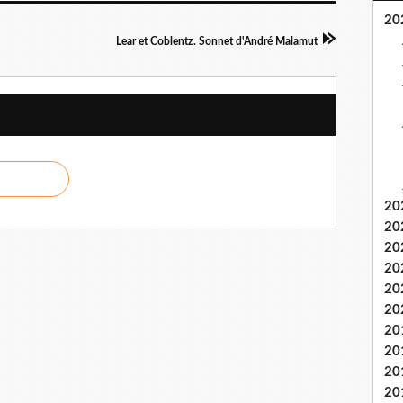
20
Lear et Coblentz. Sonnet d'André Malamut
20
20
20
20
20
20
20
20
20
20