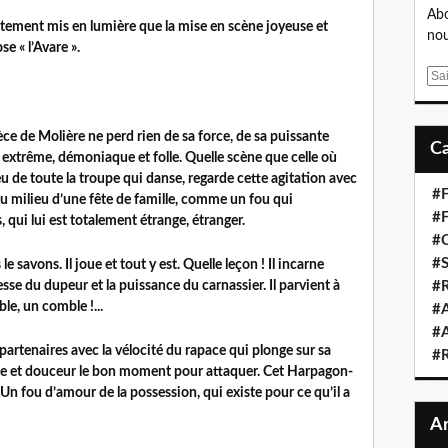
Abo
itement mis en lumière que la mise en scène joyeuse et
nou
e « l’Avare ».
E
m
a
ce de Molière ne perd rien de sa force, de sa puissante
i
extrême, démoniaque et folle. Quelle scène que celle où
l
u de toute la troupe qui danse, regarde cette agitation avec
#F
 milieu d’une fête de famille, comme un fou qui
#F
 qui lui est totalement étrange, étranger.
#C
#S
 savons. Il joue et tout y est. Quelle leçon ! Il incarne
sse du dupeur et la puissance du carnassier. Il parvient à
#R
e, un comble !...
#A
#A
 partenaires avec la vélocité du rapace qui plonge sur sa
#
e et douceur le bon moment pour attaquer. Cet Harpagon-
. Un fou d’amour de la possession, qui existe pour ce qu’il a