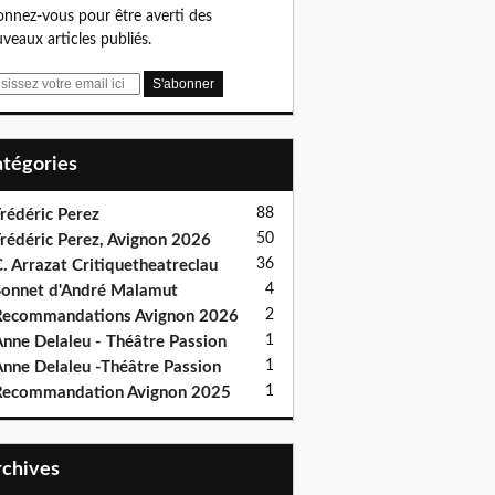
nnez-vous pour être averti des
veaux articles publiés.
Catégories
88
rédéric Perez
50
rédéric Perez, Avignon 2026
36
. Arrazat Critiquetheatreclau
4
onnet d'André Malamut
2
ecommandations Avignon 2026
1
nne Delaleu - Théâtre Passion
1
nne Delaleu -Théâtre Passion
1
Recommandation Avignon 2025
Archives