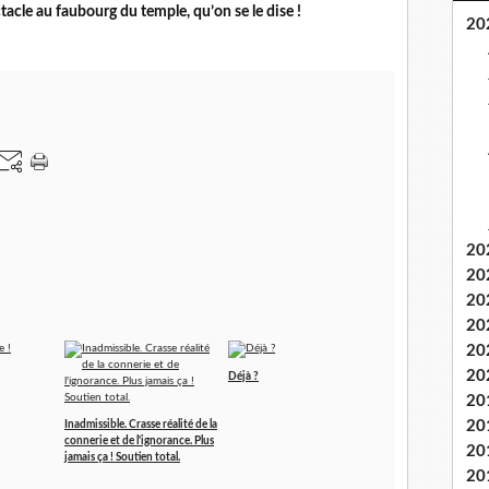
acle au faubourg du temple, qu’on se le dise !
20
20
20
20
20
20
20
Déjà ?
20
20
Inadmissible. Crasse réalité de la
connerie et de l'ignorance. Plus
20
jamais ça ! Soutien total.
20