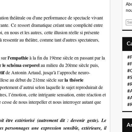
Abo
nou
ation théâtrale ou d'une performance de spectacle vivant
E
ivante.
Ce ressort dramatique créant une complicité entre
m
i, en nous et les autres, cette illusion réelle si présente
a
à ressentir au théâtre, comme tant d'autres spectateurs,
i
l
l'empathie
r sur
à la fin du 19ème siècle en passant par la
#F
le schéma corporel
ur
au milieu du 20ème siècle puis,
#F
#C
tif
de Antonin Artaud, jusqu'à
l’approche neuro-
#S
la théorie
llese au début du 21ème siècle sur
#R
ortement d’autrui selon laquelle le sujet reproduirait de
#A
res, l’émotion, cette intrigante sensation, entre réaction et
#A
e cesse de nous interpeller et nous interroger autant que
#
t être extériorisé (autrement dit : devenir geste). Le
 personnages une expression sensible, extérieure, il