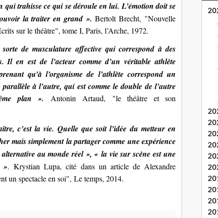
 qui trahisse ce qui se déroule en lui. L’émotion doit se
20
pouvoir la traiter en grand ».
Bertolt Brecht, "Nouvelle
rits sur le théâtre", tome I, Paris, l’Arche, 1972.
 sorte de musculature affective qui correspond à des
s. Il en est de l’acteur comme d’un véritable athlète
rprenant qu’à l’organisme de l’athlète correspond un
 parallèle à l’autre, qui est comme le double de l’autre
 même plan ».
Antonin Artaud, "le théâtre et son
.
20
20
tre, c’est la vie. Quelle que soit l’idée du metteur en
20
rêcher mais simplement la partager comme une expérience
20
 alternative au monde réel », « la vie sur scène est une
20
e »
.
Krystian Lupa, cité dans un article de Alexandre
20
ent un spectacle en soi", Le temps, 2014.
20
20
20
20