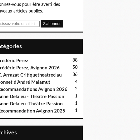
nnez-vous pour être averti des
veaux articles publiés.
Catégories
88
rédéric Perez
50
rédéric Perez, Avignon 2026
36
. Arrazat Critiquetheatreclau
4
onnet d'André Malamut
2
ecommandations Avignon 2026
1
nne Delaleu - Théâtre Passion
1
nne Delaleu -Théâtre Passion
1
Recommandation Avignon 2025
Archives