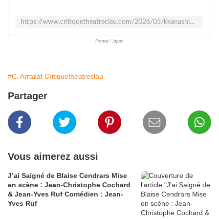
https://www.critiquetheatreclau.com/2026/05/kkanashimi-conception-et-danse-akiko-hasegawa-violon-aline-zeller-japon-france.html
France / Japon
#C. Arrazat Critiquetheatreclau
Partager
Vous aimerez aussi
J’ai Saigné de Blaise Cendrars Mise
en scène : Jean-Christophe Cochard
& Jean-Yves Ruf Comédien : Jean-
Yves Ruf