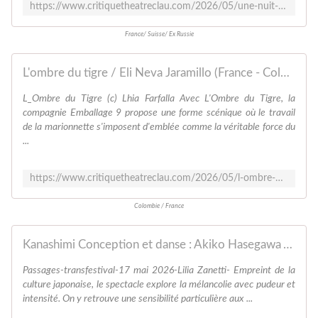
https://www.critiquetheatreclau.com/2026/05/une-nuit-blanche-mise-en-scene-elina-kulikova-creation-son-dima-efremov.html
France/ Suisse/ Ex Russie
L'ombre du tigre / Eli Neva Jaramillo (France - Colombie) - critiquetheatreclau.com SPECTACLES VIVANTS
L_Ombre du Tigre (c) Lhia Farfalla Avec L'Ombre du Tigre, la
compagnie Emballage 9 propose une forme scénique où le travail
de la marionnette s'imposent d'emblée comme la véritable force du
...
https://www.critiquetheatreclau.com/2026/05/l-ombre-du-tigre/eli-neva-jaramillo-france-colombie.html
Colombie / France
Kanashimi Conception et danse : Akiko Hasegawa Violon : Aline Zeller japon:France - critiquetheatreclau.com SPECTACLES VIVANTS
Passages-transfestival-17 mai 2026-Lilia Zanetti- Empreint de la
culture japonaise, le spectacle explore la mélancolie avec pudeur et
intensité. On y retrouve une sensibilité particulière aux ...