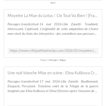
Bresil
Moyette La Mue du Lotus / Cie Tout Va Bien ! [France] Tanzszene Bremen [Allemagne] Ateliers Indigo [Belgique] Mise en scène :Virginie Marouzé - critiquetheatreclau.com SPECTACLES VIVANTS
Passages-transfestival-16 mai 2026-Lilia Zanetti- Troublant,
Intéressant, Captivant. L'originalité de cette adaptation de L'Autre
nom vient du choix des interprètes : des comédiens aux parcours...
https://www.critiquetheatreclau.com/2026/05/moyette-la-mue-du-lotus/cie-tout-va-bien-france-tanzszene-bremen-allemagne-ateliers-indigo-belgique-mise-en-scene-virginie-marouze.html
France / Allemagne / Belgiqe
Une nuit blanche Mise en scène : Elina Kulikova Création son : Dima Efremov - critiquetheatreclau.com SPECTACLES VIVANTS
Passages-transfestival-17 mai 2026-Lilia Zanetti- Bouillonnant,
Eloquent, Percutant. Troisième volet de la Trilogie de la guerre
imaginée par Elina Kulikova et Dima Efremov après l'invasion de ...