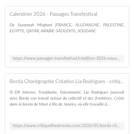
Calendrier 2026 - Passages Transfestival
De Suzannah Mirghani [FRANCE, ALLEMAGNE, PALESTINE,
EGYPTE, QATAR, ARABIE-SAOUDITE, SOUDAN]
https://www.passages-transfestival.fr/edition-2026-nouveaux-rivages/calendrier-2026/
Borda Chorégraphie Création Lia Rodrigues - critiquetheatreclau.com SPECTACLES VIVANTS
©-DR Intense, Troublante, Foisonnante. Lia Rodrigues poursuit
avec Borda son travail autour du collectif et des frontières. Créée
dans la favela de Maré à Rio de Janeiro, où elle travaille d...
https://www.critiquetheatreclau.com/2026/05/borda-choregraphie-creation-lia-rodrigues.html