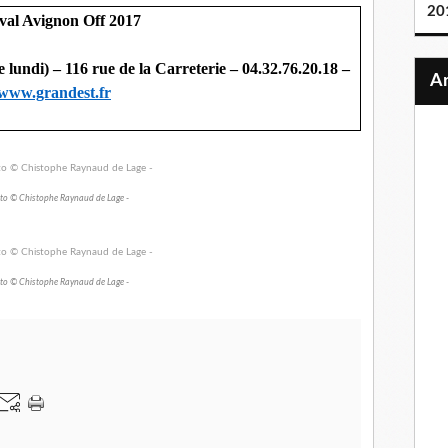
20
ival Avignon Off 2017
e lundi) – 116 rue de la Carreterie – 04.32.76.20.18 –
www.grandest.fr
to © Chistophe Raynaud de Lage -
to © Chistophe Raynaud de Lage -