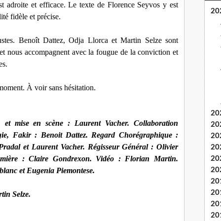
 adroite et efficace. Le texte de Florence Seyvos y est
20
té fidèle et précise.
justes. Benoît Dattez, Odja Llorca et Martin Selze sont
ut et nous accompagnent avec la fougue de la conviction et
es.
oment. À voir sans hésitation.
20
n et mise en scène :
Laurent Vacher.
Collaboration
20
ie, Fakir :
Benoit Dattez.
Regard Chorégraphique :
20
Pradal et Laurent Vacher.
Régisseur Général :
Olivier
20
mière :
Claire Gondrexon.
Vidéo :
Florian Martin.
20
eblanc et Eugenia Piemontese.
20
20
20
tin Selze.
20
20