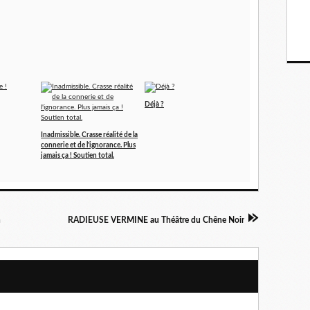
Déjà ?
Inadmissible. Crasse réalité de la
connerie et de l'ignorance. Plus
jamais ça ! Soutien total.
n
RADIEUSE VERMINE au Théâtre du Chêne Noir