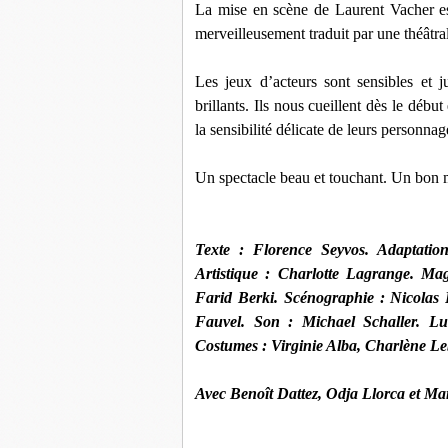
La mise en scène de Laurent Vacher est
merveilleusement traduit par une théâtrali
Les jeux d’acteurs sont sensibles et 
brillants. Ils nous cueillent dès le déb
la sensibilité délicate de leurs personnag
Un spectacle beau et touchant. Un bon m
Texte : Florence Seyvos.
Adaptatio
Artistique :
Charlotte Lagrange.
Mag
Farid Berki.
Scénographie :
Nicolas 
Fauvel.
Son :
Michael Schaller.
Lu
Costumes : Virginie Alba, Charlène L
Avec Benoît Dattez, Odja Llorca et Mar