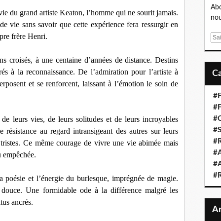
Abo
 vie du
grand artiste Keaton, l’homme qui ne sourit jamais.
nou
 de vie sans savoir que cette expérience fera ressurgir en
pre frère Henri.
E
m
a
ns croisés, à une centaine d’années de distance. Destins
i
rés à la reconnaissance. De l’admiration pour l’artiste à
l
erposent et se renforcent, laissant à l’émotion le soin de
#F
#F
e leurs vies, de leurs solitudes et de leurs incroyables
#C
#S
 résistance au regard intransigeant des autres sur leurs
#R
ts tristes. Ce même courage de vivre une vie abimée mais
#A
ou empêchée.
#A
#
la poésie et
l’énergie du burlesque,
imprégnée de magie.
 douce. Une formidable ode à la différence malgré les
tus ancrés.