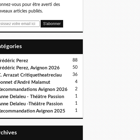
nnez-vous pour être averti des
veaux articles publiés.
Catégories
88
rédéric Perez
50
rédéric Perez, Avignon 2026
36
. Arrazat Critiquetheatreclau
4
onnet d'André Malamut
2
ecommandations Avignon 2026
1
nne Delaleu - Théâtre Passion
1
nne Delaleu -Théâtre Passion
1
Recommandation Avignon 2025
Archives