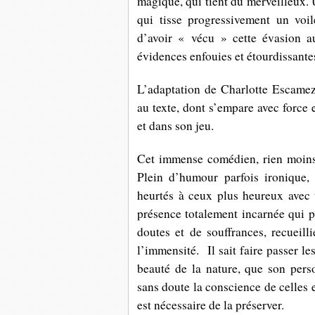
magique, qui tient du merveilleux.
qui tisse progressivement un voi
d’avoir « vécu » cette évasion au
évidences enfouies et étourdissantes
L’adaptation de Charlotte Escamez 
au texte, dont s’empare avec force
et dans son jeu.
Cet immense comédien, rien moins
Plein d’humour parfois ironique,
heurtés à ceux plus heureux avec u
présence totalement incarnée qui pe
doutes et de souffrances,
recueilli
l’immensité. Il sait faire passer l
beauté de la nature, que son pers
sans doute la conscience de celles 
est nécessaire de la préserver.