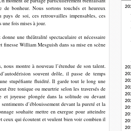
 Un moment de partage particulièrement bienfaisant
20
le de bonheur. Nous sortons touchés et heureux
 pays de soi, ces retrouvailles impensables, ces
 une fois mises à jour.
donne une théâtralité spectaculaire et nécessaire
 et finesse William Mesguish dans sa mise en scène
, nous montre à nouveau l’étendue de son talent.
20
 d’autodérision souvent drôle, il passe de temps
20
ne stupéfiante fluidité. Il garde tout le long une
20
20
ut être tonique ou meurtrie selon les traversés de
20
e
et joyeuse plongée dans la solitude ou devant
20
es sentiments d’éblouissement devant la pureté et la
20
onnage souhaite mettre en exergue pour atteindre
20
et ceux qui écoutent et veulent bien voir combien il
20
20