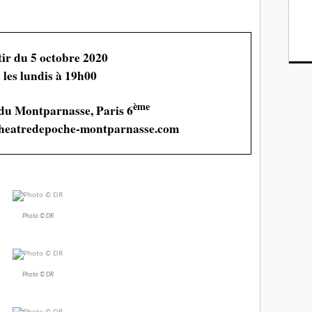
ir du 5 octobre 2020
 les lundis à 19h00
ème
du Montparnasse, Paris 6
.theatredepoche-montparnasse.com
Photo © DR
Photo © DR