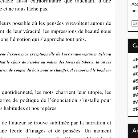
tacle aussi extraordinaire que touchant, d’une
Abo
e et ne nous lâche pas.
nou
urs possible où les pensées virevoltent autour de
E
nt de leur véracité, les impressions de beauté nous
m
a
tions l’émotion qui s’approche tout près.
i
l
ne l’expérience exceptionnelle de l’écrivain-aventurier Sylvain
#F
 fait le choix de s’isoler au milieu des forêts de Sibérie, là où ses
#F
rrir, de couper du bois pour se chauffer. Il réapprend le bonheur
#C
#S
#R
uotidienneté, les mots charrient leur utopie, les
#A
forme de poétique de l’énonciation s’installe pour
#A
s habitudes et nos repères.
#
de l’auteur se trouve sublimée par la narration et
 une
féerie
d’images et de pensées. Un moment