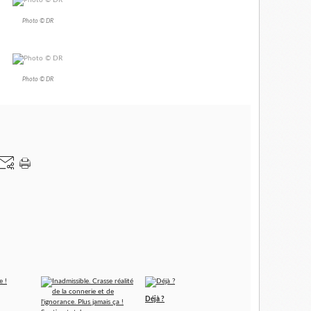
Photo © DR
Photo © DR
Déjà ?