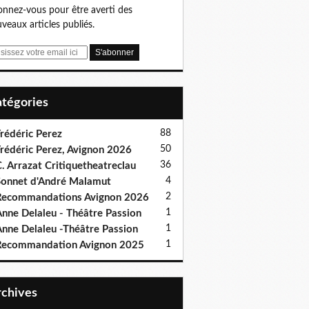
nnez-vous pour être averti des
veaux articles publiés.
Catégories
88
rédéric Perez
50
rédéric Perez, Avignon 2026
36
. Arrazat Critiquetheatreclau
4
onnet d'André Malamut
2
ecommandations Avignon 2026
1
nne Delaleu - Théâtre Passion
1
nne Delaleu -Théâtre Passion
1
Recommandation Avignon 2025
Archives