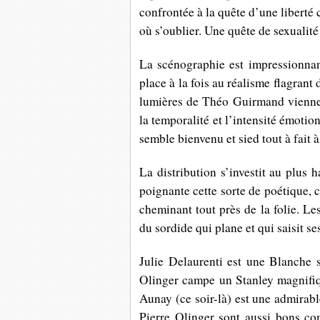
confrontée à la quête d’une liberté
où s’oublier. Une quête de sexualité
La scénographie est impressionnant
place à la fois au réalisme flagrant 
lumières de
Théo Guirmand
vienne
la temporalité et l’intensité émotio
semble bienvenu et sied tout à fait 
La distribution s’investit au plus 
poignante cette sorte de poétique, c
cheminant tout près de la folie. Le
du sordide qui plane et qui saisit se
Julie Delaurenti est une Blanche s
Olinger campe un Stanley magnifiqu
Aunay (ce soir-là) est une admirabl
Pierre Olinger sont aussi bons co