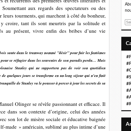
rs et récurrents des premières œuvres littéraires et
Abo
. Soumettant aux regards des spectateurs ou des
nou
r leurs tourments, qui marchent à côté du bonheur,
 croire, tant ils sont meurtris par la solitude et
E
m
lés au présent, vivre enfin des bribes d’une vie
a
i
l
bois saute dans le tramway nommé ’’désir’’ pour fuir les fantômes
#F
la pour se réfugier dans les souvenirs de son paradis perdu… Mais
#F
olonaise Stanley qui ne supportera pas de voir son quotidien
#C
e de quelques jours se transforme en un long séjour qui n'en finit
#S
tranquille de Stanley va le pousser à percer à jour les secrets de sa
#R
#A
#A
anuel Olinger se révèle passionnant et efficace. Il
#
èce dans son contexte d’origine, celui des années
vec son lot de misère sociale et éducative baignée
elf-made » américain, sublimé au plus intime d’une