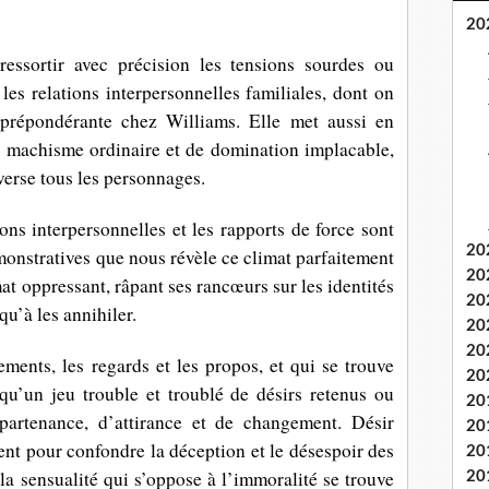
20
 ressortir avec précision les tensions sourdes ou
 les relations interpersonnelles familiales, dont on
 prépondérante chez Williams. Elle met aussi en
e machisme ordinaire et de domination implacable,
verse tous les personnages.
ions interpersonnelles et les rapports de force sont
20
monstratives que nous révèle ce climat parfaitement
20
at oppressant, râpant ses rancœurs sur les identités
20
qu’à les annihiler.
20
20
ents, les regards et les propos, et qui se trouve
20
qu’un jeu trouble et troublé de désirs retenus ou
20
ppartenance, d’attirance et de changement. Désir
20
lent pour confondre la déception et le désespoir des
20
la sensualité qui s’oppose à l’immoralité se trouve
20