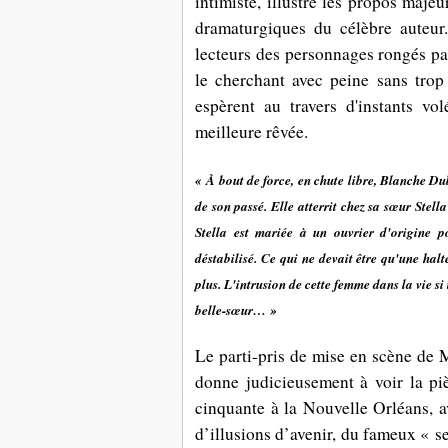
intimiste, illustre les propos majeu
dramaturgiques du célèbre auteur
lecteurs des personnages rongés pa
le cherchant avec peine sans trop y
espèrent au travers d'instants vo
meilleure rêvée.
« À bout de force, en chute libre, Blanche Du
de son passé. Elle atterrit chez sa sœur Stel
Stella est mariée à un ouvrier d'origine p
déstabilisé. Ce qui ne devait être qu'une halt
plus. L'intrusion de cette femme dans la vie si 
belle-sœur… »
Le parti-pris de mise en scène de M
donne judicieusement à voir la pi
cinquante à la Nouvelle Orléans, a
d’illusions d’avenir, du fameux « s