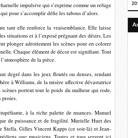
20
 charnelle impulsive qui s’exprime comme un refuge
 qui pour s’accomplir défie les tabous d’alors.
e tant elle renforce la vraisemblance. Elle laisse
des situations et à l’exposé prégnant des désirs. Les
nt plonger adroitement les scènes pour en colorer
nnelle. Chaque élément de décor est signifiant. Tout
à l’atmosphère de la pièce.
haut degré dans les jeux floutés ou denses, rendant
hère à Williams, de la misère affective dévastatrice
s scènes portent tout le poids du malheur qui rode,
s proies.
tupéfiante, à la riche palette de nuances. Manuel
e de puissance et de fragilité. Murielle Huet des
e Stella. Gilles Vincent Kapps (ce soir-là) et Jean-
médiens que musiciens. Toutes et tous servent ici