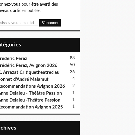
nnez-vous pour être averti des
veaux articles publiés.
Catégories
88
rédéric Perez
50
rédéric Perez, Avignon 2026
36
. Arrazat Critiquetheatreclau
4
onnet d'André Malamut
2
ecommandations Avignon 2026
1
nne Delaleu - Théâtre Passion
1
nne Delaleu -Théâtre Passion
1
Recommandation Avignon 2025
Archives