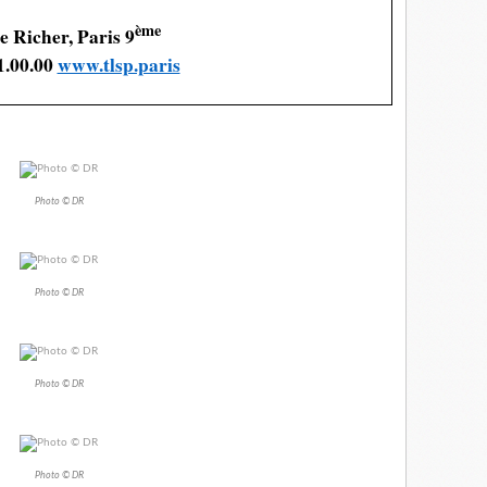
ème
e Richer, Paris 9
1.00.00
www.tlsp.paris
Photo © DR
Photo © DR
Photo © DR
Photo © DR