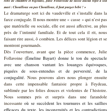
robe de chambre et bigoudis, Julie Follavoine ne laisse aucun répit à son
mari : Chouilloux ou pas Chouilloux, il faut purger bébé ! »
Le dramaturge sort ici du vaudeville et s’installe dans la
farce conjugale. Il nous montre une « casse » qui n’est pas
que matérielle ou sociale, elle est aussi affective, au plus
près de l’intimité familiale. Et de tout cela il rit, nous
faisant rire aussi, ô combien. Les délices sont légion et se
montrent gourmands.
Dès l’ouverture, avant que la pièce commence, Julie
Follavoine (
Émeline Bayart) donne le ton du spectacle
avec une chanson vantant les louanges équivoques,
piquées de sous-entendus et de perversité, de la
conjugalité.
Nous pouvons alors nous plonger ensuite
dans cette impensable fantaisie propre à Feydeau,
sublimée par les folies douces et violentes de l’histoire.
Nous sommes pris et surpris dans une farandole
incessante
où se succèdent les tournures et les saillies
efficaces du texte, les incongruités et les contradictions