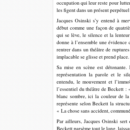
occupation qui leur reste pour lutter
les figent dans un présent perpétuel 
Jacques Osinski s’y entend à merve
début comme une façon de quatriè
qui se lève, le silence et la lente
donne à l’ensemble une évidence d
rentrer dans un théâtre de ruptures
implacable se glisse et prend place.
Sa mise en scène est détonante. 
représentation la parole et le sil
entendu, le mouvement et l’immob
l’essentiel du théâtre de Beckett : 
blanc sombre, ici la couleur de la
représente selon Beckett l
a struct
« La chose sans accident, communém
Par ailleurs, Jacques Osinski sert
Beckett parsème tout le long, laiss