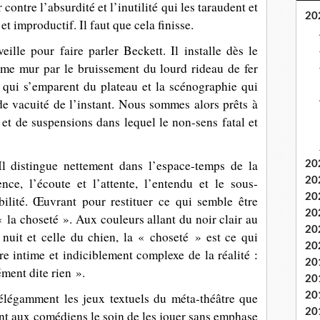
 contre l’absurdité et l’inutilité qui les taraudent et
20
et improductif. Il faut que cela finisse.
ille pour faire parler Beckett. Il installe dès le
me mur par le bruissement du lourd rideau de fer
ur qui s’emparent du plateau et la scénographie qui
e vacuité de l’instant. Nous sommes alors prêts à
 et de suspensions dans lequel le non-sens fatal et
Il distingue nettement dans l’espace-temps de la
20
ence, l’écoute et l’attente, l’entendu et le sous-
20
20
ilité. Œuvrant pour restituer ce qui semble être
20
« la choseté ». Aux couleurs allant du noir clair au
20
 nuit et celle du chien, la « choseté » est ce qui
20
ure intime et indiciblement complexe de la réalité
:
20
ent dite rien ».
20
 élégamment les jeux textuels du méta-théâtre que
20
20
ant aux comédiens le soin de les jouer sans emphase