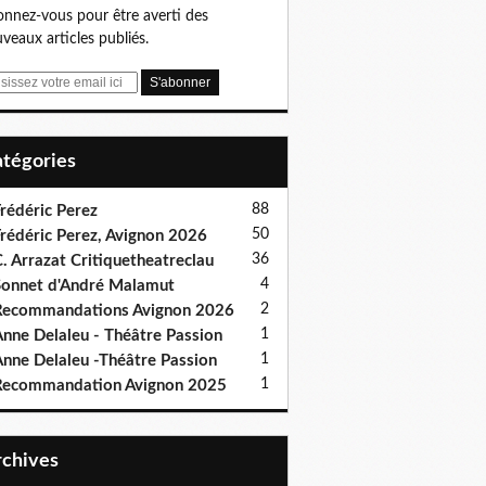
nnez-vous pour être averti des
veaux articles publiés.
Catégories
88
rédéric Perez
50
rédéric Perez, Avignon 2026
36
. Arrazat Critiquetheatreclau
4
onnet d'André Malamut
2
ecommandations Avignon 2026
1
nne Delaleu - Théâtre Passion
1
nne Delaleu -Théâtre Passion
1
Recommandation Avignon 2025
Archives