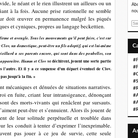
de, le néant et le rien illustrent un ailleurs ou un
Abo
iant à la fois. Aucune prise rationnelle ne semble
nou
teur doit œuvrer en permanence malgré les piqués
E
niques et cyniques, propres au langage beckettien.
m
a
firme et aveugle. Tous les mouvements qu’il peut faire, c’est sur
i
r Clov, un domestique, peut-être un fils adoptif, qui est lui-même
l
ieillard a ses parents encore, qui sont dans des poubelles, son
#F
se déchirent, jouent une sorte partie
s apparaître. Hamm et Clov
#F
s l’autre. Et il y a ce suspense d’un départ éventuel de Clov.
#C
 pas jusqu’à la fin. »
#S
ont mécaniques et dénuées de situations narratives.
#R
i en fuite, criant leur intransigeance, dénonçant
#A
sont des morts-vivants qui renâclent par sursauts.
#A
iment peut-être et s’ennuient. Alors ils jouent de
#
ent de leur solitude perpétuelle et troublée dans
ur les conduit à tenter d’exprimer l’inexprimable.
euvent pas jouer à ce jeu de survie, cette seule