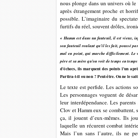
nous plonge dans un univers où le vi
après étrangement proche et horrif
possible. L’imaginaire du specta
furtifs du réel, souvent drôles, iro
« Hamm est dans un fauteuil, il est vieux, in
son fauteuil roulant qu’il les fait, poussé pa
mal en point, qui marche difficilement. Le v
père et sa mère qu’on voit de temps en temp
d’échecs, ils marquent des points l’un aprè
Partira-t-il ou non ? Peut-être. On ne le sait
Le texte est perfide. Les actions s
Les personnages voguent de désarro
leur interdépendance. Les parents 
Clov et Hamm eux se combattent, s’a
ça, il jouent d’eux-mêmes. Ils jou
laquelle un récurent combat intérie
Mais l’un sans l’autre, ils ne p