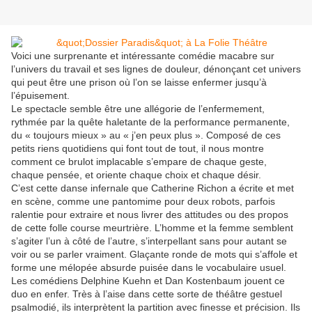
Voici une surprenante et intéressante comédie macabre sur
l’univers du travail et ses lignes de douleur, dénonçant cet univers
qui peut être une prison où l’on se laisse enfermer jusqu’à
l’épuisement.
Le spectacle semble être une allégorie de l’enfermement,
rythmée par la quête haletante de la performance permanente,
du « toujours mieux » au « j’en peux plus ». Composé de ces
petits riens quotidiens qui font tout de tout, il nous montre
comment ce brulot implacable s’empare de chaque geste,
chaque pensée, et oriente chaque choix et chaque désir.
C’est cette danse infernale que Catherine Richon a écrite et met
en scène, comme une pantomime pour deux robots, parfois
ralentie pour extraire et nous livrer des attitudes ou des propos
de cette folle course meurtrière. L’homme et la femme semblent
s’agiter l’un à côté de l’autre, s’interpellant sans pour autant se
voir ou se parler vraiment. Glaçante ronde de mots qui s’affole et
forme une mélopée absurde puisée dans le vocabulaire usuel.
Les comédiens Delphine Kuehn et Dan Kostenbaum jouent ce
duo en enfer. Très à l’aise dans cette sorte de théâtre gestuel
psalmodié, ils interprètent la partition avec finesse et précision. Ils