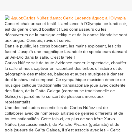
Concert chaleureux et festif. L’ambiance à l’Olympia, ce lundi soir,
est du genre chaud bouillant ! Les connaisseurs ou les
découvreurs de la musique celtique et de la danse irlandaise sont
aux anges. Conquis, ravis et servis.
Dans le public, les corps bougent, les mains explosent, les cris
fusent. Jusqu’à une magnifique farandole de spectateurs dansant
un An-Dro dans la salle. C’est la fête !
Carlos Núñez sait de toute évidence mener le spectacle, chauffer
la salle et nous captiver en racontant des bribes d’histoire et de
géographie des mélodies, balades et autres musiques à danser
dont le show est composé. Ce sympathique musicien émérite de
musique celtique traditionnelle transnationale joue avec dextérité
des flutes, de la Gaïta Galega (cornemuse traditionnelle de
Galice) et parsème le concert de plusieurs morceaux
représentatifs.
Une des habitudes essentielles de Carlos Núñez est de
collaborer avec de nombreux artistes de genres différents et de
toutes nationalités. Cette fois-ci, en plus de son frère Xurxo
Núñez (percussionniste), de Pancho Álvarez (guitariste) et de
trois joueurs de Gaïta Galega, il s’est associé avec les « Celtic