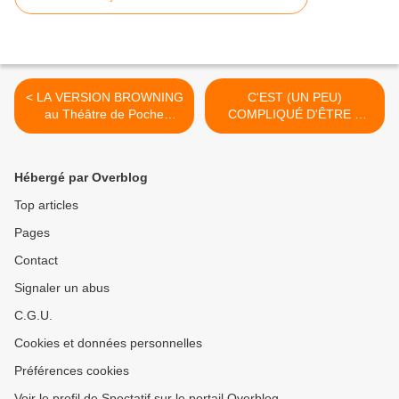
< LA VERSION BROWNING
C'EST (UN PEU)
au Théâtre de Poche
COMPLIQUÉ D'ÊTRE A
Montparnasse
L’ORIGINE DU MONDE au
Théâtre du Rond-Point >
Hébergé par Overblog
Top articles
Pages
Contact
Signaler un abus
C.G.U.
Cookies et données personnelles
Préférences cookies
Voir le profil de Spectatif sur le portail Overblog