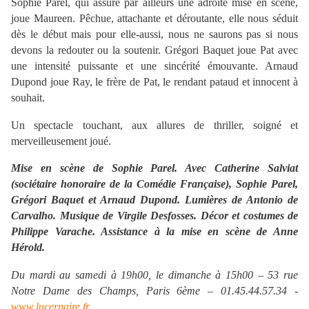
Sophie Parel, qui assure par ailleurs une adroite mise en scène,
joue Maureen. Pêchue, attachante et déroutante, elle nous séduit
dès le début mais pour elle-aussi, nous ne saurons pas si nous
devons la redouter ou la soutenir. Grégori Baquet joue Pat avec
une intensité puissante et une sincérité émouvante. Arnaud
Dupond joue Ray, le frère de Pat, le rendant pataud et innocent à
souhait.
Un spectacle touchant, aux allures de thriller, soigné et
merveilleusement joué.
Mise en scène de Sophie Parel. Avec Catherine Salviat
(sociétaire honoraire de la Comédie Française), Sophie Parel,
Grégori Baquet et Arnaud Dupond. Lumières de Antonio de
Carvalho. Musique de Virgile Desfosses. Décor et costumes de
Philippe Varache. Assistance à la mise en scène de Anne
Hérold.
Du mardi au samedi à 19h00, le dimanche à 15h00 – 53 rue
Notre Dame des Champs, Paris 6ème – 01.45.44.57.34 -
www.lucernaire.fr