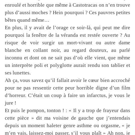
enroulé et horrible que même à Castotracas on n’en trouve
plus d’aussi moches ? Hein pourquoi ? Ces pauvres petites
bêtes quand même…
En plus, il y avait de l’orage ce soir-là, qui peut me dire
pourquoi la fenêtre de la véranda est restée ouverte ? Au
risque de voir surgir un mort-vivant ou autre dame
blanche en collant noir, au regard douteux, au parlé
inconnu et dont on ne sait pas d’où elle vient, que même
un interprète poli et polyglotte aurait rendu son tablier et
ses lunettes.
Ah ça, vous savez qu’il fallait avoir le cœur bien accroché
pour ne pas ressentir cette peur horrible digne d’un film
d’horreur. C’était un coup à faire un infarctus, je vous le
jure !
Et puis le pompon, tonton ! : « Il y a trop de frayeur dans
cette pièce » dit ma voisine de gauche que j’entendais
depuis un moment haleter genre asthme ou orgasme, « je
m’en vais, laissez-moi passer, s’il vous plaît » Ah non, je