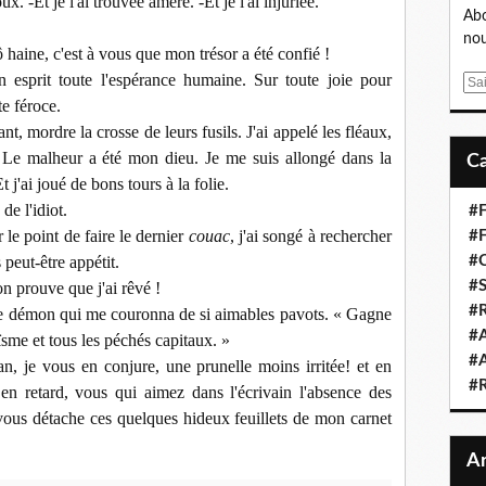
x. -Et je l'ai trouvée amère. -Et je l'ai injuriée.
Abo
nou
ô haine, c'est à vous que mon trésor a été confié !
n esprit toute l'espérance humaine. Sur toute joie pour
E
te féroce.
m
a
nt, mordre la crosse de leurs fusils. J'ai appelé les fléaux,
i
. Le malheur a été mon dieu. Je me suis allongé dans la
l
 j'ai joué de bons tours à la folie.
de l'idiot.
#F
 le point de faire le dernier
couac
, j'ai songé à rechercher
#F
 peut-être appétit.
#C
#S
ion prouve que j'ai rêvé !
#R
 le démon qui me couronna de si aimables pavots. « Gagne
#A
oïsme et tous les péchés capitaux. »
#A
tan, je vous en conjure, une prunelle moins irritée! et en
#
 en retard, vous qui aimez dans l'écrivain l'absence des
e vous détache ces quelques hideux feuillets de mon carnet