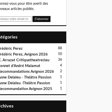
nnez-vous pour être averti des
veaux articles publiés.
Catégories
88
rédéric Perez
50
rédéric Perez, Avignon 2026
36
. Arrazat Critiquetheatreclau
4
onnet d'André Malamut
2
ecommandations Avignon 2026
1
nne Delaleu - Théâtre Passion
1
nne Delaleu -Théâtre Passion
1
Recommandation Avignon 2025
Archives