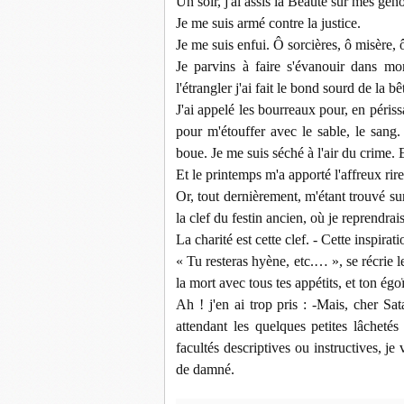
Un soir, j'ai assis la Beauté sur mes genou
Je me suis armé contre la justice.
Je me suis enfui. Ô sorcières, ô misère, 
Je parvins à faire s'évanouir dans mo
l'étrangler j'ai fait le bond sourd de la bê
J'ai appelé les bourreaux pour, en périssa
pour m'étouffer avec le sable, le sang
boue. Je me suis séché à l'air du crime. Et
Et le printemps m'a apporté l'affreux rire 
Or, tout dernièrement, m'étant trouvé sur
la clef du festin ancien, où je reprendrais
La charité est cette clef. - Cette inspirat
« Tu resteras hyène, etc.… », se récrie
la mort avec tous tes appétits, et ton ég
Ah ! j'en ai trop pris : -Mais, cher Sa
attendant les quelques petites lâchetés
facultés descriptives ou instructives, j
de damné.