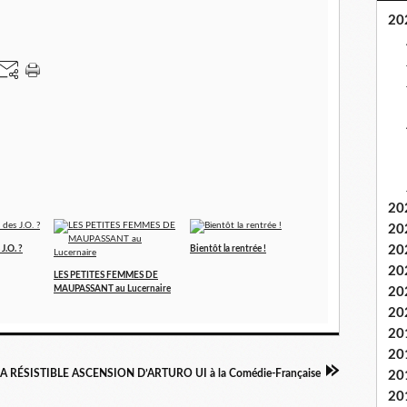
20
20
20
20
J.O. ?
Bientôt la rentrée !
20
LES PETITES FEMMES DE
MAUPASSANT au Lucernaire
20
20
20
20
LA RÉSISTIBLE ASCENSION D’ARTURO UI à la Comédie-Française
20
20