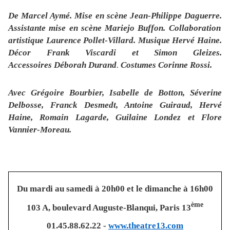
De
Marcel Aymé.
Mise en scène
Jean-Philippe Daguerre.
Assistante mise en scène
Mariejo Buffon.
Collaboration
artistique
Laurence Pollet-Villard.
Musique
Hervé Haine.
Décor
Frank Viscardi et Simon Gleizes.
Accessoires
Déborah Durand
.
Costumes
Corinne Rossi.
Avec
Grégoire Bourbier, Isabelle de Botton, Séverine
Delbosse, Franck Desmedt, Antoine Guiraud, Hervé
Haine,
Romain Lagarde, Guilaine Londez
et
Flore
Vannier-Moreau.
Du mardi au samedi à 20h00 et le dimanche à 16h00
ème
103 A, boulevard Auguste-Blanqui,
Paris 13
01.45.88.62.22 -
www.theatre13.com