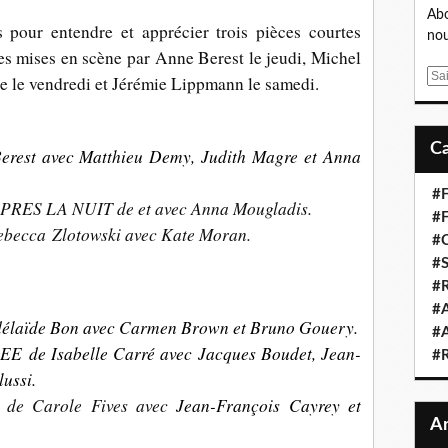
Abo
s pour entendre et apprécier trois pièces courtes
nou
es mises en scène par Anne Berest le jeudi, Michel
E
 le vendredi et Jérémie Lippmann le samedi.
m
a
i
erest avec Matthieu Demy, Judith Magre et Anna
l
#F
PRES LA NUIT de
et avec
Anna Mougladis
.
#F
cca Zlotowski
avec Kate Moran.
#C
#S
#R
#A
aïde Bon avec Carmen Brown et Bruno Gouery.
#A
de Isabelle Carré avec Jacques Boudet, Jean-
#
ussi.
e Carole Fives
avec
Jean-François Cayrey et