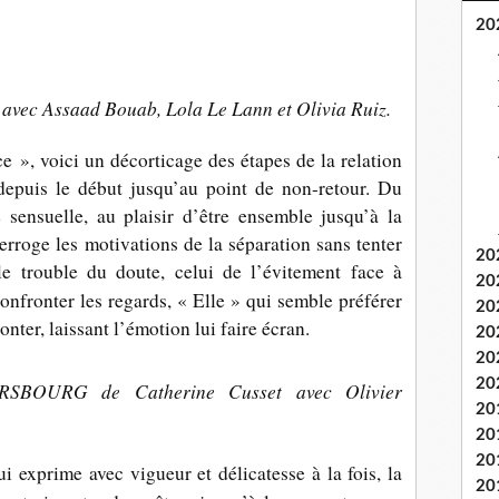
20
avec Assaad Bouab, Lola Le Lann et Olivia Ruiz.
 », voici un décorticage des étapes de la relation
depuis le début jusqu’au point de non-retour. Du
 sensuelle, au plaisir d’être ensemble jusqu’à la
terroge les motivations de la séparation sans tenter
20
le trouble du doute, celui de l’évitement face à
20
onfronter les regards,
«
Elle
»
qui semble préférer
20
ronter, laissant l’émotion lui faire écran.
20
20
20
SBOURG de Catherine Cusset
avec Olivier
20
20
20
 exprime avec vigueur et délicatesse à la fois, la
20