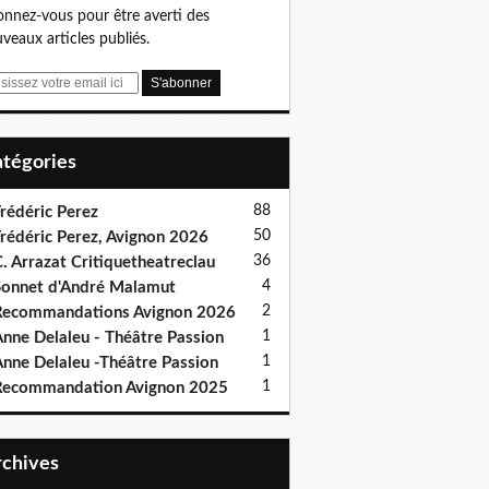
nnez-vous pour être averti des
veaux articles publiés.
Catégories
88
rédéric Perez
50
rédéric Perez, Avignon 2026
36
. Arrazat Critiquetheatreclau
4
onnet d'André Malamut
2
ecommandations Avignon 2026
1
nne Delaleu - Théâtre Passion
1
nne Delaleu -Théâtre Passion
1
Recommandation Avignon 2025
Archives