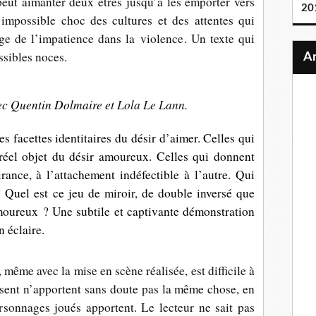
eut aimanter deux êtres jusqu’à les emporter vers
20
’impossible choc des cultures et des attentes qui
ge de l’impatience dans la violence. Un texte qui
ssibles noces.
c Quentin Dolmaire et
Lola Le Lann.
s facettes identitaires du désir d’aimer. Celles qui
 réel objet du désir amoureux. Celles qui donnent
irance, à l’attachement indéfectible à l’autre. Qui
Quel est ce jeu de miroir, de double inversé que
moureux ? Une subtile et captivante démonstration
n éclaire.
s, même avec la mise en scène réalisée, est difficile à
isent n’apportent sans doute pas la même chose, en
rsonnages joués apportent. Le lecteur ne sait pas