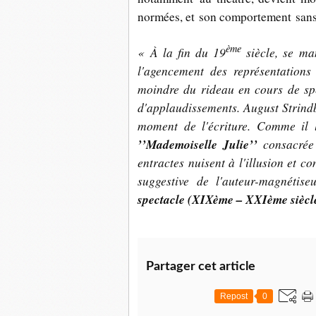
normées, et son comportement sans
ème
« À la fin du 19
siècle, se man
l'agencement des représentations
moindre du rideau en cours de spe
d'applaudissements. August Strindbe
moment de l'écriture. Comme il 
’’Mademoiselle Julie’’
consacrée 
entractes nuisent à l'illusion et co
suggestive de l'auteur-magnétise
spectacle (XIXème – XXIème siècle
Partager cet article
Repost
0