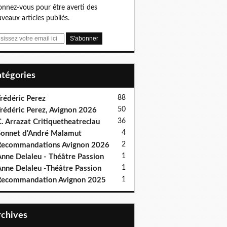
nnez-vous pour être averti des
veaux articles publiés.
Catégories
88
rédéric Perez
50
rédéric Perez, Avignon 2026
36
. Arrazat Critiquetheatreclau
4
onnet d'André Malamut
2
ecommandations Avignon 2026
1
nne Delaleu - Théâtre Passion
1
nne Delaleu -Théâtre Passion
1
Recommandation Avignon 2025
Archives