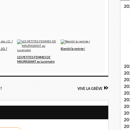
20
J.O. ?
Bientôt la rentrée !
LES PETITES FEMMES DE
MAUPASSANT au Lucernaire
20
20
20
20
 ?
VIVE LA GRÈVE
20
20
20
20
20
20