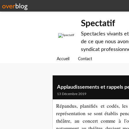
Spectatif
Spectacles vivants et
de ce que nous avons
syndicat professionne
Accueil
Contact
Applaudissements et rappels pe
13 Décembre 2019
Répandus, planifiés et codés, le
représentation se sont établis pe
théâtre, au concert comme à l'o
notamment au théâtre, devient mo