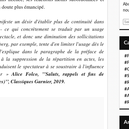
Abo
 doute plus émancipé.
nou
ifeste un désir d'établir plus de continuité dans
E
 - ce qui concrètement se traduit par un usage
m
a
ctacle, et donc une diminution des sollicitations
i
rg, par exemple, tente d'en limiter l'usage dès le
l
l'explique dans le paragraphe de la préface de
#F
à la suppression de la répartition en actes, les
#F
nduisent le spectateur à se soustraire à l'influence
#C
ur »
Alice Folco, ’’Saluts, rappels et fins de
#S
s)’’, Classiques Garnier, 2019.
#R
#A
#A
#